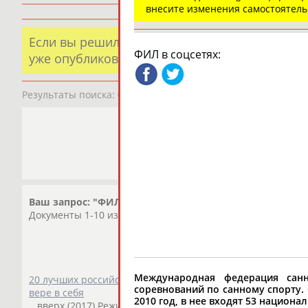
внесите изменения самостоятел
Если вы решили разместить информацию о х
ФИЛ в соцсетях:
уже опубликованных данных и хотите ее испр
Результаты поиска:
0 организаций
Ваш запрос: "ФИЛ"
Документы 1-10 из 84 найденных уникальных документов
Международная федерация санн
20 лучших российских сериалов про спорт: вдохновляющи
соревнований по санному спорту. 
вере в себя
2010 год, в нее входят 53 национа
...вверх (2017) Режиссёр: Антон Мегердичев В ролях: Ма