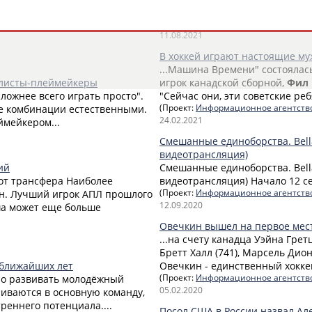
рте, ставший культовым.
НХЛ и занимает седьмое место
лу против США на Олимпиаде
(Проект:
Информационное агентств
11.08.2021
В хоккей играют настоящие му
...Машина Времени" состоялась
болисты-плеймейкеры
игрок канадской сборной,
Фил
сложнее всего играть просто".
"Сейчас они, эти советские ребя
ые комбинации естественными.
(Проект:
Информационное агентств
24.02.2021
ймейкером...
Смешанные единоборства. Bell
видеотрансляция)
ий
Смешанные единоборства. Bell
 от трансфера Наиболее
видеотрансляция) Начало 12 сен
. Лучший игрок АПЛ прошлого
(Проект:
Информационное агентств
12.09.2020
ша может еще больше
Овечкин вышел на первое мест
...на счету канадца Уэйна Гретц
Бретт Халл (741), Марсель Дион
 ближайших лет
Овечкин - единственный хоккеи
вно развивать молодёжный
(Проект:
Информационное агентств
05.02.2020
ливаются в основную команду,
реннего потенциала....
Посол США в России назвал А