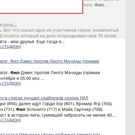
 в списке лучших снайперов в истории лиги.
Фил
...
о СТАДИОН
)
жчины...
. Вот что сказал один из участников серии, знаменитый
Еспозито, который на днях отпраздновал свое 79 летие:
та - мои друзья. Еще тогда я...
о СТАДИОН
)
ator. Фил Дэвис против Лиото Мачиды (прямая
ator.
Фил
Дэвис против Лиото Мачиды (прямая
тября в 05:00 мск ...
о СТАДИОН
)
о в списке лучших снайперов сезона НХЛ
ки (894), далее идут Горди Хоу (801), Яромир Ягр (766),
н (731),
Фил
Эспозито (717) и Майк Гартнер (708).
ст в истории лиги, сумевший забросить не менее 40...
о СТАДИОН
)
лександра Овечкина своим любимым хоккеистом