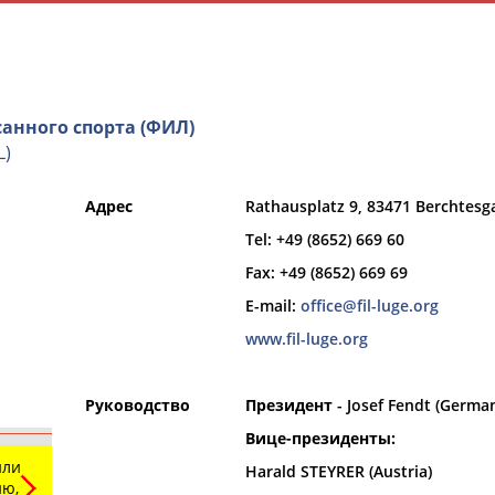
анного спорта (ФИЛ)
L)
Адрес
Rathausplatz 9, 83471 Berchtes
и
РЕСУРСНАЯ ПЛОЩАДКА
ТАБЛО АК
Tel: +49 (8652) 669 60
Fax: +49 (8652) 669 69
E-mail:
office@fil-luge.org
www.fil-luge.org
Вид спорта
Руководство
Президент
- Josef Fendt (Germa
Выберите из списка
Вице-президенты:
или
Harald STEYRER (Austria)
ю,