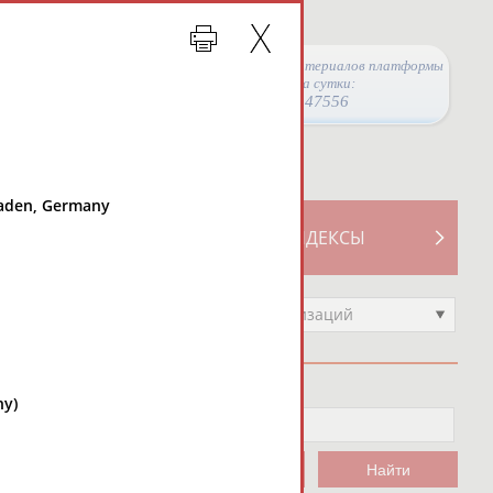
Просмотры материалов платформы
за сутки:
47556
gaden, Germany
ТИВНОСТИ
СВОДНЫЕ ИНДЕКСЫ
Выберите другой тип организаций
ny)