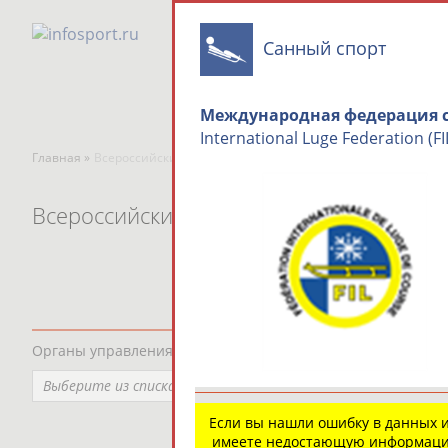
Санный спорт
Международная федерация с
International Luge Federation (FI
Главная »
Всероссийские спортивные организации
Всероссийские спортивные организаци
Органы управления, федерации, ВУЗы, Академии и т.п.
Выберите из списка
Если вы нашли ошибку в данных 
имеете недостающую информаци