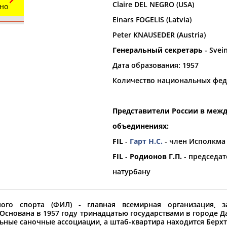
Claire DEL NEGRO (USA)
ьно
Einars FOGELIS (Latvia)
орошо известной вам спортивной организации ил
Peter KNAUSEDER (Austria)
авить, пожалуйста, вы можете это сделать самост
Генеральный секретарь
- Svei
Дата образования: 1957
Количество национальных фед
Представители России в меж
объединениях:
FIL
-
Гарт Н.С.
- член Исполкма
FIL
-
Родионов Г.П.
- председат
натурбану
1
2
3
4
...
7
8
9
ого спорта (ФИЛ) - главная всемирная организация, 
е истории о борьбе, победах и
Умер участник Суперсерии 197
Основана в 1957 году тринадцатью государствами в городе Д
...и седьмом (4:3) матчах Суп
льные саночные ассоциации, а штаб-квартира находится Берхт
ртон Чакши, Александр Петров
Эспозито является братом на