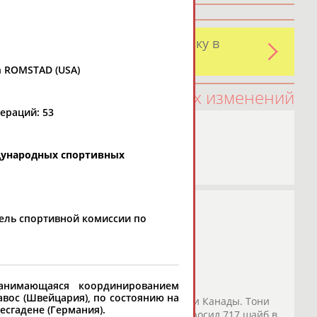
и обнаружили какую-либо ошибку в
оятельно
n ROMSTAD (USA)
100 последних изменений
ераций: 53
дународных спортивных
ель спортивной комиссии по
занимающаяся координированием
2 года Тони Эспозито
авос (Швейцария), по состоянию на
ерсерии 1972 года между сборными СССР и Канады. Тони
есгадене (Германия).
падающего
Фила
Эспозито, который забросил 717 шайб в