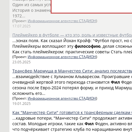
Один из самых успешных отечественных
фильмов
о спо
История о знаменитом матче сборной СССР по баскетбо
1972...
(Проект:
Информационное агентство СТАДИОН
)
17.07.2025
Плеймейкер в футболе — кто это, роль и известные фут
...зонах поля. Как сказал Йохан Кройф: "Футбол прост, но 
Плеймейкеры воплощают эту
философию
, делая сложн
Как стать плеймейкером: практические советы Стать пле
(Проект:
Информационное агентство СТАДИОН
)
23.05.2025
Трансфер Мармуша в Манчестер Сити: анализ последств
...взаимодействие с Хулианом Альваресом. Проигравшие
очевидной жертвой этого перехода становится
Фил
Фоден
сезона после Евро-2024 потерял форму, и приход Марму
осложнить его...
(Проект:
Информационное агентство СТАДИОН
)
19.01.2025
Как "Манчестер Сити" готовится к трансферным сделкам
...кадровые потери, "Манчестер Сити" продолжает акти
состав. Молодые игроки, такие как
Фил
Фоден, активно в
что подчёркивает стратегию клуба по наращиванию внут