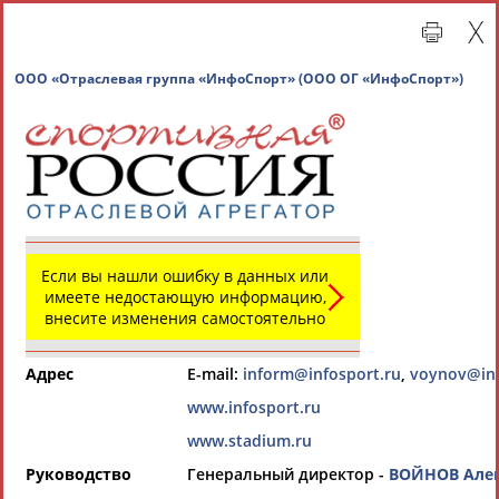
ООО «Отраслевая группа «ИнфоСпорт» (ООО ОГ «
Главная »
Всероссийские спортивные организации
СВОДНЫЕ ИНДЕКСЫ
Если вы нашли ошибку в данных или
имеете недостающую информацию,
внесите изменения самостоятельно
ТАБЛО АКТИВНОСТИ
Адрес
E-mail:
inform@infosport.ru
,
voynov@inf
Всероссийские спортивные организации
РЕСУРСНАЯ ПЛОЩАДКА
www.infosport.ru
Просмотры
материалов
www.stadium.ru
платформы за
сутки:
Руководство
Генеральный директор -
ВОЙНОВ Алек