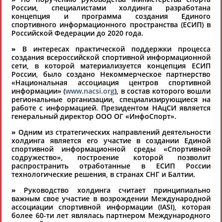
России, специалистами холдинга разработана
концепция и программа создания Единого
спортивного информационного пространства (ЕСИП) в
Российской Федерации до 2020 года.
Ваш запрос: "ООО "Отраслевая группа "ИнфоСпорт" (ООО
»
В интересах практической поддержки процесса
ОГ "ИнфоСпорт")"
создания всероссийской спортивной информационной
По условиям запроса публикаций нет
сети, в которой материализуется концепция ЕСИП
России, было создано Некоммерческое партнерство
«Национальная ассоциация центров спортивной
информации» (
www.nacsi.org
), в состав которого вошли
региональные организации, специализирующиеся на
работе с информацией. Президентом НАцСИ является
генеральный директор ООО ОГ «ИнфоСпорт».
ТАБЛО АКТИВНОСТИ
»
Одним из стратегических направлений деятельности
холдинга является его участие в создании Единой
спортивной информационной среды «Спортивной
содружество», построение которой позволит
ЦЕЛИ ПРОЕКТА
КОНТАКТЫ
НАШИ КНОПКИ
РЕКЛАМА
распространить отработанные в ЕСИП России
технологические решения, в странах СНГ и Балтии.
»
Руководство холдинга считает принципиально
важным свое участие в возрождении Международной
ассоциации спортивной информации (IASI), которая
более 60-ти лет являлась партнером Международного
Вопросы сотрудничества и совместной деятельности
inform@infosport.ru