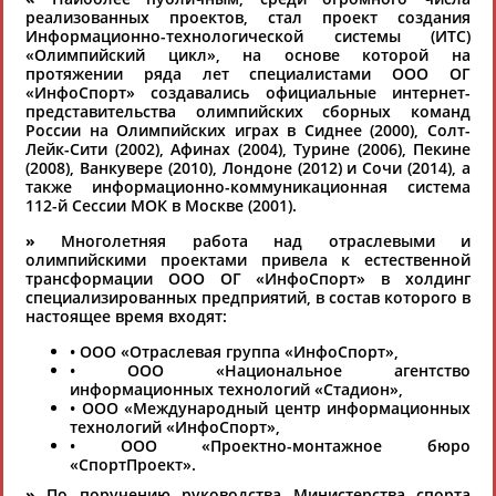
это сделать самостоятельно
реализованных проектов, стал проект создания
Информационно-технологической системы (ИТС)
«Олимпийский цикл», на основе которой на
Результаты поиска:
1 организаций
протяжении ряда лет специалистами ООО ОГ
«ИнфоСпорт» создавались официальные интернет-
100 последних изменений
представительства олимпийских сборных команд
России на Олимпийских играх в Сиднее (2000), Солт-
Лейк-Сити (2002), Афинах (2004), Турине (2006), Пекине
ООО «Отраслевая группа
(2008), Ванкувере (2010), Лондоне (2012) и Сочи (2014), а
«ИнфоСпорт» (ООО ОГ
также информационно-коммуникационная система
«ИнфоСпорт»)
112-й Сессии МОК в Москве (2001).
E-mail:
inform@infosport.ru
,
»
Многолетняя работа над отраслевыми и
voynov@infosport.ru
олимпийскими проектами привела к естественной
www.infosport.ru
www.stadium.ru
трансформации ООО ОГ «ИнфоСпорт» в холдинг
специализированных предприятий, в состав которого в
Генеральный директор - ВОЙНОВ
настоящее время входят:
Александр Сергеевич
• ООО «Отраслевая группа «ИнфоСпорт»,
• ООО «Национальное агентство
информационных технологий «Стадион»,
• ООО «Международный центр информационных
технологий «ИнфоСпорт»,
• ООО «Проектно-монтажное бюро
«СпортПроект».
»
По поручению руководства Министерства спорта