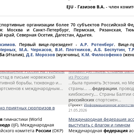
EJU
-
Газизов В.А.
- член комит
 спортивные организации более 70 субъектов Российской 
я: Москва и Санкт-Петербург, Пермская, Рязанская, Тюм
 край, Северная Осетия, Дагестан, Адыгея.
в
исимов
. Первый вице-президент -
А.Р. Ротенберг
. Вице-
 Черных
,
М.А. Черкасов
,
В.И. Плотников
,
А.Б. Беспутин
,
Т.
ба
(Италия),
Д.Е. Морозов
(мужчины),
К.М. Философенко
(жен
1
2
3
4
...
24
25
26
озвращение России на турниры
Михаил Дегтярев: Страны Балт
стад в письме норвежской
из России
ртивной борьбы, тхэквондо и...
...была принять Эстония, но 
ртсменов к международным...
страны... ...
федерации
, прово
кикбоксингу,... Страны Балтии
российских
спортсмен...
(Проект:
Информационное агентств
ько приятных сюрпризов в
21.05.2026
я
гимнастики (World
Международная федерация асс
зюдо
(IJF), Международная
выступать с флагом и гимном
ийского комитета
России
(ОКР)
Международная
федерация
ас