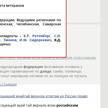
ета ветеранов
Федерации. Ведущими регионами по
енская, Челябинская, Самарская
президенты -
Б.Р. Ротенберг
,
С.И.
Р. Тменов
,
И.М. Сидоркевич
,
В.Д.
щины).
ии станут изгоями из-за запрета во въезде спортсменам
Международная
федерация
фехтования отозвала у
дящие соревнования по
дзюдо
, самбо, тхэквондо,
 станут мировыми изгоями из-за позиции не пускать
о СТАДИОН
)
оциаций муайтай вернула атлетам из России право
социаций муай тай вернула всем
российским