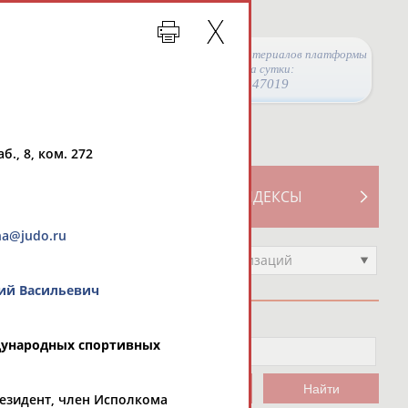
Просмотры материалов платформы
за сутки:
47019
б., 8, ком. 272
ТИВНОСТИ
СВОДНЫЕ ИНДЕКСЫ
na@judo.ru
Выберите другой тип организаций
й Васильевич
дународных спортивных
резидент, член Исполкома