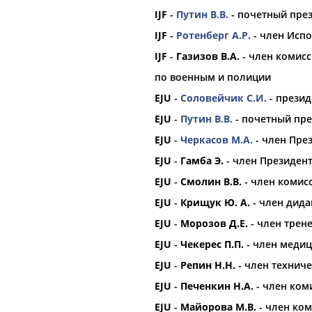
IJF
-
Путин В.В.
- почетный пре
IJF
-
Ротенберг А.Р.
- член Исп
орошо известной вам спортивной организации ил
IJF
-
Газизов В.А.
- член комисс
авить, пожалуйста, вы можете это сделать самост
по военным и полиции
EJU
-
Соловейчик С.И.
- презид
EJU
-
Путин В.В.
- почетный пр
EJU
-
Черкасов М.А.
- член Пре
ом. 272
EJU
-
Гамба Э.
- член Президент
o.ru
EJU
-
Смолин В.В.
- член комис
EJU
-
Крищук Ю. А.
- член дида
EJU
-
Морозов Д.Е.
- член трен
е 70
дготовке
EJU
-
Чекерес П.П.
- член меди
анская,
нодарский
EJU
-
Репин Н.Н.
- член технич
EJU
-
Печенкин Н.А.
- член ком
EJU
-
Майорова М.В.
- член ком