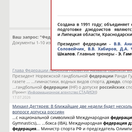
Создана в 1991 году; объединяет
подготовке дзюдоистов являютс
и Липецкая области, Краснодарский
Ваш запрос: "Федерация дзюдо России"
Документы 1-10 из 256 найденных уникальных документо
Президент федерации -
В.В. Ан
Соловейчик
,
В.В. Хабиров
,
Д.А.
Шкалов
. Главные тренеры -
Э. Гам
Глава Федерации гандбола Норвегии назвала ошибкой в
Президент Норвежской гандбольной
федерации
Ранди Гу
газете ... ...гимнастики, водных видов спорта,
дзюдо
, спо
...гандбольной
федерации
(IHF) о допуске
российских
спо
(Проект:
Информационное агентство СТАДИОН
)
17.07.2026
Михаил Дегтярев: В ближайшие две недели будет нескол
вопросе допуска россиян
...с национальной символикой Международная
федераци
Gymnastics),... ...бокса (IBA), Международная
федерация
д
федерация
... Министр спорта РФ и председатель Олимп