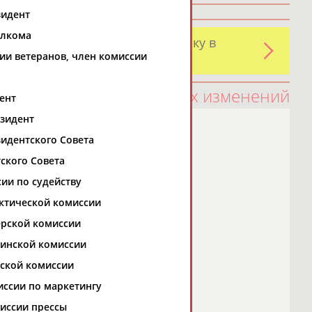
зидент
олкома
и обнаружили какую-либо ошибку в
ии ветеранов, член комиссии
оятельно
100 последних изменений
ент
езидент
зидентского Совета
ского Совета
сии по судейству
ктической комиссии
ерской комиссии
цинской комиссии
еской комиссии
иссии по маркетингу
иссии прессы