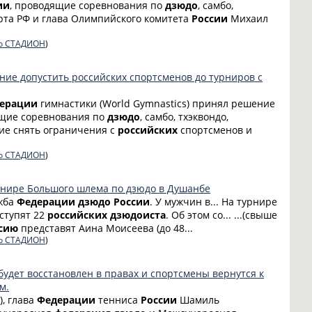
ии
, проводящие соревнования по
дзюдо
, самбо,
спорта РФ и глава Олимпийского комитета
России
Михаил
о СТАДИОН
)
ние допустить российских спортсменов до турниров с
ерации
гимнастики (World Gymnastics) принял решение
ящие соревнования по
дзюдо
, самбо, тхэквондо,
ение снять ограничения с
российских
спортсменов и
о СТАДИОН
)
рнире Большого шлема по дзюдо в Душанбе
ужба
Федерации
дзюдо
России
. У мужчин в... На турнире
ступят 22
российских
дзюдоиста
. Об этом со... ...(свыше
сию
представят Аина Моисеева (до 48...
о СТАДИОН
)
удет восстановлен в правах и спортсмены вернутся к
м.
), глава
Федерации
тенниса
России
Шамиль