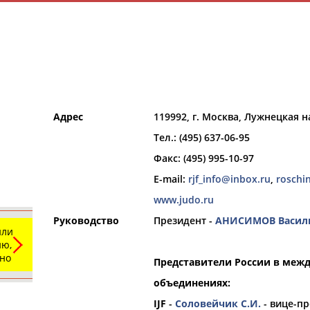
Адрес
119992, г. Москва, Лужнецкая на
Тел.: (495) 637-06-95
и
РЕСУРСНАЯ ПЛОЩАДКА
ТАБЛО АК
Факс: (495) 995-10-97
E-mail:
rjf_info@inbox.ru
,
roschi
www.judo.ru
Руководство
Президент -
АНИСИМОВ Васили
или
Вид спорта
ю,
ьно
Представители России в меж
Выберите из списка
объединениях:
IJF
-
Соловейчик С.И.
- вице-п