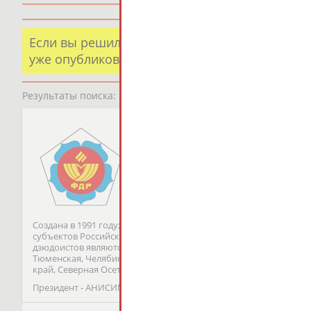
Если вы решили разместить информацию о х
уже опубликованных данных и хотите ее испр
Результаты поиска:
1 организаций
Федерация дзюдо России
119992, г. Москва, Лужнецкая наб., 8, к
Тел.: (495) 637-06-95
Факс: (495) 995-10-97
E-mail:
rjf_info@inbox.ru
,
roschina@jud
www.judo.ru
Создана в 1991 году; объединяет спортивные организации боле
субъектов Российской Федерации. Ведущими регионами по по
дзюдоистов являются: Москва и Санкт-Петербург, Пермская, Ряз
Тюменская, Челябинская, Самарская и Липецкая области, Крас
край, Северная Осетия, Дагестан, Адыгея.
Президент - АНИСИМОВ Василий Васильевич