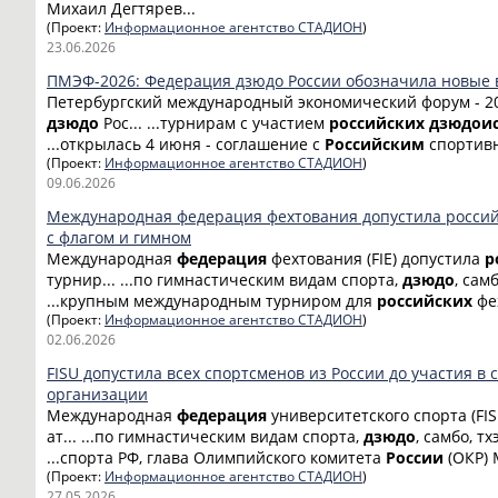
Михаил Дегтярев...
(Проект:
Информационное агентство СТАДИОН
)
23.06.2026
ПМЭФ-2026: Федерация дзюдо России обозначила новые 
Петербургский международный экономический форум - 2
дзюдо
Рос... ...турнирам с участием
российских
дзюдои
...открылась 4 июня - соглашение с
Российским
спортивн
(Проект:
Информационное агентство СТАДИОН
)
09.06.2026
Международная федерация фехтования допустила россий
с флагом и гимном
Международная
федерация
фехтования (FIE) допустила
р
турнир... ...по гимнастическим видам спорта,
дзюдо
, сам
...крупным международным турниром для
российских
фех
(Проект:
Информационное агентство СТАДИОН
)
02.06.2026
FISU допустила всех спортсменов из России до участия в
организации
Международная
федерация
университетского спорта (FIS
ат... ...по гимнастическим видам спорта,
дзюдо
, самбо, тх
...спорта РФ, глава Олимпийского комитета
России
(ОКР) 
(Проект:
Информационное агентство СТАДИОН
)
27.05.2026