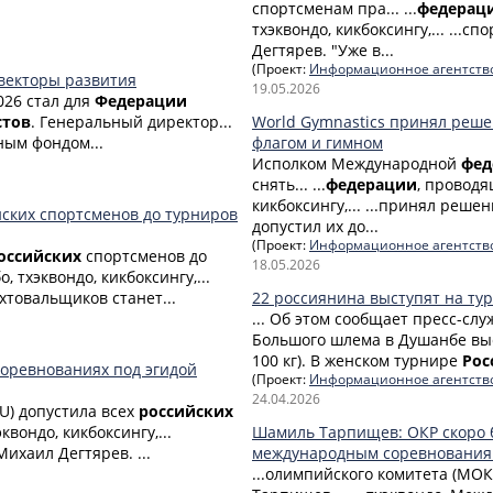
спортсменам пра... ...
федерац
тхэквондо, кикбоксингу,... ...
Дегтярев. "Уже в...
(Проект:
Информационное агентств
векторы развития
19.05.2026
026 стал для
Федерации
стов
. Генеральный директор...
World Gymnastics принял реше
ым фондом...
флагом и гимном
Исполком Международной
фед
снять... ...
федерации
, провод
кикбоксингу,... ...принял реш
ских спортсменов до турниров
допустил их до...
(Проект:
Информационное агентств
оссийских
спортсменов до
18.05.2026
бо, тхэквондо, кикбоксингу,...
товальщиков станет...
22 россиянина выступят на ту
... Об этом сообщает пресс-сл
Большого шлема в Душанбе вы
100 кг). В женском турнире
Рос
 соревнованиях под эгидой
(Проект:
Информационное агентств
24.04.2026
U) допустила всех
российских
эквондо, кикбоксингу,...
Шамиль Тарпищев: ОКР скоро б
Михаил Дегтярев. ...
международным соревнования
...олимпийского комитета (МОК