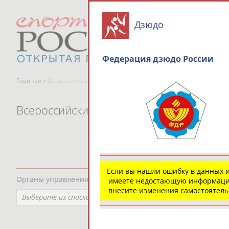
Дзюдо
Федерация дзюдо России
Главная »
Всероссийские спортивные организации
Всероссийские спортивные организаци
Если вы нашли ошибку в данных 
Органы управления, федерации, ВУЗы, Академии и т.п.
имеете недостающую информаци
внесите изменения самостоятел
Выберите из списка