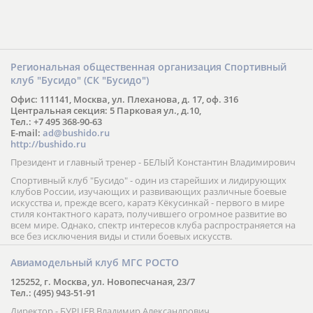
Региональная общественная организация Спортивный
клуб "Бусидо" (СК "Бусидо")
Офис: 111141, Москва, ул. Плеханова, д. 17, оф. 316
Центральная секция: 5 Парковая ул., д.10,
Тел.: +7 495 368-90-63
E-mail:
ad@bushido.ru
http://bushido.ru
Президент и главный тренер - БЕЛЫЙ Константин Владимирович
Спортивный клуб "Бусидо" - один из старейших и лидирующих
клубов России, изучающих и развивающих различные боевые
искусства и, прежде всего, каратэ Кёкусинкай - первого в мире
стиля контактного каратэ, получившего огромное развитие во
всем мире. Однако, спектр интересов клуба распространяется на
все без исключения виды и стили боевых искусств.
Авиамодельный клуб МГС РОСТО
125252, г. Москва, ул. Новопесчаная, 23/7
Тел.: (495) 943-51-91
Директор - БУРЦЕВ Владимир Александрович