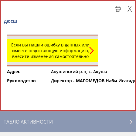
ДЮСШ
Если вы нашли ошибку в данных или
имеете недостающую информацию,
внесите изменения самостоятельно
Адрес
Акушинский р-н, с. Акуша
Руководство
Директор -
МАГОМЕДОВ Наби Исагад
Главная »
Региональные спортивные организации
СВОДНЫЕ ИНДЕКСЫ
ТАБЛО АКТИВНОСТИ