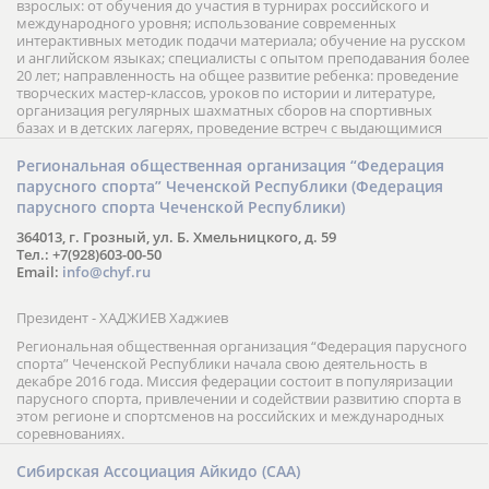
взрослых: от обучения до участия в турнирах российского и
международного уровня; использование современных
интерактивных методик подачи материала; обучение на русском
и английском языках; специалисты с опытом преподавания более
20 лет; направленность на общее развитие ребенка: проведение
творческих мастер-классов, уроков по истории и литературе,
организация регулярных шахматных сборов на спортивных
базах и в детских лагерях, проведение встреч с выдающимися
шахматистами; корпоративное обучение; онлайн обучение в
форме вебинаров и индивидуальных занятий, круглые столы
Региональная общественная организация “Федерация
российских и международных тренеров, организация фестивалей;
парусного спорта” Чеченской Республики (Федерация
онлайн трансляция мероприятий и турниров.
парусного спорта Чеченской Республики)
364013, г. Грозный, ул. Б. Хмельницкого, д. 59
Тел.: +7(928)603-00-50
Email:
info@chyf.ru
Президент - ХАДЖИЕВ Хаджиев
Региональная общественная организация “Федерация парусного
спорта” Чеченской Республики начала свою деятельность в
декабре 2016 года. Миссия федерации состоит в популяризации
парусного спорта, привлечении и содействии развитию спорта в
этом регионе и спортсменов на российских и международных
соревнованиях.
Сибирская Ассоциация Айкидо (САА)