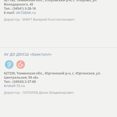
627180, Тюменская обл., Упоровский р-н, с. Упорово, ул.
Володарского, 45
Тел.: (34541) 3-28-16
E-mail:
ski72@bk.ru
Директор - МФХТ Валерий Константинович
АУ ДО ДЮСШ «Кристалл»
627250, Тюменская обл., Юргинский р-н, с. Юргинское, ул.
Центральная, 59 «Б»
Тел.: (34543) 2-37-60
kristall-72.ru
Директор - ЛОПАРЕВ Денис Владимирович