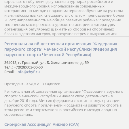
взрослых: от обучения до участия в турнирах российского и
международного уровня; использование современных
интерактивных методик подачи материала; обучение на русском
и английском языках; специалисты с опытом преподавания более
20 лет; направленность на общее развитие ребенка: проведение
творческих мастер-классов, уроков по истории и литературе,
организация регулярных шахматных сборов на спортивных
базах и в детских лагерях, проведение встреч с выдающимися
шахматистами; корпоративное обучение; онлайн обучение в
форме вебинаров и индивидуальных занятий, круглые столы
Региональная общественная организация “Федерация
российских и международных тренеров, организация фестивалей;
парусного спорта” Чеченской Республики (Федерация
онлайн трансляция мероприятий и турниров.
парусного спорта Чеченской Республики)
364013, г. Грозный, ул. Б. Хмельницкого, д. 59
Тел.: +7(928)603-00-50
Email:
info@chyf.ru
Президент - ХАДЖИЕВ Хаджиев
Региональная общественная организация “Федерация парусного
спорта” Чеченской Республики начала свою деятельность в
декабре 2016 года. Миссия федерации состоит в популяризации
парусного спорта, привлечении и содействии развитию спорта в
этом регионе и спортсменов на российских и международных
соревнованиях.
Сибирская Ассоциация Айкидо (САА)