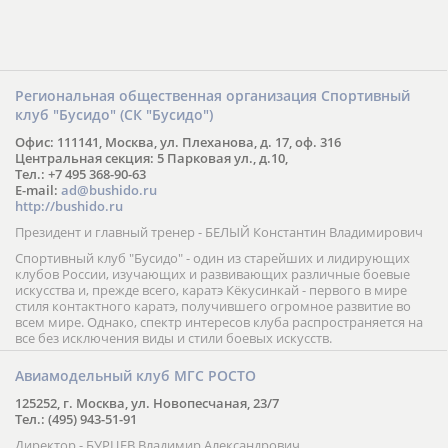
Региональная общественная организация Спортивный
клуб "Бусидо" (СК "Бусидо")
Офис: 111141, Москва, ул. Плеханова, д. 17, оф. 316
Центральная секция: 5 Парковая ул., д.10,
Тел.: +7 495 368-90-63
E-mail:
ad@bushido.ru
http://bushido.ru
Президент и главный тренер - БЕЛЫЙ Константин Владимирович
Спортивный клуб "Бусидо" - один из старейших и лидирующих
клубов России, изучающих и развивающих различные боевые
искусства и, прежде всего, каратэ Кёкусинкай - первого в мире
стиля контактного каратэ, получившего огромное развитие во
всем мире. Однако, спектр интересов клуба распространяется на
все без исключения виды и стили боевых искусств.
Авиамодельный клуб МГС РОСТО
125252, г. Москва, ул. Новопесчаная, 23/7
Тел.: (495) 943-51-91
Директор - БУРЦЕВ Владимир Александрович