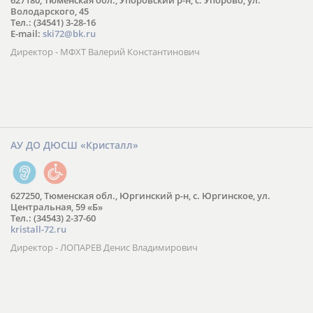
627180, Тюменская обл., Упоровский р-н, с. Упорово, ул.
Володарского, 45
Тел.: (34541) 3-28-16
E-mail:
ski72@bk.ru
Директор - МФХТ Валерий Константинович
АУ ДО ДЮСШ «Кристалл»
627250, Тюменская обл., Юргинский р-н, с. Юргинское, ул.
Центральная, 59 «Б»
Тел.: (34543) 2-37-60
kristall-72.ru
Директор - ЛОПАРЕВ Денис Владимирович