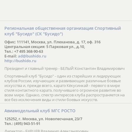
Региональная общественная организация Спортивный
клуб "Бусидо" (СК "Бусидо")
Офис: 111141, Москва, ул. Плеханова, д. 17, оф. 316
Центральная секция: 5 Парковая ул., д.10,
Тел.: +7 495 368-90-63
E-mail:
ad@bushido.ru
http://bushido.ru
Президент и главный тренер - БЕЛЫЙ Константин Владимирович
Спортивный клуб "Бусидо" - один из старейших и лидирующих
клубов России, изучающих и развивающих различные боевые
искусства и, прежде всего, каратэ Кёкусинкай - первого в мире
стиля контактного каратэ, получившего огромное развитие во
всем мире. Однако, спектр интересов клуба распространяется на
все без исключения виды и стили боевых искусств.
Авиамодельный клуб МГС РОСТО
125252, г. Москва, ул. Новопесчаная, 23/7
Тел.: (495) 943-51-91
Директор - БУРЦЕВ Владимир Александрович