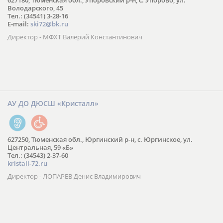
627180, Тюменская обл., Упоровский р-н, с. Упорово, ул.
Володарского, 45
Тел.: (34541) 3-28-16
E-mail:
ski72@bk.ru
Директор - МФХТ Валерий Константинович
АУ ДО ДЮСШ «Кристалл»
627250, Тюменская обл., Юргинский р-н, с. Юргинское, ул.
Центральная, 59 «Б»
Тел.: (34543) 2-37-60
kristall-72.ru
Директор - ЛОПАРЕВ Денис Владимирович