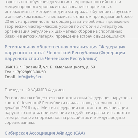
взрослых: от обучения до участия в турнирах российского и
международного уровня; использование современных
интерактивных методик подачи материала; обучение на русском
и английском языках; специалисты с опытом преподавания более
20 лет; направленность на общее развитие ребенка: проведение
творческих мастер-классов, уроков по истории и литературе,
организация регулярных шахматных сборов на спортивных
базах и в детских лагерях, проведение встреч с выдающимися
шахматистами; корпоративное обучение; онлайн обучение в
форме вебинаров и индивидуальных занятий, круглые столы
Региональная общественная организация “Федерация
российских и международных тренеров, организация фестивалей;
парусного спорта” Чеченской Республики (Федерация
онлайн трансляция мероприятий и турниров.
парусного спорта Чеченской Республики)
364013, г. Грозный, ул. Б. Хмельницкого, д. 59
Тел.: +7(928)603-00-50
Email:
info@chyf.ru
Президент - ХАДЖИЕВ Хаджиев
Региональная общественная организация “Федерация парусного
спорта” Чеченской Республики начала свою деятельность в
декабре 2016 года. Миссия федерации состоит в популяризации
парусного спорта, привлечении и содействии развитию спорта в
этом регионе и спортсменов на российских и международных
соревнованиях.
Сибирская Ассоциация Айкидо (САА)