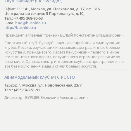
клуб "Бусидо" (СК "Бусидо")
Офис: 111141, Москва, ул. Плеханова, д. 17, оф. 316
Центральная секция: 5 Парковая ул., д.10,
Тел.: +7 495 368-90-63
E-mail:
ad@bushido.ru
http://bushido.ru
Президент и главный тренер - БЕЛЫЙ Константин Владимирович
Спортивный клуб "Бусидо" - один из старейших и лидирующих
клубов России, изучающих и развивающих различные боевые
искусства и, прежде всего, каратэ Кёкусинкай - первого в мире
стиля контактного каратэ, получившего огромное развитие во
всем мире. Однако, спектр интересов клуба распространяется на
все без исключения виды и стили боевых искусств.
Авиамодельный клуб МГС РОСТО
125252, г. Москва, ул. Новопесчаная, 23/7
Тел.: (495) 943-51-91
Директор - БУРЦЕВ Владимир Александрович