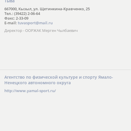
Тыва
667000, Кызыл, ул. Щетинкина-Кравченко, 25
Тел.: (39422) 2-06-64
Факс: 2-33-09
E-mail:
tuvasport@mail.ru
Директор - ООРЖАК Мерген Чылбаевич
Агентство по физической культуре и спорту Ямало-
Ненецкого автономного округа
http://www.yamal-sport.ru/