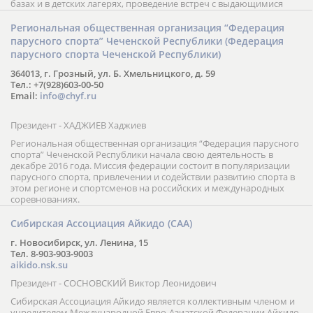
базах и в детских лагерях, проведение встреч с выдающимися
шахматистами; корпоративное обучение; онлайн обучение в
форме вебинаров и индивидуальных занятий, круглые столы
Региональная общественная организация “Федерация
российских и международных тренеров, организация фестивалей;
парусного спорта” Чеченской Республики (Федерация
онлайн трансляция мероприятий и турниров.
парусного спорта Чеченской Республики)
364013, г. Грозный, ул. Б. Хмельницкого, д. 59
Тел.: +7(928)603-00-50
Email:
info@chyf.ru
Президент - ХАДЖИЕВ Хаджиев
Региональная общественная организация “Федерация парусного
спорта” Чеченской Республики начала свою деятельность в
декабре 2016 года. Миссия федерации состоит в популяризации
парусного спорта, привлечении и содействии развитию спорта в
этом регионе и спортсменов на российских и международных
соревнованиях.
Сибирская Ассоциация Айкидо (САА)
г. Новосибирск, ул. Ленина, 15
Тел. 8-903-903-9003
aikido.nsk.su
Президент - СОСНОВСКИЙ Виктор Леонидович
Сибирская Ассоциация Айкидо является коллективным членом и
учредителем Международной Евро-Азиатской Федерации Айкидо