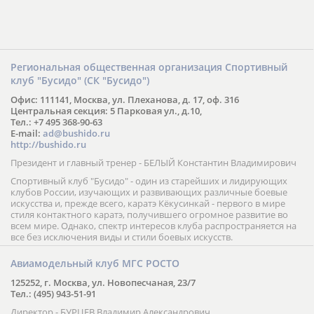
Региональная общественная организация Спортивный
клуб "Бусидо" (СК "Бусидо")
Офис: 111141, Москва, ул. Плеханова, д. 17, оф. 316
Центральная секция: 5 Парковая ул., д.10,
Тел.: +7 495 368-90-63
E-mail:
ad@bushido.ru
http://bushido.ru
Президент и главный тренер - БЕЛЫЙ Константин Владимирович
Спортивный клуб "Бусидо" - один из старейших и лидирующих
клубов России, изучающих и развивающих различные боевые
искусства и, прежде всего, каратэ Кёкусинкай - первого в мире
стиля контактного каратэ, получившего огромное развитие во
всем мире. Однако, спектр интересов клуба распространяется на
все без исключения виды и стили боевых искусств.
Авиамодельный клуб МГС РОСТО
125252, г. Москва, ул. Новопесчаная, 23/7
Тел.: (495) 943-51-91
Директор - БУРЦЕВ Владимир Александрович