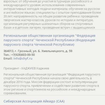
взрослых: от обучения до участия в турнирах российского и
международного уровня; использование современных
интерактивных методик подачи материала; обучение на русском
и английском языках; специалисты с опытом преподавания более
20 лет; направленность на общее развитие ребенка: проведение
творческих мастер-классов, уроков по истории и литературе,
организация регулярных шахматных сборов на спортивных
базах и в детских лагерях, проведение встреч с выдающимися
шахматистами; корпоративное обучение; онлайн обучение в
форме вебинаров и индивидуальных занятий, круглые столы
Региональная общественная организация “Федерация
российских и международных тренеров, организация фестивалей;
парусного спорта” Чеченской Республики (Федерация
онлайн трансляция мероприятий и турниров.
парусного спорта Чеченской Республики)
364013, г. Грозный, ул. Б. Хмельницкого, д. 59
Тел.: +7(928)603-00-50
Email:
info@chyf.ru
Президент - ХАДЖИЕВ Хаджиев
Региональная общественная организация “Федерация парусного
спорта” Чеченской Республики начала свою деятельность в
декабре 2016 года. Миссия федерации состоит в популяризации
парусного спорта, привлечении и содействии развитию спорта в
этом регионе и спортсменов на российских и международных
соревнованиях.
Сибирская Ассоциация Айкидо (САА)