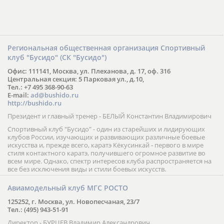
Региональная общественная организация Спортивный
клуб "Бусидо" (СК "Бусидо")
Офис: 111141, Москва, ул. Плеханова, д. 17, оф. 316
Центральная секция: 5 Парковая ул., д.10,
Тел.: +7 495 368-90-63
E-mail:
ad@bushido.ru
http://bushido.ru
Президент и главный тренер - БЕЛЫЙ Константин Владимирович
Спортивный клуб "Бусидо" - один из старейших и лидирующих
клубов России, изучающих и развивающих различные боевые
искусства и, прежде всего, каратэ Кёкусинкай - первого в мире
стиля контактного каратэ, получившего огромное развитие во
всем мире. Однако, спектр интересов клуба распространяется на
все без исключения виды и стили боевых искусств.
Авиамодельный клуб МГС РОСТО
125252, г. Москва, ул. Новопесчаная, 23/7
Тел.: (495) 943-51-91
Директор - БУРЦЕВ Владимир Александрович