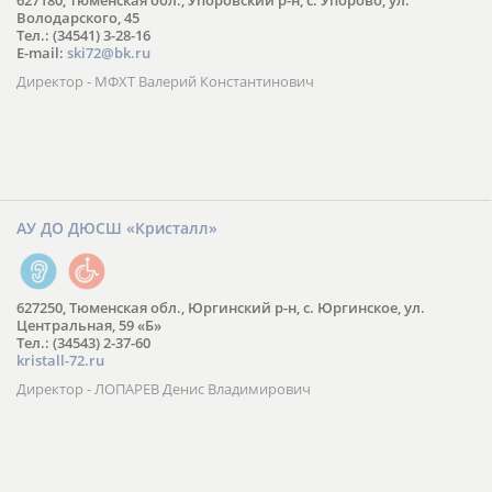
627180, Тюменская обл., Упоровский р-н, с. Упорово, ул.
Володарского, 45
Тел.: (34541) 3-28-16
E-mail:
ski72@bk.ru
Директор - МФХТ Валерий Константинович
АУ ДО ДЮСШ «Кристалл»
627250, Тюменская обл., Юргинский р-н, с. Юргинское, ул.
Центральная, 59 «Б»
Тел.: (34543) 2-37-60
kristall-72.ru
Директор - ЛОПАРЕВ Денис Владимирович