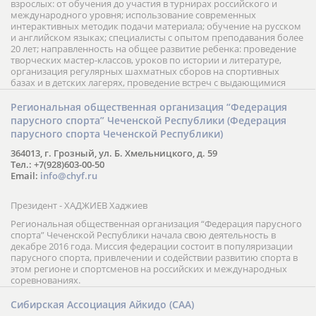
взрослых: от обучения до участия в турнирах российского и
международного уровня; использование современных
интерактивных методик подачи материала; обучение на русском
и английском языках; специалисты с опытом преподавания более
20 лет; направленность на общее развитие ребенка: проведение
творческих мастер-классов, уроков по истории и литературе,
организация регулярных шахматных сборов на спортивных
базах и в детских лагерях, проведение встреч с выдающимися
шахматистами; корпоративное обучение; онлайн обучение в
форме вебинаров и индивидуальных занятий, круглые столы
Региональная общественная организация “Федерация
российских и международных тренеров, организация фестивалей;
парусного спорта” Чеченской Республики (Федерация
онлайн трансляция мероприятий и турниров.
парусного спорта Чеченской Республики)
364013, г. Грозный, ул. Б. Хмельницкого, д. 59
Тел.: +7(928)603-00-50
Email:
info@chyf.ru
Президент - ХАДЖИЕВ Хаджиев
Региональная общественная организация “Федерация парусного
спорта” Чеченской Республики начала свою деятельность в
декабре 2016 года. Миссия федерации состоит в популяризации
парусного спорта, привлечении и содействии развитию спорта в
этом регионе и спортсменов на российских и международных
соревнованиях.
Сибирская Ассоциация Айкидо (САА)