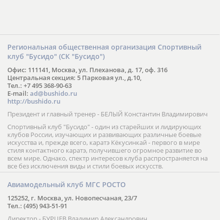
Региональная общественная организация Спортивный
клуб "Бусидо" (СК "Бусидо")
Офис: 111141, Москва, ул. Плеханова, д. 17, оф. 316
Центральная секция: 5 Парковая ул., д.10,
Тел.: +7 495 368-90-63
E-mail:
ad@bushido.ru
http://bushido.ru
Президент и главный тренер - БЕЛЫЙ Константин Владимирович
Спортивный клуб "Бусидо" - один из старейших и лидирующих
клубов России, изучающих и развивающих различные боевые
искусства и, прежде всего, каратэ Кёкусинкай - первого в мире
стиля контактного каратэ, получившего огромное развитие во
всем мире. Однако, спектр интересов клуба распространяется на
все без исключения виды и стили боевых искусств.
Авиамодельный клуб МГС РОСТО
125252, г. Москва, ул. Новопесчаная, 23/7
Тел.: (495) 943-51-91
Директор - БУРЦЕВ Владимир Александрович