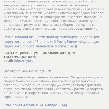
взрослых: от обучения до участия в турнирах российского и
международного уровня; использование современных
интерактивных методик подачи материала; обучение на русском
и английском языках; специалисты с опытом преподавания более
20 лет; направленность на общее развитие ребенка: проведение
творческих мастер-классов, уроков по истории и литературе,
организация регулярных шахматных сборов на спортивных
базах и в детских лагерях, проведение встреч с выдающимися
шахматистами; корпоративное обучение; онлайн обучение в
форме вебинаров и индивидуальных занятий, круглые столы
Региональная общественная организация “Федерация
российских и международных тренеров, организация фестивалей;
парусного спорта” Чеченской Республики (Федерация
онлайн трансляция мероприятий и турниров.
парусного спорта Чеченской Республики)
364013, г. Грозный, ул. Б. Хмельницкого, д. 59
Тел.: +7(928)603-00-50
Email:
info@chyf.ru
Президент - ХАДЖИЕВ Хаджиев
Региональная общественная организация “Федерация парусного
спорта” Чеченской Республики начала свою деятельность в
декабре 2016 года. Миссия федерации состоит в популяризации
парусного спорта, привлечении и содействии развитию спорта в
этом регионе и спортсменов на российских и международных
соревнованиях.
Сибирская Ассоциация Айкидо (САА)