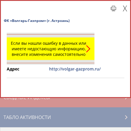
ФК «Волгарь-Газпром» (г. Астрхань)
Если вы нашли ошибку в данных или
имеете недостающую информацию,
внесите изменения самостоятельно
Адрес
http://volgar-gazprom.ru/
Главная »
Региональные спортивные организации
СВОДНЫЕ ИНДЕКСЫ
ТАБЛО АКТИВНОСТИ