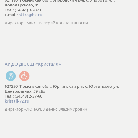
627180, Тюменская обл., Упоровский р-н, с. Упорово, ул.
Володарского, 45
Тел.: (34541) 3-28-16
E-mail:
ski72@bk.ru
Директор - МФХТ Валерий Константинович
АУ ДО ДЮСШ «Кристалл»
627250, Тюменская обл., Юргинский р-н, с. Юргинское, ул.
Центральная, 59 «Б»
Тел.: (34543) 2-37-60
kristall-72.ru
Директор - ЛОПАРЕВ Денис Владимирович