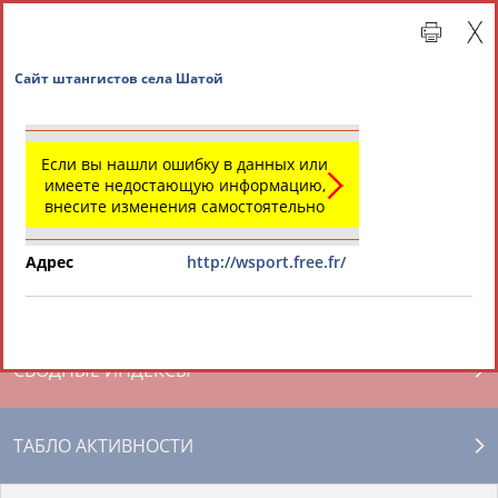
Сайт штангистов села Шатой
Если вы нашли ошибку в данных или
имеете недостающую информацию,
внесите изменения самостоятельно
Адрес
http://wsport.free.fr/
Главная »
Региональные спортивные организации
СВОДНЫЕ ИНДЕКСЫ
ТАБЛО АКТИВНОСТИ