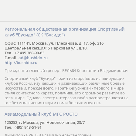
Региональная общественная организация Спортивный
клуб "Бусидо" (СК "Бусидо")
Офис: 111141, Москва, ул. Плеханова, д. 17, оф. 316
Центральная секция: 5 Парковая ул., д.10,
Тел.: +7 495 368-90-63
E-mail:
ad@bushido.ru
http://bushido.ru
Президент и главный тренер - БЕЛЫЙ Константин Владимирович
Спортивный клуб "Бусидо" - один из старейших и лидирующих
клубов России, изучающих и развивающих различные боевые
искусства и, прежде всего, каратэ Кёкусинкай - первого в мире
стиля контактного каратэ, получившего огромное развитие во
всем мире. Однако, спектр интересов клуба распространяется на
все без исключения виды и стили боевых искусств.
Авиамодельный клуб МГС РОСТО
125252, г. Москва, ул. Новопесчаная, 23/7
Тел.: (495) 943-51-91
Директор - БУРЦЕВ Владимир Александрович