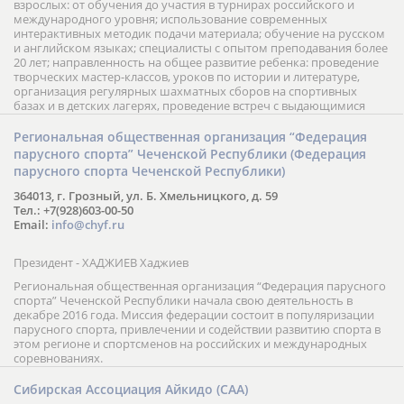
взрослых: от обучения до участия в турнирах российского и
международного уровня; использование современных
интерактивных методик подачи материала; обучение на русском
и английском языках; специалисты с опытом преподавания более
20 лет; направленность на общее развитие ребенка: проведение
творческих мастер-классов, уроков по истории и литературе,
организация регулярных шахматных сборов на спортивных
базах и в детских лагерях, проведение встреч с выдающимися
шахматистами; корпоративное обучение; онлайн обучение в
форме вебинаров и индивидуальных занятий, круглые столы
Региональная общественная организация “Федерация
российских и международных тренеров, организация фестивалей;
парусного спорта” Чеченской Республики (Федерация
онлайн трансляция мероприятий и турниров.
парусного спорта Чеченской Республики)
364013, г. Грозный, ул. Б. Хмельницкого, д. 59
Тел.: +7(928)603-00-50
Email:
info@chyf.ru
Президент - ХАДЖИЕВ Хаджиев
Региональная общественная организация “Федерация парусного
спорта” Чеченской Республики начала свою деятельность в
декабре 2016 года. Миссия федерации состоит в популяризации
парусного спорта, привлечении и содействии развитию спорта в
этом регионе и спортсменов на российских и международных
соревнованиях.
Сибирская Ассоциация Айкидо (САА)