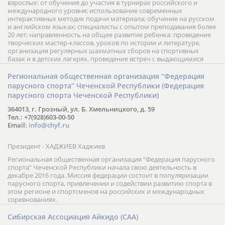
взрослых: от обучения до участия в турнирах российского и
международного уровня; использование современных
интерактивных методик подачи материала; обучение на русском
и английском языках; специалисты с опытом преподавания более
20 лет; направленность на общее развитие ребенка: проведение
творческих мастер-классов, уроков по истории и литературе,
организация регулярных шахматных сборов на спортивных
базах и в детских лагерях, проведение встреч с выдающимися
шахматистами; корпоративное обучение; онлайн обучение в
форме вебинаров и индивидуальных занятий, круглые столы
Региональная общественная организация “Федерация
российских и международных тренеров, организация фестивалей;
парусного спорта” Чеченской Республики (Федерация
онлайн трансляция мероприятий и турниров.
парусного спорта Чеченской Республики)
364013, г. Грозный, ул. Б. Хмельницкого, д. 59
Тел.: +7(928)603-00-50
Email:
info@chyf.ru
Президент - ХАДЖИЕВ Хаджиев
Региональная общественная организация “Федерация парусного
спорта” Чеченской Республики начала свою деятельность в
декабре 2016 года. Миссия федерации состоит в популяризации
парусного спорта, привлечении и содействии развитию спорта в
этом регионе и спортсменов на российских и международных
соревнованиях.
Сибирская Ассоциация Айкидо (САА)