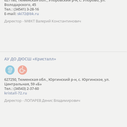
627180, Тюменская обл., Упоровский р-н, с. Упорово, ул.
Володарского, 45
Тел.: (34541) 3-28-16
E-mail:
ski72@bk.ru
Директор - МФХТ Валерий Константинович
АУ ДО ДЮСШ «Кристалл»
627250, Тюменская обл., Юргинский р-н, с. Юргинское, ул.
Центральная, 59 «Б»
Тел.: (34543) 2-37-60
kristall-72.ru
Директор - ЛОПАРЕВ Денис Владимирович