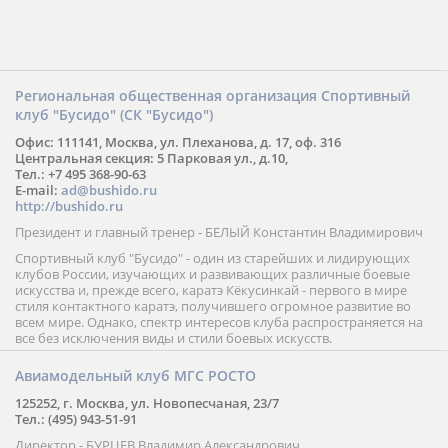
Региональная общественная организация Спортивный
клуб "Бусидо" (СК "Бусидо")
Офис: 111141, Москва, ул. Плеханова, д. 17, оф. 316
Центральная секция: 5 Парковая ул., д.10,
Тел.: +7 495 368-90-63
E-mail:
ad@bushido.ru
http://bushido.ru
Президент и главный тренер - БЕЛЫЙ Константин Владимирович
Спортивный клуб "Бусидо" - один из старейших и лидирующих
клубов России, изучающих и развивающих различные боевые
искусства и, прежде всего, каратэ Кёкусинкай - первого в мире
стиля контактного каратэ, получившего огромное развитие во
всем мире. Однако, спектр интересов клуба распространяется на
все без исключения виды и стили боевых искусств.
Авиамодельный клуб МГС РОСТО
125252, г. Москва, ул. Новопесчаная, 23/7
Тел.: (495) 943-51-91
Директор - БУРЦЕВ Владимир Александрович