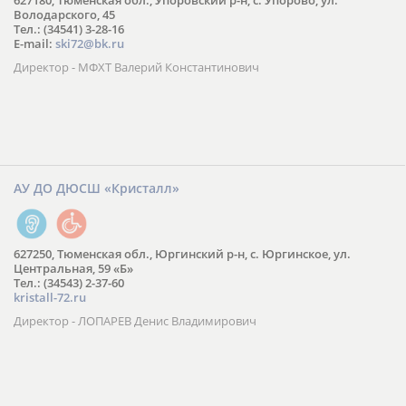
627180, Тюменская обл., Упоровский р-н, с. Упорово, ул.
Володарского, 45
Тел.: (34541) 3-28-16
E-mail:
ski72@bk.ru
Директор - МФХТ Валерий Константинович
АУ ДО ДЮСШ «Кристалл»
627250, Тюменская обл., Юргинский р-н, с. Юргинское, ул.
Центральная, 59 «Б»
Тел.: (34543) 2-37-60
kristall-72.ru
Директор - ЛОПАРЕВ Денис Владимирович