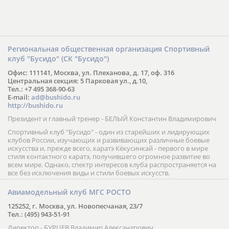
Региональная общественная организация Спортивный
клуб "Бусидо" (СК "Бусидо")
Офис: 111141, Москва, ул. Плеханова, д. 17, оф. 316
Центральная секция: 5 Парковая ул., д.10,
Тел.: +7 495 368-90-63
E-mail:
ad@bushido.ru
http://bushido.ru
Президент и главный тренер - БЕЛЫЙ Константин Владимирович
Спортивный клуб "Бусидо" - один из старейших и лидирующих
клубов России, изучающих и развивающих различные боевые
искусства и, прежде всего, каратэ Кёкусинкай - первого в мире
стиля контактного каратэ, получившего огромное развитие во
всем мире. Однако, спектр интересов клуба распространяется на
все без исключения виды и стили боевых искусств.
Авиамодельный клуб МГС РОСТО
125252, г. Москва, ул. Новопесчаная, 23/7
Тел.: (495) 943-51-91
Директор - БУРЦЕВ Владимир Александрович