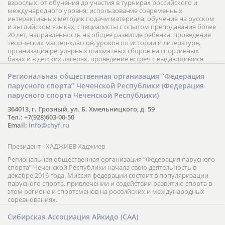
взрослых: от обучения до участия в турнирах российского и
международного уровня; использование современных
интерактивных методик подачи материала; обучение на русском
и английском языках; специалисты с опытом преподавания более
20 лет; направленность на общее развитие ребенка: проведение
творческих мастер-классов, уроков по истории и литературе,
организация регулярных шахматных сборов на спортивных
базах и в детских лагерях, проведение встреч с выдающимися
шахматистами; корпоративное обучение; онлайн обучение в
форме вебинаров и индивидуальных занятий, круглые столы
Региональная общественная организация “Федерация
российских и международных тренеров, организация фестивалей;
парусного спорта” Чеченской Республики (Федерация
онлайн трансляция мероприятий и турниров.
парусного спорта Чеченской Республики)
364013, г. Грозный, ул. Б. Хмельницкого, д. 59
Тел.: +7(928)603-00-50
Email:
info@chyf.ru
Президент - ХАДЖИЕВ Хаджиев
Региональная общественная организация “Федерация парусного
спорта” Чеченской Республики начала свою деятельность в
декабре 2016 года. Миссия федерации состоит в популяризации
парусного спорта, привлечении и содействии развитию спорта в
этом регионе и спортсменов на российских и международных
соревнованиях.
Сибирская Ассоциация Айкидо (САА)