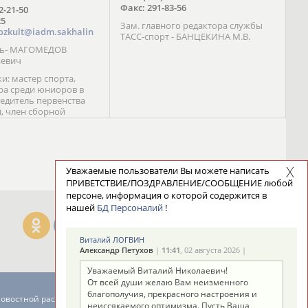
Факс: 291-83-56
72-21-50
25
Зам. главного редактора службы
ozkult@iadm.sakhalin
ТАСС-спорт - БАНЦЕКИНА М.В.
ль- МАГОМЕДОВ
иевич
и: мастер спорта,
а среди юниоров в
бедитель первенства
), член сборной
сии С. Новиков;
та международного
ебряный призер
 (1999), победитель
 (1999) В. Разницын;
Уважаемые пользователи Вы можете написать
та, победитель
ПРИВЕТСТВИЕ/ПОЗДРАВЛЕНИЕ/СООБЩЕНИЕ любой
ссии (1999, 2000), член
персоне, информация о которой содержится в
сборной команды
нашей
БД Персоналий
!
авцова;
Виталий ЛОГВИН
Александр Петухов
|
11:41
, 02 августа 2026 |
Уважаемый Виталий Николаевич!
От всей души желаю Вам неизменного
благополучия, прекрасного настроения и
новостной рассылке: 996
неиссякаемого оптимизма. Пусть Ваша