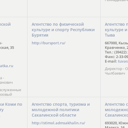
еской
Агентство по физической
Агентство 
культуре и спорту Республики
культуре и
Бурятия
Тыва
к-
http://bursport.ru/
667000, Кыз
ская, 35
Кравченко, 
Тел.: (39422)
Факс: 2-33-0
E-mail:
tuvas
atka.ru
Директор -
Чылбаевич
а -
анович
заслуженные
нзовый
7),
ы (2002) В.
ки Коми по
Агентство спорта, туризма и
Агентство 
 призер
ту
молодежной политики
молодежно
Солт-Лейк-
Сахалинской области
Сахалинск
 мастер
/
 класса О.
http://stimol.admsakhalin.ru/
693020, Южно
а
Маркса, 16