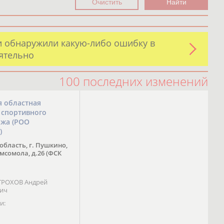
и обнаружили какую-либо ошибку в
оятельно
100 последних изменений
я областная
 спортивного
ожа (РОО
)
область, г. Пушкино,
омсомола, д.26 (ФСК
 ТРОХОВ Андрей
вич
и: