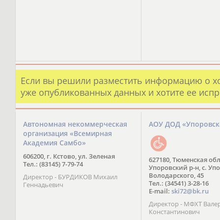
Если вы решили разместить информацию о х
уже опубликованных данных и хотите ее испр
Автономная некоммерческая
АОУ ДОД «Упоровс
организация «Всемирная
Академия Самбо»
606200, г. Кстово, ул. Зеленая
627180, Тюменская обл
Тел.: (83145) 7-79-74
Упоровский р-н, с. Упо
Володарского, 45
Директор - БУРДИКОВ Михаил
Тел.: (34541) 3-28-16
Геннадьевич
E-mail:
ski72@bk.ru
Директор - МФХТ Вале
Константинович