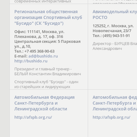
современных интерактивных
организация “Федерац
методик подачи материала;
парусного спорта” Че
обучение на русском и английском
Региональная общественная
Авиамодельный кл
Республики начала св
языках; специалисты с опытом
организация Спортивный клуб
РОСТО
деятельность в декабре
преподавания более 20 лет;
"Бусидо" (СК "Бусидо")
Миссия федерации сос
направленность на общее
125252, г. Москва, ул.
популяризации парусн
развитие ребенка: проведение
Новопесчаная, 23/7
Офис: 111141, Москва, ул.
привлечении и содейс
творческих мастер-классов, уроков
Тел.: (495) 943-51-91
Плеханова, д. 17, оф. 316
развитию спорта в это
по истории и литературе,
Центральная секция: 5 Парковая
спортсменов на россий
Директор - БУРЦЕВ Вл
организация регулярных
ул., д.10,
международных сорев
Александрович
шахматных сборов на спортивных
Тел.: +7 495 368-90-63
базах и в детских лагерях,
E-mail:
ad@bushido.ru
проведение встреч с выдающимися
http://bushido.ru
шахматистами; корпоративное
Президент и главный тренер -
обучение; онлайн обучение в
БЕЛЫЙ Константин Владимирович
форме вебинаров и
индивидуальных занятий, круглые
Спортивный клуб "Бусидо" - один
столы российских и
из старейших и лидирующих
международных тренеров,
клубов России, изучающих и
организация фестивалей; онлайн
развивающих различные боевые
Автомобильная Федерация
Автомобильная фед
трансляция мероприятий и
искусства и, прежде всего, каратэ
Санкт-Петербурга и
Санкт-Петербурга и
турниров.
Кёкусинкай - первого в мире стиля
Ленинградской области
Ленинградской обл
контактного каратэ, получившего
огромное развитие во всем
http://afspb.org.ru/
http://afspb.org.ru/
мире. Однако, спектр интересов
клуба распространяется на все без
исключения виды и стили боевых
искусств.