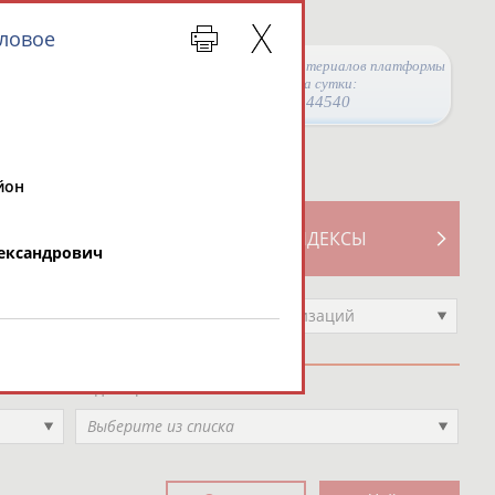
иловое
Просмотры материалов платформы
за сутки:
44540
йон
ТИВНОСТИ
СВОДНЫЕ ИНДЕКСЫ
ександрович
Выберите другой тип организаций
Вид спорта
Выберите из списка