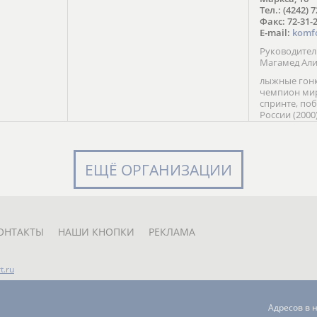
в Солт-
Тел.: (4242) 
сто;
Факс: 72-31-
E-mail:
komf
Руководите
Магамед Ал
лыжные гонк
чемпион мир
спринте, по
России (2000
команды Рос
мастер спор
класса, сер
Универсиады
ЕЩЁ ОРГАНИЗАЦИИ
Кубка России
мастер спор
первенств Ро
юниорской 
России Е. Кр
ОНТАКТЫ
НАШИ КНОПКИ
РЕКЛАМА
t.ru
Адресов в 