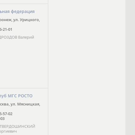
ьная федерация
оронеж, ул. Урицкого,
16-21-01
 ДРОЗДОВ Валерий
луб МГС РОСТО
осква, ул. Мясницкая,
25-57-02
-03
- ТВЕРДОШИНСКИЙ
оргиевич