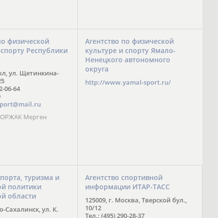
по физической
Агентство по физической
 спорту Республики
культуре и спорту Ямало-
Ненецкого автономного
округа
ыл, ул. Щетинкина-
25
http://www.yamal-sport.ru/
 2-06-64
9
port@mail.ru
 ООРЖАК Мерген
спорта, туризма и
Агентство спортивной
й политики
информации ИТАР-ТАСС
ой области
125009, г. Москва, Тверской бул.,
10/12
-Сахалинск, ул. К.
Тел.: (495) 290-28-37