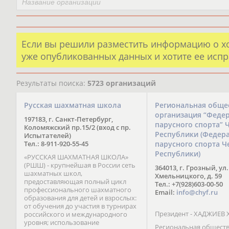
Если вы решили разместить информацию о х
уже опубликованных данных и хотите ее испр
Результаты поиска:
5723 организаций
Русская шахматная школа
Региональная обще
организация “Феде
197183, г. Санкт-Петербург,
парусного спорта” 
Коломяжский пр.15/2 (вход с пр.
Республики (Федер
Испытателей)
Тел.: 8-911-920-55-45
парусного спорта Ч
Республики)
«РУССКАЯ ШАХМАТНАЯ ШКОЛА»
(РШШ) - крупнейшая в России сеть
364013, г. Грозный, ул.
шахматных школ,
Хмельницкого, д. 59
предоставляющая полный цикл
Тел.: +7(928)603-00-50
профессионального шахматного
Email:
info@chyf.ru
образования для детей и взрослых:
от обучения до участия в турнирах
Президент - ХАДЖИЕВ 
российского и международного
уровня; использование
Региональная общест