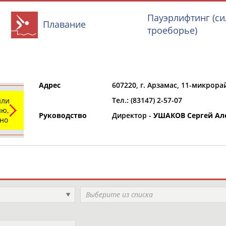
Пауэрлифтинг (с
Плавание
троеборье)
Адрес
607220, г. Арзамас, 11-микрора
Тел.: (83147) 2-57-07
или
и
РЕСУРСНАЯ ПЛОЩАДКА
ТАБЛО АК
ю,
Руководство
Директор -
УШАКОВ Сергей Ал
ьно
Регион
Выберите из списка