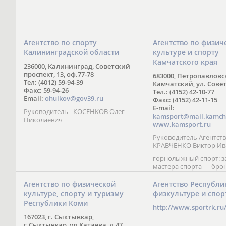
Агентство по спорту
Агентство по физич
Калининградской области
культуре и спорту
Камчатского края
236000, Калининград, Советский
проспект, 13, оф.77-78
683000, Петропавловс
Тел: (4012) 59-94-39
Камчатский, ул. Совет
Факс: 59-94-26
Тел.: (4152) 42-10-77
Email:
ohulkov@gov39.ru
Факс: (4152) 42-11-15
E-mail:
Руководитель - КОСЕНКОВ Олег
kamsport@mail.kamch
Николаевич
www.kamsport.ru
Руководитель Агентств
КРАВЧЕНКО Виктор Ив
горнолыжный спорт: 
мастера спорта — бро
призер Кубка мира (199
обладатель Кубка Европ
Агентство по физической
Агентство Республи
Зеленская; бронзовый
культуре, спорту и туризму
физкультуре и спор
Паралимпийских игр в 
Республики Коми
Сити (2002) А. Мошкин;
http://www.sportrk.ru
спорта международного
167023, г. Сыктывкар,
Мирясова, занявшая н
г.Сыктывкар, ул.Катаева, д.47