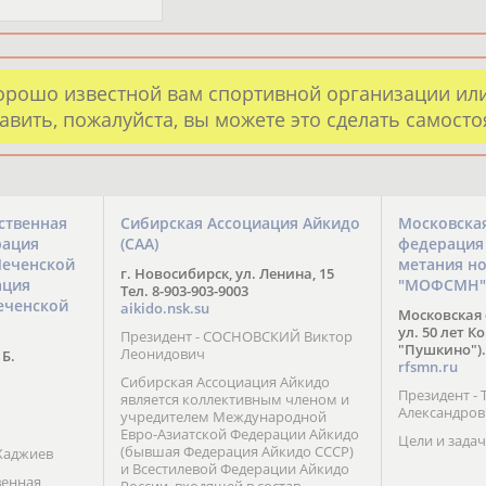
орошо известной вам спортивной организации ил
авить, пожалуйста, вы можете это сделать самост
ственная
Сибирская Ассоциация Айкидо
Московска
рация
(САА)
федерация
Чеченской
метания н
г. Новосибирск, ул. Ленина, 15
ация
"МОФСМН"
Тел. 8-903-903-9003
еченской
aikido.nsk.su
Московская 
ул. 50 лет К
Президент - СОСНОВСКИЙ Виктор
"Пушкино").
Леонидович
 Б.
rfsmn.ru
Сибирская Ассоциация Айкидо
Президент -
является коллективным членом и
Александро
учредителем Международной
Евро-Азиатской Федерации Айкидо
Цели и задач
(бывшая Федерация Айкидо СССР)
Хаджиев
и Всестилевой Федерации Айкидо
венная