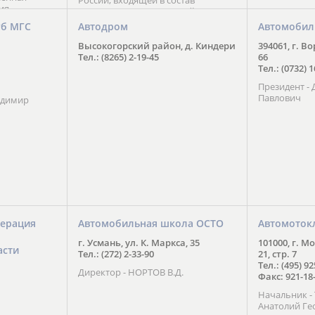
России, входящей в состав
ия
Национального Совета Айкидо
ченской
России, президентом которого
уб МГС
Автодром
Автомобил
ою
является С. В. Киреенко
 2016 года.
Высокогорский район, д. Киндери
394061, г. В
тоит в
Тел.: (8265) 2-19-45
66
ого спорта,
Тел.: (0732) 
твии
Президент -
м регионе и
Павлович
ских и
адимир
нованиях.
ерация
Автомобильная школа ОСТО
Автомоток
г. Усмань, ул. К. Маркса, 35
101000, г. М
асти
Тел.: (272) 2-33-90
21, стр. 7
Тел.: (495) 9
Директор - НОРТОВ В.Д.
Факс: 921-18
Начальник 
Анатолий Ге