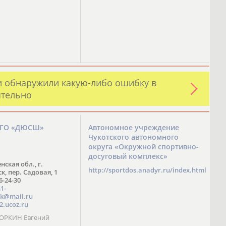
и обнаружили какую-либо ошибку в
ятельно
ЗГО «ДЮСШ»
Автономное учреждение
Чукотского автономного
округа «Окружной спортивно-
досуговый комплекс»
нская обл., г.
http://sportdos.anadyr.ru/index.html
, пер. Садовая, 1
 6-24-30
1-
k@mail.ru
2.ucoz.ru
КОРКИН Евгений
ч