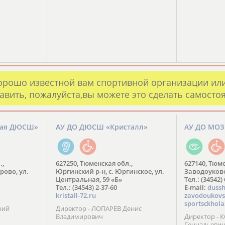
орошо известной вам спортивной организации ил
авить, пожалуйста,вы можете это сделать самосто
кая ДЮСШ»
АУ ДО ДЮСШ «Кристалл»
АУ ДО МО
.,
627250, Тюменская обл.,
627140, Тюме
рово, ул.
Юргинский р-н, с. Юргинское, ул.
Заводоуковск
Центральная, 59 «Б»
Тел.: (34542)
Тел.: (34543) 2-37-60
​E-mail:
dussh
kristall-72.ru
zavodoukovs
sportsckhola
рий
Директор - ЛОПАРЕВ Денис
Владимирович
Директор - 
Геннадьеви