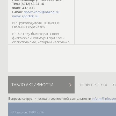
Паралимпийских играх 
Тел.: (8212) 43-24-16
Лейк-Сити (2002) 5-е ме
Факс: 43-10-12
E-mail:
sport-komi@narod.ru
www.sportrk.ru
И.о. руководителя - КОКАРЕВ
Евгений Георгиевич
В 1923 году был создан Совет
физической культуры при Коми
облисполкоме, который несколько
раз реорганизовывался; с 1994 года
существует как Министерство
физической культуры, спорта и
туризма Республики Коми.
ТАБЛО АКТИВНОСТИ
ЦЕЛИ ПРОЕКТА
К
Вопросы сотрудничества и совместной деятельности
inform@infospor
©
Стадион, 1998-2026