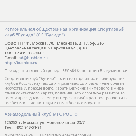
Региональная общественная организация Спортивный
клуб "Бусидо" (СК "Бусидо")
Офис: 111141, Москва, ул. Плеханова, д. 17, оф. 316
Центральная секция: 5 Парковая ул., д.10,
Тел.: +7 495 368-90-63
E-mail:
ad@bushido.ru
http://bushido.ru
Президент и главный тренер - БЕЛЫЙ Константин Владимирович
Спортивный клуб "Бусидо" - один из старейших и лидирующих
клубов России, изучающих и развивающих различные боевые
искусства и, прежде всего, каратэ Кёкусинкай - первого в мире
стиля контактного каратэ, получившего огромное развитие во
всем мире. Однако, спектр интересов клуба распространяется на
все без исключения виды и стили боевых искусств.
Авиамодельный клуб МГС РОСТО
125252, г. Москва, ул. Новопесчаная, 23/7
Тел.: (495) 943-51-91
Директор - БУРЦЕВ Владимир Александрович