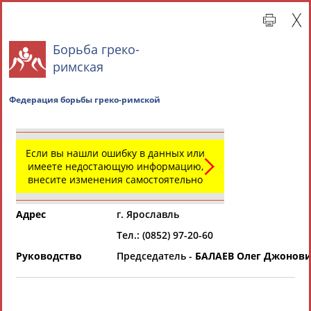
Борьба греко-
римская
Федерация борьбы греко-римской
Если вы нашли ошибку в данных или
имеете недостающую информацию,
внесите изменения самостоятельно
Главная »
Региональные спортивные организации
Адрес
г. Ярославль
СВОДНЫЕ ИНДЕКСЫ
Тел.: (0852) 97-20-60
Руководство
Председатель -
БАЛАЕВ Олег Джонов
ТАБЛО АКТИВНОСТИ