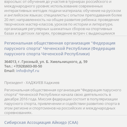
взрослых: от обучения до участия в турнирах российского и
международного уровня; использование современных
интерактивных методик подачи материала; обучение на русском
и английском языках; специалисты с опытом преподавания более
20 лет; направленность на общее развитие ребенка: проведение
творческих мастер-классов, уроков по истории и литературе,
организация регулярных шахматных сборов на спортивных
базах и в детских лагерях, проведение встреч с выдающимися
шахматистами; корпоративное обучение; онлайн обучение в
форме вебинаров и индивидуальных занятий, круглые столы
Региональная общественная организация “Федерация
российских и международных тренеров, организация фестивалей;
парусного спорта” Чеченской Республики (Федерация
онлайн трансляция мероприятий и турниров.
парусного спорта Чеченской Республики)
364013, г. Грозный, ул. Б. Хмельницкого, д. 59
Тел.: +7(928)603-00-50
Email:
info@chyf.ru
Президент - ХАДЖИЕВ Хаджиев
Региональная общественная организация “Федерация парусного
спорта” Чеченской Республики начала свою деятельность в
декабре 2016 года. Миссия федерации состоит в популяризации
парусного спорта, привлечении и содействии развитию спорта в
этом регионе и спортсменов на российских и международных
соревнованиях.
Сибирская Ассоциация Айкидо (САА)