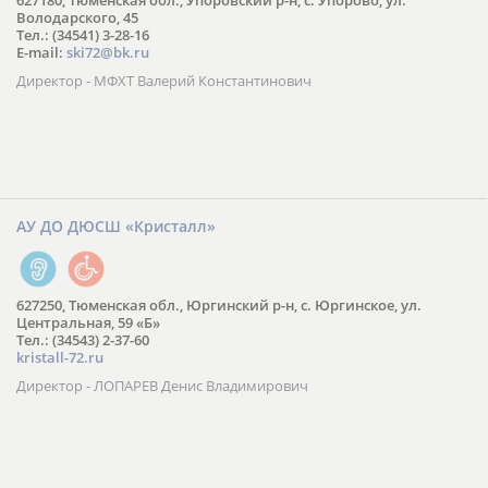
627180, Тюменская обл., Упоровский р-н, с. Упорово, ул.
Володарского, 45
Тел.: (34541) 3-28-16
E-mail:
ski72@bk.ru
Директор - МФХТ Валерий Константинович
АУ ДО ДЮСШ «Кристалл»
627250, Тюменская обл., Юргинский р-н, с. Юргинское, ул.
Центральная, 59 «Б»
Тел.: (34543) 2-37-60
kristall-72.ru
Директор - ЛОПАРЕВ Денис Владимирович