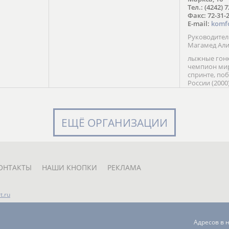
в Солт-
Тел.: (4242) 
сто;
Факс: 72-31-
E-mail:
komf
Руководите
Магамед Ал
лыжные гонк
чемпион мир
спринте, по
России (2000
команды Рос
мастер спор
класса, сер
Универсиады
ЕЩЁ ОРГАНИЗАЦИИ
Кубка России
мастер спор
первенств Ро
юниорской 
России Е. Кр
ОНТАКТЫ
НАШИ КНОПКИ
РЕКЛАМА
t.ru
Адресов в 