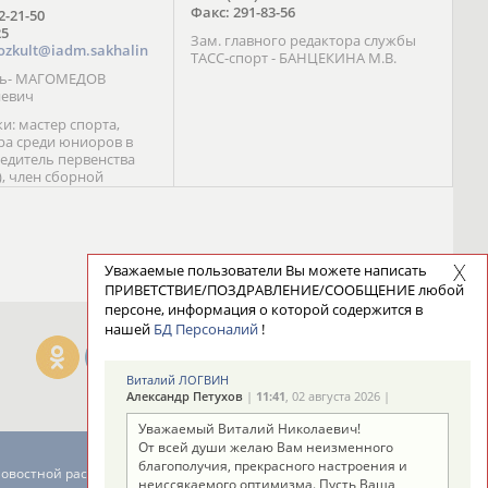
Факс: 291-83-56
72-21-50
25
Зам. главного редактора службы
ozkult@iadm.sakhalin
ТАСС-спорт - БАНЦЕКИНА М.В.
ль- МАГОМЕДОВ
иевич
и: мастер спорта,
а среди юниоров в
бедитель первенства
), член сборной
сии С. Новиков;
та международного
ебряный призер
 (1999), победитель
 (1999) В. Разницын;
Уважаемые пользователи Вы можете написать
та, победитель
ПРИВЕТСТВИЕ/ПОЗДРАВЛЕНИЕ/СООБЩЕНИЕ любой
ссии (1999, 2000), член
персоне, информация о которой содержится в
сборной команды
нашей
БД Персоналий
!
авцова;
Виталий ЛОГВИН
Александр Петухов
|
11:41
, 02 августа 2026 |
Уважаемый Виталий Николаевич!
От всей души желаю Вам неизменного
благополучия, прекрасного настроения и
новостной рассылке: 996
неиссякаемого оптимизма. Пусть Ваша