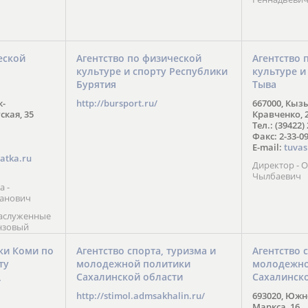
еской
Агентство по физической
Агентство 
культуре и спорту Республики
культуре и
Бурятия
Тыва
к-
http://bursport.ru/
667000, Кыз
ская, 35
Кравченко, 
Тел.: (39422)
Факс: 2-33-0
E-mail:
tuvas
atka.ru
Директор -
Чылбаевич
а -
анович
заслуженные
нзовый
7),
ы (2002) В.
ки Коми по
Агентство спорта, туризма и
Агентство 
 призер
ту
молодежной политики
молодежно
Солт-Лейк-
Сахалинской области
Сахалинск
 мастер
/
 класса О.
http://stimol.admsakhalin.ru/
693020, Южно
а
Маркса, 16