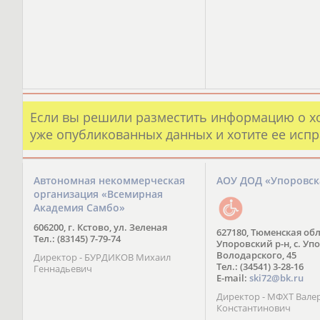
Если вы решили разместить информацию о х
уже опубликованных данных и хотите ее испр
Автономная некоммерческая
АОУ ДОД «Упоровс
организация «Всемирная
Академия Самбо»
606200, г. Кстово, ул. Зеленая
627180, Тюменская обл
Тел.: (83145) 7-79-74
Упоровский р-н, с. Упо
Володарского, 45
Директор - БУРДИКОВ Михаил
Тел.: (34541) 3-28-16
Геннадьевич
E-mail:
ski72@bk.ru
Директор - МФХТ Вале
Константинович