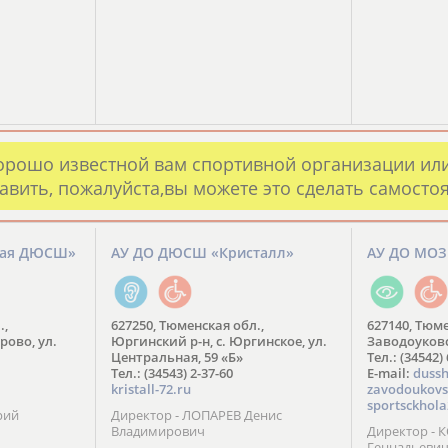
орошо известной вам спортивной организации ил
авить, пожалуйста,вы можете это сделать самосто
кая ДЮСШ»
АУ ДО ДЮСШ «Кристалл»
АУ ДО МО
.,
627250, Тюменская обл.,
627140, Тюме
рово, ул.
Юргинский р-н, с. Юргинское, ул.
Заводоуковск
Центральная, 59 «Б»
Тел.: (34542)
Тел.: (34543) 2-37-60
​E-mail:
dussh
kristall-72.ru
zavodoukovs
sportsckhola
рий
Директор - ЛОПАРЕВ Денис
Владимирович
Директор - 
Геннадьеви