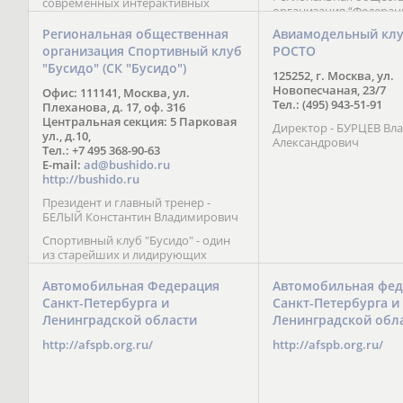
современных интерактивных
организация “Федерац
методик подачи материала;
парусного спорта” Че
обучение на русском и английском
Региональная общественная
Авиамодельный кл
Республики начала св
языках; специалисты с опытом
организация Спортивный клуб
РОСТО
деятельность в декабре
преподавания более 20 лет;
"Бусидо" (СК "Бусидо")
Миссия федерации сос
направленность на общее
125252, г. Москва, ул.
популяризации парусн
развитие ребенка: проведение
Новопесчаная, 23/7
Офис: 111141, Москва, ул.
привлечении и содейс
творческих мастер-классов, уроков
Тел.: (495) 943-51-91
Плеханова, д. 17, оф. 316
развитию спорта в это
по истории и литературе,
Центральная секция: 5 Парковая
спортсменов на россий
Директор - БУРЦЕВ Вл
организация регулярных
ул., д.10,
международных сорев
Александрович
шахматных сборов на спортивных
Тел.: +7 495 368-90-63
базах и в детских лагерях,
E-mail:
ad@bushido.ru
проведение встреч с выдающимися
http://bushido.ru
шахматистами; корпоративное
Президент и главный тренер -
обучение; онлайн обучение в
БЕЛЫЙ Константин Владимирович
форме вебинаров и
индивидуальных занятий, круглые
Спортивный клуб "Бусидо" - один
столы российских и
из старейших и лидирующих
международных тренеров,
клубов России, изучающих и
организация фестивалей; онлайн
развивающих различные боевые
Автомобильная Федерация
Автомобильная фед
трансляция мероприятий и
искусства и, прежде всего, каратэ
Санкт-Петербурга и
Санкт-Петербурга и
турниров.
Кёкусинкай - первого в мире стиля
Ленинградской области
Ленинградской обл
контактного каратэ, получившего
огромное развитие во всем
http://afspb.org.ru/
http://afspb.org.ru/
мире. Однако, спектр интересов
клуба распространяется на все без
исключения виды и стили боевых
искусств.