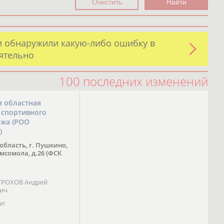
и обнаружили какую-либо ошибку в
оятельно
100 последних изменений
я областная
 спортивного
ожа (РОО
)
область, г. Пушкино,
омсомола, д.26 (ФСК
 ТРОХОВ Андрей
вич
и: