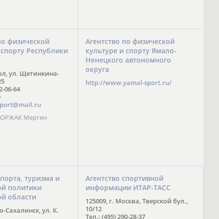
по физической
Агентство по физической
 спорту Республики
культуре и спорту Ямало-
Ненецкого автономного
округа
ыл, ул. Щетинкина-
25
http://www.yamal-sport.ru/
 2-06-64
9
port@mail.ru
 ООРЖАК Мерген
спорта, туризма и
Агентство спортивной
й политики
информации ИТАР-ТАСС
ой области
125009, г. Москва, Тверской бул.,
10/12
-Сахалинск, ул. К.
Тел.: (495) 290-28-37