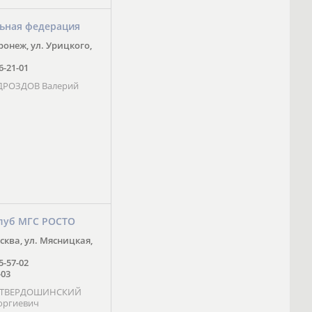
ьная федерация
оронеж, ул. Урицкого,
16-21-01
 ДРОЗДОВ Валерий
луб МГС РОСТО
осква, ул. Мясницкая,
25-57-02
-03
- ТВЕРДОШИНСКИЙ
оргиевич