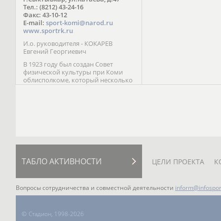
Паралимпийских играх 
Тел.: (8212) 43-24-16
Лейк-Сити (2002) 5-е ме
Факс: 43-10-12
E-mail:
sport-komi@narod.ru
www.sportrk.ru
И.о. руководителя - КОКАРЕВ
Евгений Георгиевич
В 1923 году был создан Совет
физической культуры при Коми
облисполкоме, который несколько
раз реорганизовывался; с 1994 года
существует как Министерство
физической культуры, спорта и
туризма Республики Коми.
ТАБЛО АКТИВНОСТИ
ЦЕЛИ ПРОЕКТА
К
Вопросы сотрудничества и совместной деятельности
inform@infospor
©
Стадион, 1998-2026