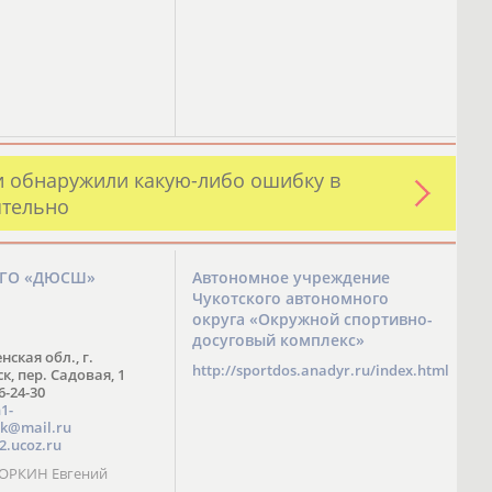
и обнаружили какую-либо ошибку в
ятельно
ЗГО «ДЮСШ»
Автономное учреждение
Чукотского автономного
округа «Окружной спортивно-
досуговый комплекс»
нская обл., г.
http://sportdos.anadyr.ru/index.html
, пер. Садовая, 1
 6-24-30
1-
k@mail.ru
2.ucoz.ru
КОРКИН Евгений
ч