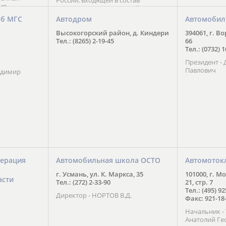
России, входящей в состав
ия
Национального Совета Айкидо
ченской
России, президентом которого
уб МГС
Автодром
Автомобил
ою
является С. В. Киреенко
 2016 года.
Высокогорский район, д. Киндери
394061, г. В
тоит в
Тел.: (8265) 2-19-45
66
ого спорта,
Тел.: (0732) 
твии
Президент -
м регионе и
Павлович
ских и
адимир
нованиях.
ерация
Автомобильная школа ОСТО
Автомоток
г. Усмань, ул. К. Маркса, 35
101000, г. М
асти
Тел.: (272) 2-33-90
21, стр. 7
Тел.: (495) 9
Директор - НОРТОВ В.Д.
Факс: 921-18
Начальник 
Анатолий Ге