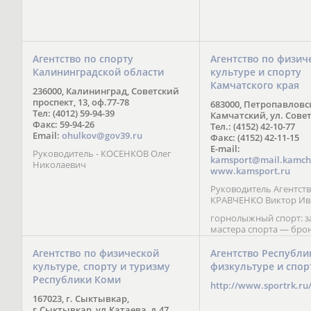
Агентство по спорту
Агентство по физич
Калининградской области
культуре и спорту
Камчатского края
236000, Калининград, Советский
проспект, 13, оф.77-78
683000, Петропавловс
Тел: (4012) 59-94-39
Камчатский, ул. Совет
Факс: 59-94-26
Тел.: (4152) 42-10-77
Email:
ohulkov@gov39.ru
Факс: (4152) 42-11-15
E-mail:
Руководитель - КОСЕНКОВ Олег
kamsport@mail.kamch
Николаевич
www.kamsport.ru
Руководитель Агентств
КРАВЧЕНКО Виктор Ив
горнолыжный спорт: 
мастера спорта — бро
призер Кубка мира (199
обладатель Кубка Европ
Агентство по физической
Агентство Республи
Зеленская; бронзовый
культуре, спорту и туризму
физкультуре и спор
Паралимпийских игр в 
Республики Коми
Сити (2002) А. Мошкин;
http://www.sportrk.ru
спорта международного
167023, г. Сыктывкар,
Мирясова, занявшая н
г.Сыктывкар, ул.Катаева, д.47