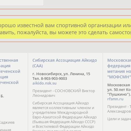
орошо известной вам спортивной организации ил
авить, пожалуйста, вы можете это сделать самост
ственная
Сибирская Ассоциация Айкидо
Московска
рация
(САА)
федерация
Чеченской
метания н
г. Новосибирск, ул. Ленина, 15
ация
"МОФСМН"
Тел. 8-903-903-9003
еченской
aikido.nsk.su
Московская 
ул. 50 лет К
Президент - СОСНОВСКИЙ Виктор
"Пушкино").
Леонидович
 Б.
rfsmn.ru
Сибирская Ассоциация Айкидо
Президент -
является коллективным членом и
Александро
учредителем Международной
Евро-Азиатской Федерации Айкидо
Цели и задач
(бывшая Федерация Айкидо СССР)
Хаджиев
и Всестилевой Федерации Айкидо
венная