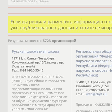
Если вы решили разместить информацию о х
уже опубликованных данных и хотите ее испр
Результаты поиска:
5723 организаций
Русская шахматная школа
Региональная обще
организация “Феде
197183, г. Санкт-Петербург,
парусного спорта” 
Коломяжский пр.15/2 (вход с пр.
Республики (Федер
Испытателей)
Тел.: 8-911-920-55-45
парусного спорта Ч
Республики)
«РУССКАЯ ШАХМАТНАЯ ШКОЛА»
(РШШ) - крупнейшая в России сеть
364013, г. Грозный, ул.
шахматных школ,
Хмельницкого, д. 59
предоставляющая полный цикл
Тел.: +7(928)603-00-50
профессионального шахматного
Email:
info@chyf.ru
образования для детей и взрослых:
от обучения до участия в турнирах
Президент - ХАДЖИЕВ 
российского и международного
уровня; использование
Региональная общест