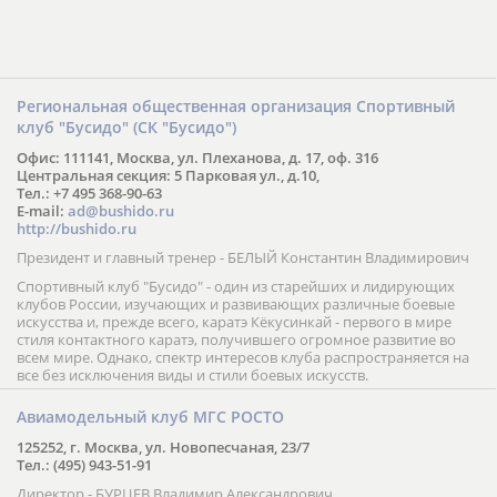
Региональная общественная организация Спортивный
клуб "Бусидо" (СК "Бусидо")
Офис: 111141, Москва, ул. Плеханова, д. 17, оф. 316
Центральная секция: 5 Парковая ул., д.10,
Тел.: +7 495 368-90-63
E-mail:
ad@bushido.ru
http://bushido.ru
Президент и главный тренер - БЕЛЫЙ Константин Владимирович
Спортивный клуб "Бусидо" - один из старейших и лидирующих
клубов России, изучающих и развивающих различные боевые
искусства и, прежде всего, каратэ Кёкусинкай - первого в мире
стиля контактного каратэ, получившего огромное развитие во
всем мире. Однако, спектр интересов клуба распространяется на
все без исключения виды и стили боевых искусств.
Авиамодельный клуб МГС РОСТО
125252, г. Москва, ул. Новопесчаная, 23/7
Тел.: (495) 943-51-91
Директор - БУРЦЕВ Владимир Александрович