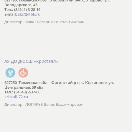
627180, Тюменская обл., Упоровский р-н, с. Упорово, ул.
Володарского, 45
Тел.: (34541) 3-28-16
E-mail:
ski72@bk.ru
Директор - МФХТ Валерий Константинович
АУ ДО ДЮСШ «Кристалл»
627250, Тюменская обл., Юргинский р-н, с. Юргинское, ул.
Центральная, 59 «Б»
Тел.: (34543) 2-37-60
kristall-72.ru
Директор - ЛОПАРЕВ Денис Владимирович