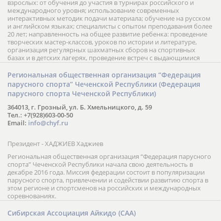
взрослых: от обучения до участия в турнирах российского и
международного уровня; использование современных
интерактивных методик подачи материала; обучение на русском
и английском языках; специалисты с опытом преподавания более
20 лет; направленность на общее развитие ребенка: проведение
творческих мастер-классов, уроков по истории и литературе,
организация регулярных шахматных сборов на спортивных
базах и в детских лагерях, проведение встреч с выдающимися
шахматистами; корпоративное обучение; онлайн обучение в
форме вебинаров и индивидуальных занятий, круглые столы
Региональная общественная организация “Федерация
российских и международных тренеров, организация фестивалей;
парусного спорта” Чеченской Республики (Федерация
онлайн трансляция мероприятий и турниров.
парусного спорта Чеченской Республики)
364013, г. Грозный, ул. Б. Хмельницкого, д. 59
Тел.: +7(928)603-00-50
Email:
info@chyf.ru
Президент - ХАДЖИЕВ Хаджиев
Региональная общественная организация “Федерация парусного
спорта” Чеченской Республики начала свою деятельность в
декабре 2016 года. Миссия федерации состоит в популяризации
парусного спорта, привлечении и содействии развитию спорта в
этом регионе и спортсменов на российских и международных
соревнованиях.
Сибирская Ассоциация Айкидо (САА)