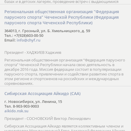
базах и в детских лагерях, проведение встреч с выдающимися
шахматистами; корпоративное обучение; онлайн обучение в
форме вебинаров и индивидуальных занятий, круглые столы
Региональная общественная организация “Федерация
российских и международных тренеров, организация фестивалей;
парусного спорта” Чеченской Республики (Федерация
онлайн трансляция мероприятий и турниров.
парусного спорта Чеченской Республики)
364013, г. Грозный, ул. Б. Хмельницкого, д. 59
Тел.: +7(928)603-00-50
Email:
info@chyf.ru
Президент - ХАДЖИЕВ Хаджиев
Региональная общественная организация “Федерация парусного
спорта” Чеченской Республики начала свою деятельность в
декабре 2016 года. Миссия федерации состоит в популяризации
парусного спорта, привлечении и содействии развитию спорта в
этом регионе и спортсменов на российских и международных
соревнованиях.
Сибирская Ассоциация Айкидо (САА)
г. Новосибирск, ул. Ленина, 15
Тел. 8-903-903-9003
aikido.nsk.su
Президент - СОСНОВСКИЙ Виктор Леонидович
Сибирская Ассоциация Айкидо является коллективным членом и
учредителем Международной Евро-Азиатской Федерации Айкидо