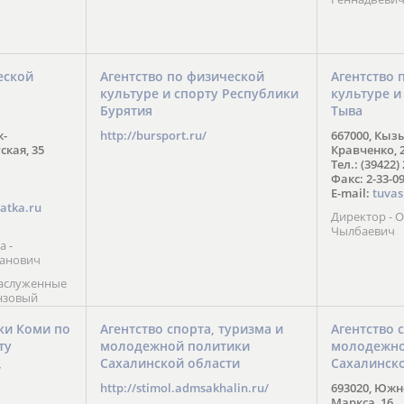
еской
Агентство по физической
Агентство 
культуре и спорту Республики
культуре и
Бурятия
Тыва
к-
http://bursport.ru/
667000, Кыз
ская, 35
Кравченко, 
Тел.: (39422)
Факс: 2-33-0
E-mail:
tuvas
atka.ru
Директор -
Чылбаевич
а -
анович
заслуженные
нзовый
7),
ы (2002) В.
ки Коми по
Агентство спорта, туризма и
Агентство 
 призер
ту
молодежной политики
молодежно
Солт-Лейк-
Сахалинской области
Сахалинск
 мастер
/
 класса О.
http://stimol.admsakhalin.ru/
693020, Южно
а
Маркса, 16