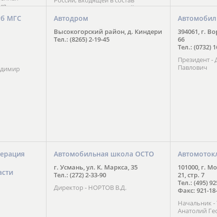
России, входящей в состав
ия
Национального Совета Айкидо
ченской
России, президентом которого
уб МГС
Автодром
Автомобил
ою
является С. В. Киреенко
 2016 года.
Высокогорский район, д. Киндери
394061, г. В
тоит в
Тел.: (8265) 2-19-45
66
ого спорта,
Тел.: (0732) 
твии
Президент -
м регионе и
Павлович
ских и
адимир
нованиях.
ерация
Автомобильная школа ОСТО
Автомоток
г. Усмань, ул. К. Маркса, 35
101000, г. М
асти
Тел.: (272) 2-33-90
21, стр. 7
Тел.: (495) 9
Директор - НОРТОВ В.Д.
Факс: 921-18
Начальник 
Анатолий Ге