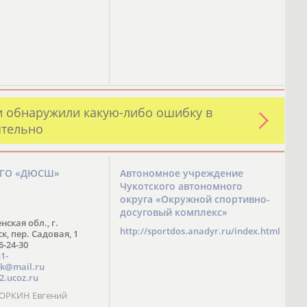
и обнаружили какую-либо ошибку в
ятельно
ЗГО «ДЮСШ»
Автономное учреждение
Чукотского автономного
округа «Окружной спортивно-
досуговый комплекс»
нская обл., г.
http://sportdos.anadyr.ru/index.html
, пер. Садовая, 1
 6-24-30
1-
k@mail.ru
2.ucoz.ru
КОРКИН Евгений
ч