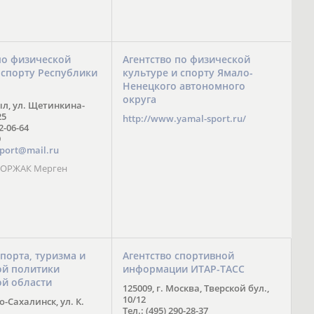
по физической
Агентство по физической
 спорту Республики
культуре и спорту Ямало-
Ненецкого автономного
округа
ыл, ул. Щетинкина-
25
http://www.yamal-sport.ru/
 2-06-64
9
port@mail.ru
 ООРЖАК Мерген
спорта, туризма и
Агентство спортивной
й политики
информации ИТАР-ТАСС
ой области
125009, г. Москва, Тверской бул.,
10/12
-Сахалинск, ул. К.
Тел.: (495) 290-28-37