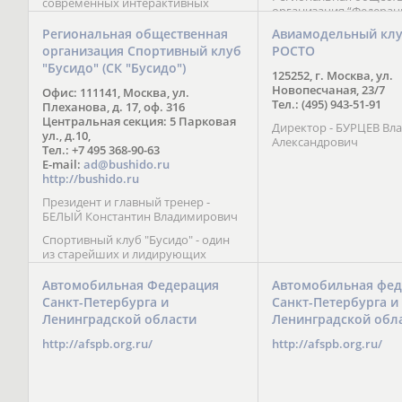
современных интерактивных
организация “Федерац
методик подачи материала;
парусного спорта” Че
обучение на русском и английском
Региональная общественная
Авиамодельный кл
Республики начала св
языках; специалисты с опытом
организация Спортивный клуб
РОСТО
деятельность в декабре
преподавания более 20 лет;
"Бусидо" (СК "Бусидо")
Миссия федерации сос
направленность на общее
125252, г. Москва, ул.
популяризации парусн
развитие ребенка: проведение
Новопесчаная, 23/7
Офис: 111141, Москва, ул.
привлечении и содейс
творческих мастер-классов, уроков
Тел.: (495) 943-51-91
Плеханова, д. 17, оф. 316
развитию спорта в это
по истории и литературе,
Центральная секция: 5 Парковая
спортсменов на россий
Директор - БУРЦЕВ Вл
организация регулярных
ул., д.10,
международных сорев
Александрович
шахматных сборов на спортивных
Тел.: +7 495 368-90-63
базах и в детских лагерях,
E-mail:
ad@bushido.ru
проведение встреч с выдающимися
http://bushido.ru
шахматистами; корпоративное
Президент и главный тренер -
обучение; онлайн обучение в
БЕЛЫЙ Константин Владимирович
форме вебинаров и
индивидуальных занятий, круглые
Спортивный клуб "Бусидо" - один
столы российских и
из старейших и лидирующих
международных тренеров,
клубов России, изучающих и
организация фестивалей; онлайн
развивающих различные боевые
Автомобильная Федерация
Автомобильная фед
трансляция мероприятий и
искусства и, прежде всего, каратэ
Санкт-Петербурга и
Санкт-Петербурга и
турниров.
Кёкусинкай - первого в мире стиля
Ленинградской области
Ленинградской обл
контактного каратэ, получившего
огромное развитие во всем
http://afspb.org.ru/
http://afspb.org.ru/
мире. Однако, спектр интересов
клуба распространяется на все без
исключения виды и стили боевых
искусств.