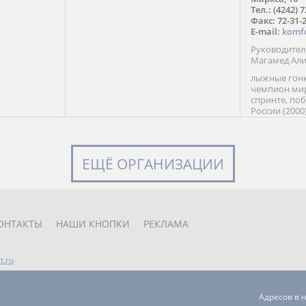
в Солт-
Тел.: (4242) 
сто;
Факс: 72-31-
E-mail:
komf
Руководите
Магамед Ал
лыжные гонк
чемпион мир
спринте, по
России (2000
команды Рос
мастер спор
класса, сер
Универсиады
ЕЩЁ ОРГАНИЗАЦИИ
Кубка России
мастер спор
первенств Ро
юниорской 
России Е. Кр
ОНТАКТЫ
НАШИ КНОПКИ
РЕКЛАМА
t.ru
Адресов в 