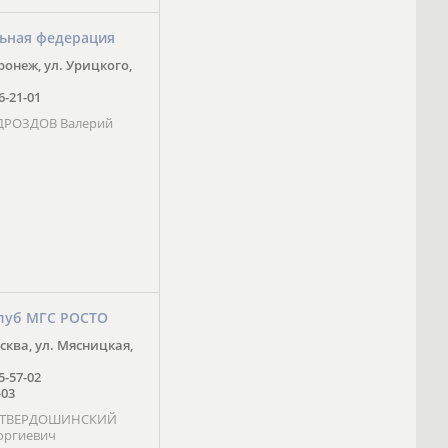
ьная федерация
оронеж, ул. Урицкого,
16-21-01
 ДРОЗДОВ Валерий
луб МГС РОСТО
осква, ул. Мясницкая,
25-57-02
-03
- ТВЕРДОШИНСКИЙ
оргиевич