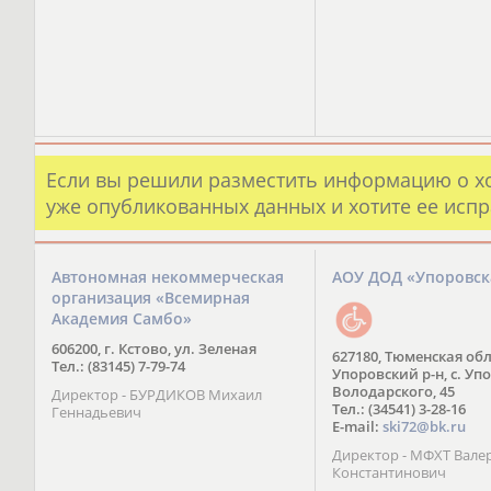
Если вы решили разместить информацию о х
уже опубликованных данных и хотите ее испр
Автономная некоммерческая
АОУ ДОД «Упоровс
организация «Всемирная
Академия Самбо»
606200, г. Кстово, ул. Зеленая
627180, Тюменская обл
Тел.: (83145) 7-79-74
Упоровский р-н, с. Упо
Володарского, 45
Директор - БУРДИКОВ Михаил
Тел.: (34541) 3-28-16
Геннадьевич
E-mail:
ski72@bk.ru
Директор - МФХТ Вале
Константинович