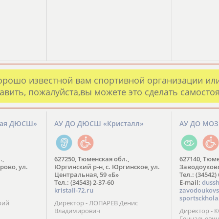
орошо известной вам спортивной организации ил
авить, пожалуйста,вы можете это сделать самосто
кая ДЮСШ»
АУ ДО ДЮСШ «Кристалл»
АУ ДО МО
.,
627250, Тюменская обл.,
627140, Тюме
рово, ул.
Юргинский р-н, с. Юргинское, ул.
Заводоуковск
Центральная, 59 «Б»
Тел.: (34542)
Тел.: (34543) 2-37-60
​E-mail:
dussh
kristall-72.ru
zavodoukovs
sportsckhola
рий
Директор - ЛОПАРЕВ Денис
Владимирович
Директор - 
Геннадьеви