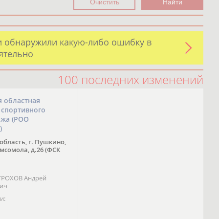
и обнаружили какую-либо ошибку в
оятельно
100 последних изменений
я областная
 спортивного
ожа (РОО
)
область, г. Пушкино,
омсомола, д.26 (ФСК
 ТРОХОВ Андрей
вич
и: