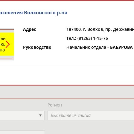
аселения Волховского р-на
Адрес
187400, г. Волхов, пр. Державин
Тел.: (81263) 1-15-75
или
ю,
Руководство
Начальник отдела -
БАБУРОВА
ьно
и
РЕСУРСНАЯ ПЛОЩАДКА
ТАБЛО АК
Регион
Выберите из списка