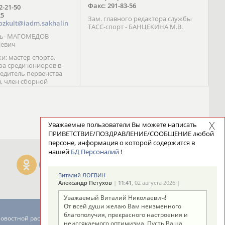
Факс: 291-83-56
72-21-50
25
Зам. главного редактора службы
ozkult@iadm.sakhalin
ТАСС-спорт - БАНЦЕКИНА М.В.
ль- МАГОМЕДОВ
иевич
и: мастер спорта,
а среди юниоров в
бедитель первенства
), член сборной
сии С. Новиков;
та международного
ебряный призер
 (1999), победитель
 (1999) В. Разницын;
Уважаемые пользователи Вы можете написать
та, победитель
ПРИВЕТСТВИЕ/ПОЗДРАВЛЕНИЕ/СООБЩЕНИЕ любой
ссии (1999, 2000), член
персоне, информация о которой содержится в
сборной команды
нашей
БД Персоналий
!
авцова;
Виталий ЛОГВИН
Александр Петухов
|
11:41
, 02 августа 2026 |
Уважаемый Виталий Николаевич!
От всей души желаю Вам неизменного
благополучия, прекрасного настроения и
новостной рассылке: 996
неиссякаемого оптимизма. Пусть Ваша