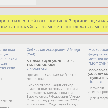
орошо известной вам спортивной организации ил
авить, пожалуйста, вы можете это сделать самост
ственная
Сибирская Ассоциация Айкидо
Московска
рация
(САА)
федерация
Чеченской
метания н
г. Новосибирск, ул. Ленина, 15
ация
"МОФСМН"
Тел. 8-903-903-9003
еченской
aikido.nsk.su
Московская 
ул. 50 лет К
Президент - СОСНОВСКИЙ Виктор
"Пушкино").
Леонидович
 Б.
rfsmn.ru
Сибирская Ассоциация Айкидо
Президент -
является коллективным членом и
Александро
учредителем Международной
Евро-Азиатской Федерации Айкидо
Цели и задач
(бывшая Федерация Айкидо СССР)
Хаджиев
и Всестилевой Федерации Айкидо
венная