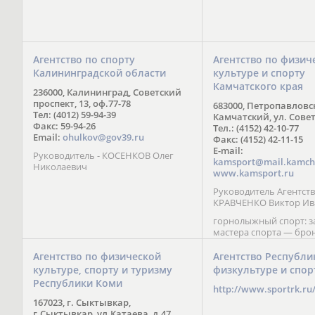
Агентство по спорту
Агентство по физич
Калининградской области
культуре и спорту
Камчатского края
236000, Калининград, Советский
проспект, 13, оф.77-78
683000, Петропавловс
Тел: (4012) 59-94-39
Камчатский, ул. Совет
Факс: 59-94-26
Тел.: (4152) 42-10-77
Email:
ohulkov@gov39.ru
Факс: (4152) 42-11-15
E-mail:
Руководитель - КОСЕНКОВ Олег
kamsport@mail.kamch
Николаевич
www.kamsport.ru
Руководитель Агентств
КРАВЧЕНКО Виктор Ив
горнолыжный спорт: 
мастера спорта — бро
призер Кубка мира (199
обладатель Кубка Европ
Агентство по физической
Агентство Республи
Зеленская; бронзовый
культуре, спорту и туризму
физкультуре и спор
Паралимпийских игр в 
Республики Коми
Сити (2002) А. Мошкин;
http://www.sportrk.ru
спорта международного
167023, г. Сыктывкар,
Мирясова, занявшая н
г.Сыктывкар, ул.Катаева, д.47