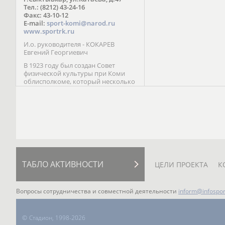
Паралимпийских играх 
Тел.: (8212) 43-24-16
Лейк-Сити (2002) 5-е ме
Факс: 43-10-12
E-mail:
sport-komi@narod.ru
www.sportrk.ru
И.о. руководителя - КОКАРЕВ
Евгений Георгиевич
В 1923 году был создан Совет
физической культуры при Коми
облисполкоме, который несколько
раз реорганизовывался; с 1994 года
существует как Министерство
физической культуры, спорта и
туризма Республики Коми.
ТАБЛО АКТИВНОСТИ
ЦЕЛИ ПРОЕКТА
К
Вопросы сотрудничества и совместной деятельности
inform@infospor
©
Стадион, 1998-2026