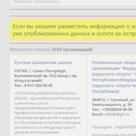
Если вы решили разместить информацию о х
уже опубликованных данных и хотите ее испр
Результаты поиска:
5723 организаций
Русская шахматная школа
Региональная обще
организация “Феде
197183, г. Санкт-Петербург,
парусного спорта” 
Коломяжский пр.15/2 (вход с пр.
Республики (Федер
Испытателей)
Тел.: 8-911-920-55-45
парусного спорта Ч
Республики)
«РУССКАЯ ШАХМАТНАЯ ШКОЛА»
(РШШ) - крупнейшая в России сеть
364013, г. Грозный, ул.
шахматных школ,
Хмельницкого, д. 59
предоставляющая полный цикл
Тел.: +7(928)603-00-50
профессионального шахматного
Email:
info@chyf.ru
образования для детей и взрослых:
от обучения до участия в турнирах
Президент - ХАДЖИЕВ 
российского и международного
уровня; использование
Региональная общест