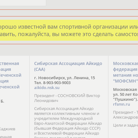
орошо известной вам спортивной организации ил
авить, пожалуйста, вы можете это сделать самост
ственная
Сибирская Ассоциация Айкидо
Московска
рация
(САА)
федерация
Чеченской
метания н
г. Новосибирск, ул. Ленина, 15
ация
"МОФСМН"
Тел. 8-903-903-9003
еченской
aikido.nsk.su
Московская 
ул. 50 лет К
Президент - СОСНОВСКИЙ Виктор
"Пушкино").
Леонидович
 Б.
rfsmn.ru
Сибирская Ассоциация Айкидо
Президент -
является коллективным членом и
Александро
учредителем Международной
Евро-Азиатской Федерации Айкидо
Цели и задач
(бывшая Федерация Айкидо СССР)
Хаджиев
и Всестилевой Федерации Айкидо
венная