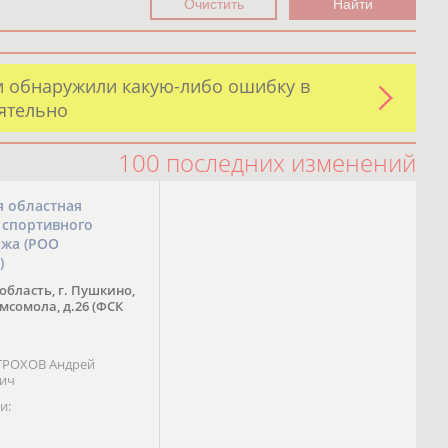
и обнаружили какую-либо ошибку в
оятельно
100 последних изменений
я областная
 спортивного
ожа (РОО
)
область, г. Пушкино,
омсомола, д.26 (ФСК
 ТРОХОВ Андрей
вич
и: