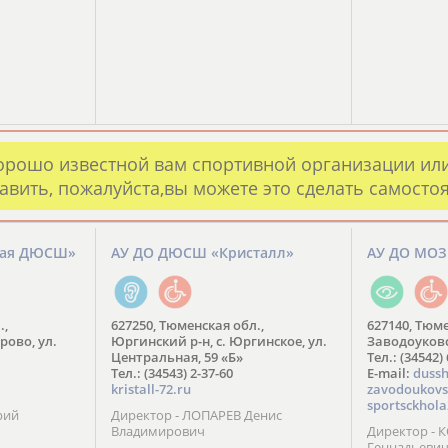
орошо известной вам спортивной организации ил
авить, пожалуйста,вы можете это сделать самосто
кая ДЮСШ»
АУ ДО ДЮСШ «Кристалл»
АУ ДО МО
.,
627250, Тюменская обл.,
627140, Тюме
рово, ул.
Юргинский р-н, с. Юргинское, ул.
Заводоуковск
Центральная, 59 «Б»
Тел.: (34542)
Тел.: (34543) 2-37-60
​E-mail:
dussh
kristall-72.ru
zavodoukovs
sportsckhola
рий
Директор - ЛОПАРЕВ Денис
Владимирович
Директор - 
Геннадьеви