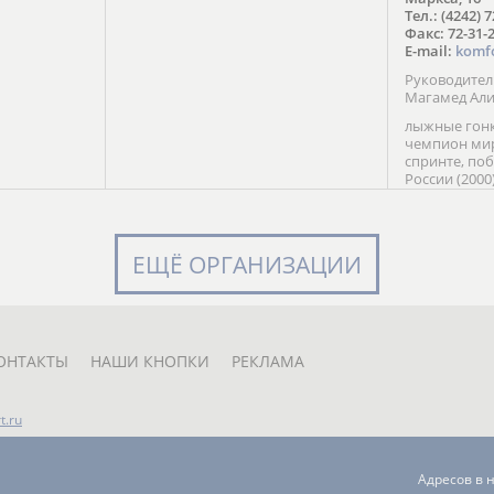
в Солт-
Тел.: (4242) 
сто;
Факс: 72-31-
E-mail:
komf
Руководите
Магамед Ал
лыжные гонк
чемпион мир
спринте, по
России (2000
команды Рос
мастер спор
класса, сер
Универсиады
ЕЩЁ ОРГАНИЗАЦИИ
Кубка России
мастер спор
первенств Ро
юниорской 
России Е. Кр
ОНТАКТЫ
НАШИ КНОПКИ
РЕКЛАМА
t.ru
Адресов в 