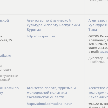
еской
Агентство по физической
Агентство 
культуре и спорту Республики
культуре и
Бурятия
Тыва
к-
http://bursport.ru/
667000, Кыз
ская, 35
Кравченко, 
Тел.: (39422)
Факс: 2-33-0
E-mail:
tuvas
atka.ru
Директор -
Чылбаевич
а -
анович
заслуженные
нзовый
7),
ы (2002) В.
ки Коми по
Агентство спорта, туризма и
Агентство 
 призер
ту
молодежной политики
молодежно
Солт-Лейк-
Сахалинской области
Сахалинск
 мастер
/
 класса О.
http://stimol.admsakhalin.ru/
693020, Южно
а
Маркса, 16