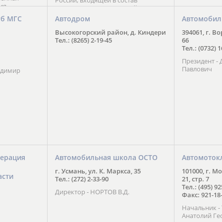
России, входящей в состав
ия
Национального Совета Айкидо
ченской
России, президентом которого
уб МГС
Автодром
Автомобил
ою
является С. В. Киреенко
 2016 года.
Высокогорский район, д. Киндери
394061, г. В
тоит в
Тел.: (8265) 2-19-45
66
ого спорта,
Тел.: (0732) 
твии
Президент -
м регионе и
Павлович
ских и
адимир
нованиях.
ерация
Автомобильная школа ОСТО
Автомоток
г. Усмань, ул. К. Маркса, 35
101000, г. М
асти
Тел.: (272) 2-33-90
21, стр. 7
Тел.: (495) 9
Директор - НОРТОВ В.Д.
Факс: 921-18
Начальник 
Анатолий Ге