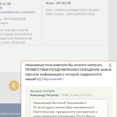
Факс: 291-83-56
72-21-50
25
Зам. главного редактора службы
ozkult@iadm.sakhalin
ТАСС-спорт - БАНЦЕКИНА М.В.
ль- МАГОМЕДОВ
иевич
и: мастер спорта,
а среди юниоров в
бедитель первенства
), член сборной
сии С. Новиков;
та международного
ебряный призер
 (1999), победитель
 (1999) В. Разницын;
Уважаемые пользователи Вы можете написать
та, победитель
ПРИВЕТСТВИЕ/ПОЗДРАВЛЕНИЕ/СООБЩЕНИЕ любой
ссии (1999, 2000), член
персоне, информация о которой содержится в
сборной команды
нашей
БД Персоналий
!
авцова;
Виталий ЛОГВИН
Александр Петухов
|
11:41
, 02 августа 2026 |
Уважаемый Виталий Николаевич!
От всей души желаю Вам неизменного
благополучия, прекрасного настроения и
новостной рассылке: 996
неиссякаемого оптимизма. Пусть Ваша