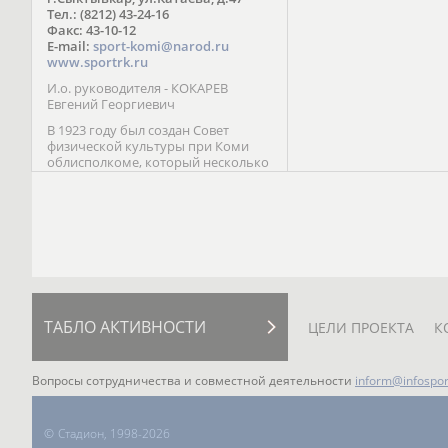
Паралимпийских играх 
Тел.: (8212) 43-24-16
Лейк-Сити (2002) 5-е ме
Факс: 43-10-12
E-mail:
sport-komi@narod.ru
www.sportrk.ru
И.о. руководителя - КОКАРЕВ
Евгений Георгиевич
В 1923 году был создан Совет
физической культуры при Коми
облисполкоме, который несколько
раз реорганизовывался; с 1994 года
существует как Министерство
физической культуры, спорта и
туризма Республики Коми.
ТАБЛО АКТИВНОСТИ
ЦЕЛИ ПРОЕКТА
К
Вопросы сотрудничества и совместной деятельности
inform@infospor
©
Стадион, 1998-2026