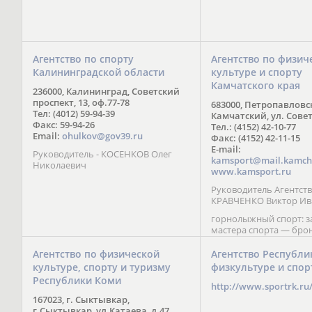
Агентство по спорту
Агентство по физич
Калининградской области
культуре и спорту
Камчатского края
236000, Калининград, Советский
проспект, 13, оф.77-78
683000, Петропавловс
Тел: (4012) 59-94-39
Камчатский, ул. Совет
Факс: 59-94-26
Тел.: (4152) 42-10-77
Email:
ohulkov@gov39.ru
Факс: (4152) 42-11-15
E-mail:
Руководитель - КОСЕНКОВ Олег
kamsport@mail.kamch
Николаевич
www.kamsport.ru
Руководитель Агентств
КРАВЧЕНКО Виктор Ив
горнолыжный спорт: 
мастера спорта — бро
призер Кубка мира (199
обладатель Кубка Европ
Агентство по физической
Агентство Республи
Зеленская; бронзовый
культуре, спорту и туризму
физкультуре и спор
Паралимпийских игр в 
Республики Коми
Сити (2002) А. Мошкин;
http://www.sportrk.ru
спорта международного
167023, г. Сыктывкар,
Мирясова, занявшая н
г.Сыктывкар, ул.Катаева, д.47