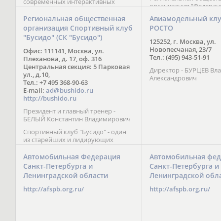
современных интерактивных
организация “Федерац
методик подачи материала;
парусного спорта” Че
обучение на русском и английском
Региональная общественная
Авиамодельный кл
Республики начала св
языках; специалисты с опытом
организация Спортивный клуб
РОСТО
деятельность в декабре
преподавания более 20 лет;
"Бусидо" (СК "Бусидо")
Миссия федерации сос
направленность на общее
125252, г. Москва, ул.
популяризации парусн
развитие ребенка: проведение
Новопесчаная, 23/7
Офис: 111141, Москва, ул.
привлечении и содейс
творческих мастер-классов, уроков
Тел.: (495) 943-51-91
Плеханова, д. 17, оф. 316
развитию спорта в это
по истории и литературе,
Центральная секция: 5 Парковая
спортсменов на россий
Директор - БУРЦЕВ Вл
организация регулярных
ул., д.10,
международных сорев
Александрович
шахматных сборов на спортивных
Тел.: +7 495 368-90-63
базах и в детских лагерях,
E-mail:
ad@bushido.ru
проведение встреч с выдающимися
http://bushido.ru
шахматистами; корпоративное
Президент и главный тренер -
обучение; онлайн обучение в
БЕЛЫЙ Константин Владимирович
форме вебинаров и
индивидуальных занятий, круглые
Спортивный клуб "Бусидо" - один
столы российских и
из старейших и лидирующих
международных тренеров,
клубов России, изучающих и
организация фестивалей; онлайн
развивающих различные боевые
Автомобильная Федерация
Автомобильная фед
трансляция мероприятий и
искусства и, прежде всего, каратэ
Санкт-Петербурга и
Санкт-Петербурга и
турниров.
Кёкусинкай - первого в мире стиля
Ленинградской области
Ленинградской обл
контактного каратэ, получившего
огромное развитие во всем
http://afspb.org.ru/
http://afspb.org.ru/
мире. Однако, спектр интересов
клуба распространяется на все без
исключения виды и стили боевых
искусств.