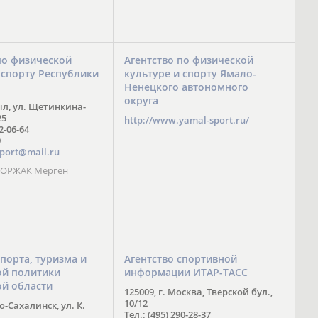
по физической
Агентство по физической
 спорту Республики
культуре и спорту Ямало-
Ненецкого автономного
округа
ыл, ул. Щетинкина-
25
http://www.yamal-sport.ru/
 2-06-64
9
port@mail.ru
 ООРЖАК Мерген
спорта, туризма и
Агентство спортивной
й политики
информации ИТАР-ТАСС
ой области
125009, г. Москва, Тверской бул.,
10/12
-Сахалинск, ул. К.
Тел.: (495) 290-28-37