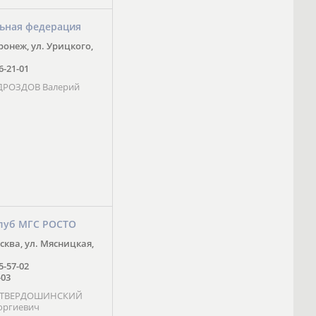
ьная федерация
оронеж, ул. Урицкого,
16-21-01
 ДРОЗДОВ Валерий
луб МГС РОСТО
осква, ул. Мясницкая,
25-57-02
-03
- ТВЕРДОШИНСКИЙ
оргиевич