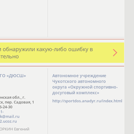
и обнаружили какую-либо ошибку в
ятельно
ЗГО «ДЮСШ»
Автономное учреждение
Чукотского автономного
округа «Окружной спортивно-
досуговый комплекс»
нская обл., г.
http://sportdos.anadyr.ru/index.html
, пер. Садовая, 1
 6-24-30
1-
k@mail.ru
2.ucoz.ru
КОРКИН Евгений
ч