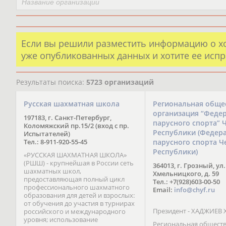
Если вы решили разместить информацию о х
уже опубликованных данных и хотите ее испр
Результаты поиска:
5723 организаций
Русская шахматная школа
Региональная обще
организация “Феде
197183, г. Санкт-Петербург,
парусного спорта” 
Коломяжский пр.15/2 (вход с пр.
Республики (Федер
Испытателей)
Тел.: 8-911-920-55-45
парусного спорта Ч
Республики)
«РУССКАЯ ШАХМАТНАЯ ШКОЛА»
(РШШ) - крупнейшая в России сеть
364013, г. Грозный, ул.
шахматных школ,
Хмельницкого, д. 59
предоставляющая полный цикл
Тел.: +7(928)603-00-50
профессионального шахматного
Email:
info@chyf.ru
образования для детей и взрослых:
от обучения до участия в турнирах
Президент - ХАДЖИЕВ 
российского и международного
уровня; использование
Региональная общест