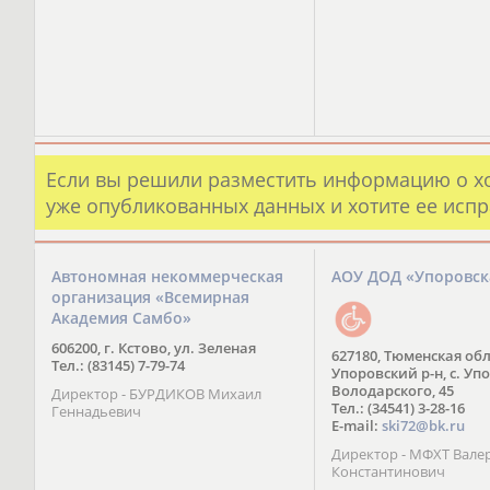
Если вы решили разместить информацию о х
уже опубликованных данных и хотите ее испр
Автономная некоммерческая
АОУ ДОД «Упоровс
организация «Всемирная
Академия Самбо»
606200, г. Кстово, ул. Зеленая
627180, Тюменская обл
Тел.: (83145) 7-79-74
Упоровский р-н, с. Упо
Володарского, 45
Директор - БУРДИКОВ Михаил
Тел.: (34541) 3-28-16
Геннадьевич
E-mail:
ski72@bk.ru
Директор - МФХТ Вале
Константинович