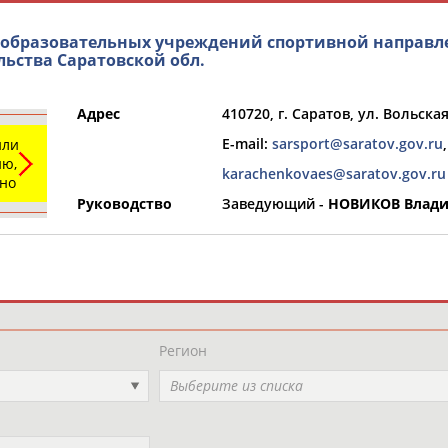
 образовательных учреждений спортивной направл
льства Саратовской обл.
Адрес
410720, г. Саратов, ул. Вольская
E-mail:
sarsport@saratov.gov.ru
,
или
ю,
karachenkovaes@saratov.gov.ru
ьно
Руководство
Заведующий -
НОВИКОВ Влади
и
РЕСУРСНАЯ ПЛОЩАДКА
ТАБЛО АК
Регион
Выберите из списка