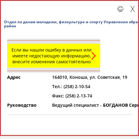
Отдел по делам молодежи, физкультуре и спорт
район
Если вы нашли ошибку в данных или
имеете недостающую информацию,
внесите изменения самостоятельно
Адрес
164010, Коноша, ул. Советская, 19
Главная »
Региональные спортивные организации
Тел.: (258) 2-10-54
Факс: (258) 2-13-74
СВОДНЫЕ ИНДЕКСЫ
Руководство
Ведущий специалист -
БОГДАНОВ Серг
ТАБЛО АКТИВНОСТИ