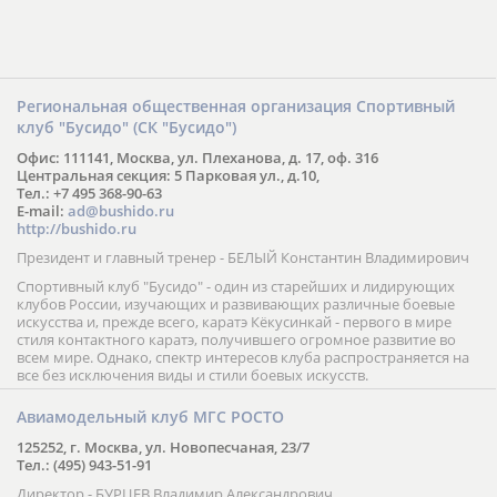
Региональная общественная организация Спортивный
клуб "Бусидо" (СК "Бусидо")
Офис: 111141, Москва, ул. Плеханова, д. 17, оф. 316
Центральная секция: 5 Парковая ул., д.10,
Тел.: +7 495 368-90-63
E-mail:
ad@bushido.ru
http://bushido.ru
Президент и главный тренер - БЕЛЫЙ Константин Владимирович
Спортивный клуб "Бусидо" - один из старейших и лидирующих
клубов России, изучающих и развивающих различные боевые
искусства и, прежде всего, каратэ Кёкусинкай - первого в мире
стиля контактного каратэ, получившего огромное развитие во
всем мире. Однако, спектр интересов клуба распространяется на
все без исключения виды и стили боевых искусств.
Авиамодельный клуб МГС РОСТО
125252, г. Москва, ул. Новопесчаная, 23/7
Тел.: (495) 943-51-91
Директор - БУРЦЕВ Владимир Александрович