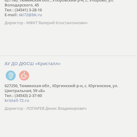
627180, Тюменская обл., Упоровский р-н, с. Упорово, ул.
Володарского, 45
Тел.: (34541) 3-28-16
E-mail:
ski72@bk.ru
Директор - МФХТ Валерий Константинович
АУ ДО ДЮСШ «Кристалл»
627250, Тюменская обл., Юргинский р-н, с. Юргинское, ул.
Центральная, 59 «Б»
Тел.: (34543) 2-37-60
kristall-72.ru
Директор - ЛОПАРЕВ Денис Владимирович