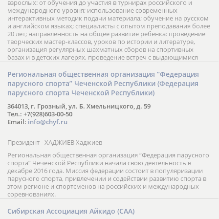
взрослых: от обучения до участия в турнирах российского и
международного уровня; использование современных
интерактивных методик подачи материала; обучение на русском
и английском языках; специалисты с опытом преподавания более
20 лет; направленность на общее развитие ребенка: проведение
творческих мастер-классов, уроков по истории и литературе,
организация регулярных шахматных сборов на спортивных
базах и в детских лагерях, проведение встреч с выдающимися
шахматистами; корпоративное обучение; онлайн обучение в
форме вебинаров и индивидуальных занятий, круглые столы
Региональная общественная организация “Федерация
российских и международных тренеров, организация фестивалей;
парусного спорта” Чеченской Республики (Федерация
онлайн трансляция мероприятий и турниров.
парусного спорта Чеченской Республики)
364013, г. Грозный, ул. Б. Хмельницкого, д. 59
Тел.: +7(928)603-00-50
Email:
info@chyf.ru
Президент - ХАДЖИЕВ Хаджиев
Региональная общественная организация “Федерация парусного
спорта” Чеченской Республики начала свою деятельность в
декабре 2016 года. Миссия федерации состоит в популяризации
парусного спорта, привлечении и содействии развитию спорта в
этом регионе и спортсменов на российских и международных
соревнованиях.
Сибирская Ассоциация Айкидо (САА)