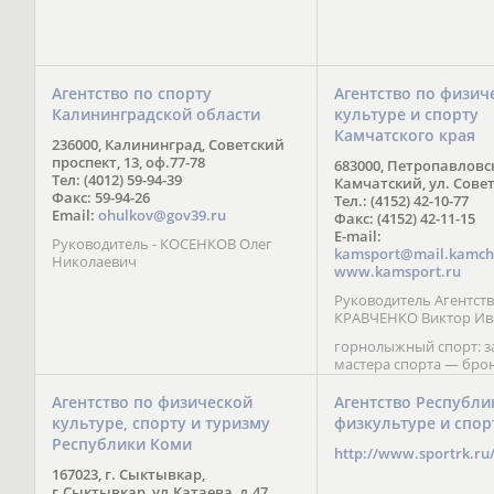
Агентство по спорту
Агентство по физич
Калининградской области
культуре и спорту
Камчатского края
236000, Калининград, Советский
проспект, 13, оф.77-78
683000, Петропавловс
Тел: (4012) 59-94-39
Камчатский, ул. Совет
Факс: 59-94-26
Тел.: (4152) 42-10-77
Email:
ohulkov@gov39.ru
Факс: (4152) 42-11-15
E-mail:
Руководитель - КОСЕНКОВ Олег
kamsport@mail.kamch
Николаевич
www.kamsport.ru
Руководитель Агентств
КРАВЧЕНКО Виктор Ив
горнолыжный спорт: 
мастера спорта — бро
призер Кубка мира (199
обладатель Кубка Европ
Агентство по физической
Агентство Республи
Зеленская; бронзовый
культуре, спорту и туризму
физкультуре и спор
Паралимпийских игр в 
Республики Коми
Сити (2002) А. Мошкин;
http://www.sportrk.ru
спорта международного
167023, г. Сыктывкар,
Мирясова, занявшая н
г.Сыктывкар, ул.Катаева, д.47