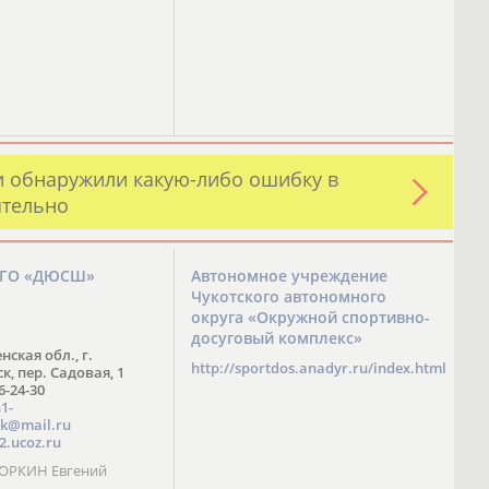
и обнаружили какую-либо ошибку в
ятельно
ЗГО «ДЮСШ»
Автономное учреждение
Чукотского автономного
округа «Окружной спортивно-
досуговый комплекс»
нская обл., г.
http://sportdos.anadyr.ru/index.html
, пер. Садовая, 1
 6-24-30
1-
k@mail.ru
2.ucoz.ru
КОРКИН Евгений
ч