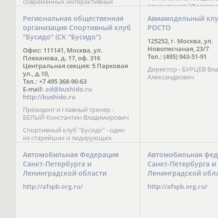
современных интерактивных
организация “Федерац
методик подачи материала;
парусного спорта” Че
обучение на русском и английском
Региональная общественная
Авиамодельный кл
Республики начала св
языках; специалисты с опытом
организация Спортивный клуб
РОСТО
деятельность в декабре
преподавания более 20 лет;
"Бусидо" (СК "Бусидо")
Миссия федерации сос
направленность на общее
125252, г. Москва, ул.
популяризации парусн
развитие ребенка: проведение
Новопесчаная, 23/7
Офис: 111141, Москва, ул.
привлечении и содейс
творческих мастер-классов, уроков
Тел.: (495) 943-51-91
Плеханова, д. 17, оф. 316
развитию спорта в это
по истории и литературе,
Центральная секция: 5 Парковая
спортсменов на россий
Директор - БУРЦЕВ Вл
организация регулярных
ул., д.10,
международных сорев
Александрович
шахматных сборов на спортивных
Тел.: +7 495 368-90-63
базах и в детских лагерях,
E-mail:
ad@bushido.ru
проведение встреч с выдающимися
http://bushido.ru
шахматистами; корпоративное
Президент и главный тренер -
обучение; онлайн обучение в
БЕЛЫЙ Константин Владимирович
форме вебинаров и
индивидуальных занятий, круглые
Спортивный клуб "Бусидо" - один
столы российских и
из старейших и лидирующих
международных тренеров,
клубов России, изучающих и
организация фестивалей; онлайн
развивающих различные боевые
Автомобильная Федерация
Автомобильная фед
трансляция мероприятий и
искусства и, прежде всего, каратэ
Санкт-Петербурга и
Санкт-Петербурга и
турниров.
Кёкусинкай - первого в мире стиля
Ленинградской области
Ленинградской обл
контактного каратэ, получившего
огромное развитие во всем
http://afspb.org.ru/
http://afspb.org.ru/
мире. Однако, спектр интересов
клуба распространяется на все без
исключения виды и стили боевых
искусств.