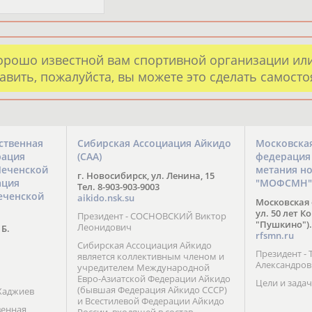
орошо известной вам спортивной организации ил
авить, пожалуйста, вы можете это сделать самост
ственная
Сибирская Ассоциация Айкидо
Московска
рация
(САА)
федерация
Чеченской
метания н
г. Новосибирск, ул. Ленина, 15
ация
"МОФСМН"
Тел. 8-903-903-9003
еченской
aikido.nsk.su
Московская 
ул. 50 лет К
Президент - СОСНОВСКИЙ Виктор
"Пушкино").
Леонидович
 Б.
rfsmn.ru
Сибирская Ассоциация Айкидо
Президент -
является коллективным членом и
Александро
учредителем Международной
Евро-Азиатской Федерации Айкидо
Цели и задач
(бывшая Федерация Айкидо СССР)
Хаджиев
и Всестилевой Федерации Айкидо
венная