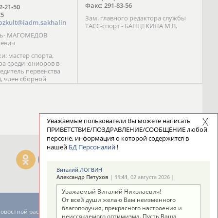
Факс: 291-83-56
72-21-50
25
Зам. главного редактора службы
ozkult@iadm.sakhalin
ТАСС-спорт - БАНЦЕКИНА М.В.
ль- МАГОМЕДОВ
иевич
и: мастер спорта,
а среди юниоров в
бедитель первенства
), член сборной
сии С. Новиков;
та международного
ебряный призер
 (1999), победитель
 (1999) В. Разницын;
Уважаемые пользователи Вы можете написать
та, победитель
ПРИВЕТСТВИЕ/ПОЗДРАВЛЕНИЕ/СООБЩЕНИЕ любой
ссии (1999, 2000), член
персоне, информация о которой содержится в
сборной команды
нашей
БД Персоналий
!
авцова;
Виталий ЛОГВИН
Александр Петухов
|
11:41
, 02 августа 2026 |
Уважаемый Виталий Николаевич!
От всей души желаю Вам неизменного
благополучия, прекрасного настроения и
новостной рассылке: 996
неиссякаемого оптимизма. Пусть Ваша