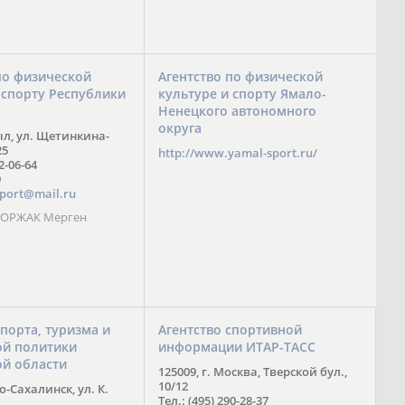
по физической
Агентство по физической
 спорту Республики
культуре и спорту Ямало-
Ненецкого автономного
округа
ыл, ул. Щетинкина-
25
http://www.yamal-sport.ru/
 2-06-64
9
port@mail.ru
 ООРЖАК Мерген
спорта, туризма и
Агентство спортивной
й политики
информации ИТАР-ТАСС
ой области
125009, г. Москва, Тверской бул.,
10/12
-Сахалинск, ул. К.
Тел.: (495) 290-28-37