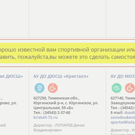
орошо известной вам спортивной организации ил
авить, пожалуйста,вы можете это сделать самосто
кая ДЮСШ»
АУ ДО ДЮСШ «Кристалл»
АУ ДО МО
.,
627250, Тюменская обл.,
627140, Тюме
рово, ул.
Юргинский р-н, с. Юргинское, ул.
Заводоуковск
Центральная, 59 «Б»
Тел.: (34542)
Тел.: (34543) 2-37-60
​E-mail:
dussh
kristall-72.ru
zavodoukovs
sportsckhola
рий
Директор - ЛОПАРЕВ Денис
Владимирович
Директор - 
Геннадьеви