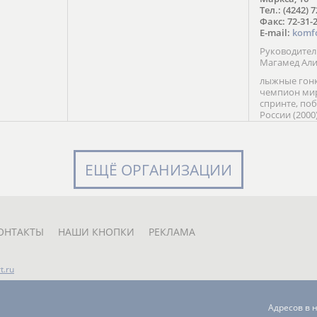
в Солт-
Тел.: (4242) 
сто;
Факс: 72-31-
E-mail:
komf
Руководите
Магамед Ал
лыжные гонк
чемпион мир
спринте, по
России (2000
команды Рос
мастер спор
класса, сер
Универсиады
ЕЩЁ ОРГАНИЗАЦИИ
Кубка России
мастер спор
первенств Ро
юниорской 
России Е. Кр
ОНТАКТЫ
НАШИ КНОПКИ
РЕКЛАМА
t.ru
Адресов в 