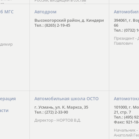
России, входящей в состав
ия
Национального Совета Айкидо
ченской
России, президентом которого
уб МГС
Автодром
Автомобил
ою
является С. В. Киреенко
 2016 года.
Высокогорский район, д. Киндери
394061, г. В
тоит в
Тел.: (8265) 2-19-45
66
ого спорта,
Тел.: (0732) 
твии
Президент -
м регионе и
Павлович
ских и
адимир
нованиях.
ерация
Автомобильная школа ОСТО
Автомоток
г. Усмань, ул. К. Маркса, 35
101000, г. М
асти
Тел.: (272) 2-33-90
21, стр. 7
Тел.: (495) 9
Директор - НОРТОВ В.Д.
Факс: 921-18
Начальник 
Анатолий Ге