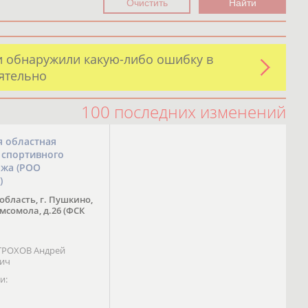
и обнаружили какую-либо ошибку в
оятельно
100 последних изменений
я областная
 спортивного
ожа (РОО
)
область, г. Пушкино,
омсомола, д.26 (ФСК
 ТРОХОВ Андрей
вич
и: