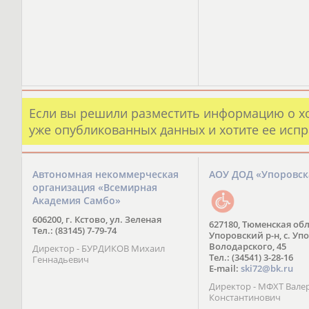
Если вы решили разместить информацию о х
уже опубликованных данных и хотите ее испр
Автономная некоммерческая
АОУ ДОД «Упоровс
организация «Всемирная
Академия Самбо»
606200, г. Кстово, ул. Зеленая
627180, Тюменская обл
Тел.: (83145) 7-79-74
Упоровский р-н, с. Упо
Володарского, 45
Директор - БУРДИКОВ Михаил
Тел.: (34541) 3-28-16
Геннадьевич
E-mail:
ski72@bk.ru
Директор - МФХТ Вале
Константинович