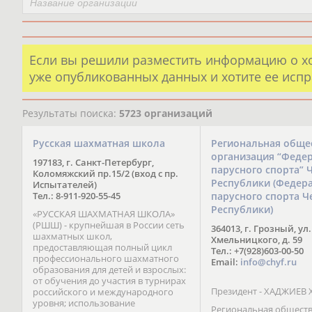
Если вы решили разместить информацию о х
уже опубликованных данных и хотите ее испр
Результаты поиска:
5723 организаций
Русская шахматная школа
Региональная обще
организация “Феде
197183, г. Санкт-Петербург,
парусного спорта” 
Коломяжский пр.15/2 (вход с пр.
Республики (Федер
Испытателей)
Тел.: 8-911-920-55-45
парусного спорта Ч
Республики)
«РУССКАЯ ШАХМАТНАЯ ШКОЛА»
(РШШ) - крупнейшая в России сеть
364013, г. Грозный, ул.
шахматных школ,
Хмельницкого, д. 59
предоставляющая полный цикл
Тел.: +7(928)603-00-50
профессионального шахматного
Email:
info@chyf.ru
образования для детей и взрослых:
от обучения до участия в турнирах
Президент - ХАДЖИЕВ 
российского и международного
уровня; использование
Региональная общест