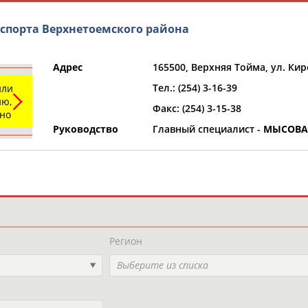
спорта Верхнетоемского района
Адрес
165500, Верхняя Тойма, ул. Кир
Тел.: (254) 3-16-39
или
ю,
Факс: (254) 3-15-38
ьно
Руководство
Главный специалист -
МЫСОВА 
и
РЕСУРСНАЯ ПЛОЩАДКА
ТАБЛО АК
Регион
Выберите из списка