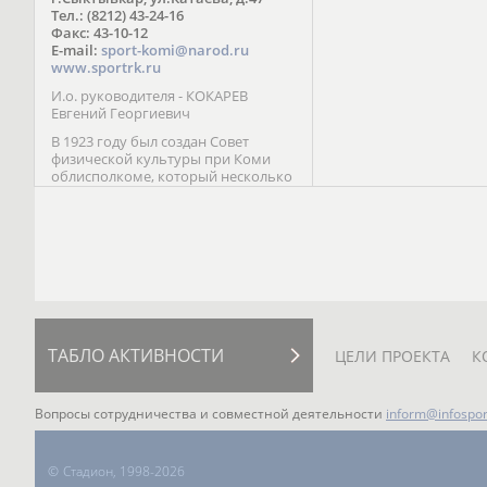
Паралимпийских играх 
Тел.: (8212) 43-24-16
Лейк-Сити (2002) 5-е ме
Факс: 43-10-12
E-mail:
sport-komi@narod.ru
www.sportrk.ru
И.о. руководителя - КОКАРЕВ
Евгений Георгиевич
В 1923 году был создан Совет
физической культуры при Коми
облисполкоме, который несколько
раз реорганизовывался; с 1994 года
существует как Министерство
физической культуры, спорта и
туризма Республики Коми.
ТАБЛО АКТИВНОСТИ
ЦЕЛИ ПРОЕКТА
К
Вопросы сотрудничества и совместной деятельности
inform@infospor
©
Стадион, 1998-2026