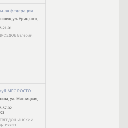
ьная федерация
оронеж, ул. Урицкого,
16-21-01
 ДРОЗДОВ Валерий
луб МГС РОСТО
осква, ул. Мясницкая,
25-57-02
-03
- ТВЕРДОШИНСКИЙ
оргиевич