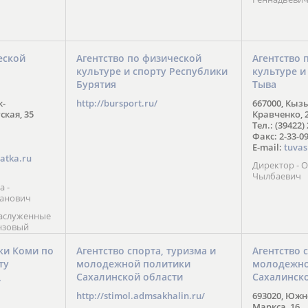
еской
Агентство по физической
Агентство 
культуре и спорту Республики
культуре и
Бурятия
Тыва
к-
http://bursport.ru/
667000, Кыз
ская, 35
Кравченко, 
Тел.: (39422)
Факс: 2-33-0
E-mail:
tuvas
atka.ru
Директор -
Чылбаевич
а -
анович
заслуженные
нзовый
7),
ы (2002) В.
ки Коми по
Агентство спорта, туризма и
Агентство 
 призер
ту
молодежной политики
молодежно
Солт-Лейк-
Сахалинской области
Сахалинск
 мастер
/
 класса О.
http://stimol.admsakhalin.ru/
693020, Южно
а
Маркса, 16