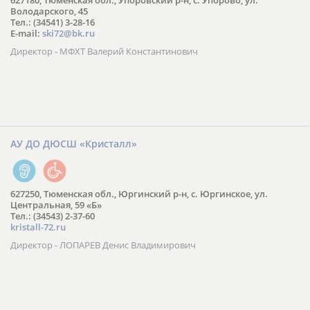
627180, Тюменская обл., Упоровский р-н, с. Упорово, ул.
Володарского, 45
Тел.: (34541) 3-28-16
E-mail:
ski72@bk.ru
Директор - МФХТ Валерий Константинович
АУ ДО ДЮСШ «Кристалл»
627250, Тюменская обл., Юргинский р-н, с. Юргинское, ул.
Центральная, 59 «Б»
Тел.: (34543) 2-37-60
kristall-72.ru
Директор - ЛОПАРЕВ Денис Владимирович