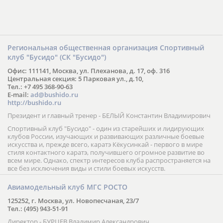
Региональная общественная организация Спортивный
клуб "Бусидо" (СК "Бусидо")
Офис: 111141, Москва, ул. Плеханова, д. 17, оф. 316
Центральная секция: 5 Парковая ул., д.10,
Тел.: +7 495 368-90-63
E-mail:
ad@bushido.ru
http://bushido.ru
Президент и главный тренер - БЕЛЫЙ Константин Владимирович
Спортивный клуб "Бусидо" - один из старейших и лидирующих
клубов России, изучающих и развивающих различные боевые
искусства и, прежде всего, каратэ Кёкусинкай - первого в мире
стиля контактного каратэ, получившего огромное развитие во
всем мире. Однако, спектр интересов клуба распространяется на
все без исключения виды и стили боевых искусств.
Авиамодельный клуб МГС РОСТО
125252, г. Москва, ул. Новопесчаная, 23/7
Тел.: (495) 943-51-91
Директор - БУРЦЕВ Владимир Александрович