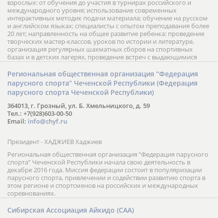
взрослых: от обучения до участия в турнирах российского и
международного уровня; использование современных
интерактивных методик подачи материала; обучение на русском
и английском языках; специалисты с опытом преподавания более
20 лет; направленность на общее развитие ребенка: проведение
творческих мастер-классов, уроков по истории и литературе,
организация регулярных шахматных сборов на спортивных
базах и в детских лагерях, проведение встреч с выдающимися
шахматистами; корпоративное обучение; онлайн обучение в
форме вебинаров и индивидуальных занятий, круглые столы
Региональная общественная организация “Федерация
российских и международных тренеров, организация фестивалей;
парусного спорта” Чеченской Республики (Федерация
онлайн трансляция мероприятий и турниров.
парусного спорта Чеченской Республики)
364013, г. Грозный, ул. Б. Хмельницкого, д. 59
Тел.: +7(928)603-00-50
Email:
info@chyf.ru
Президент - ХАДЖИЕВ Хаджиев
Региональная общественная организация “Федерация парусного
спорта” Чеченской Республики начала свою деятельность в
декабре 2016 года. Миссия федерации состоит в популяризации
парусного спорта, привлечении и содействии развитию спорта в
этом регионе и спортсменов на российских и международных
соревнованиях.
Сибирская Ассоциация Айкидо (САА)