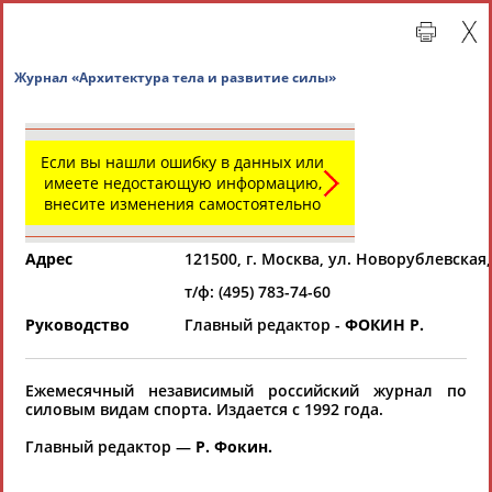
Журнал «Архитектура тела и развитие силы»
Если вы нашли ошибку в данных или
имеете недостающую информацию,
внесите изменения самостоятельно
Адрес
121500, г. Москва, ул. Новорублевская,
т/ф: (495) 783-74-60
Главная »
Региональные спортивные организации
Руководство
Главный редактор -
ФОКИН Р.
СВОДНЫЕ ИНДЕКСЫ
Ежемесячный независимый российский журнал по
силовым видам спорта. Издается с 1992 года.
ТАБЛО АКТИВНОСТИ
Главный редактор —
Р. Фокин.