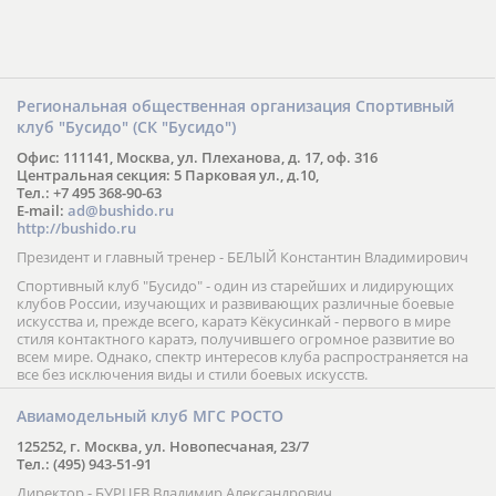
Региональная общественная организация Спортивный
клуб "Бусидо" (СК "Бусидо")
Офис: 111141, Москва, ул. Плеханова, д. 17, оф. 316
Центральная секция: 5 Парковая ул., д.10,
Тел.: +7 495 368-90-63
E-mail:
ad@bushido.ru
http://bushido.ru
Президент и главный тренер - БЕЛЫЙ Константин Владимирович
Спортивный клуб "Бусидо" - один из старейших и лидирующих
клубов России, изучающих и развивающих различные боевые
искусства и, прежде всего, каратэ Кёкусинкай - первого в мире
стиля контактного каратэ, получившего огромное развитие во
всем мире. Однако, спектр интересов клуба распространяется на
все без исключения виды и стили боевых искусств.
Авиамодельный клуб МГС РОСТО
125252, г. Москва, ул. Новопесчаная, 23/7
Тел.: (495) 943-51-91
Директор - БУРЦЕВ Владимир Александрович