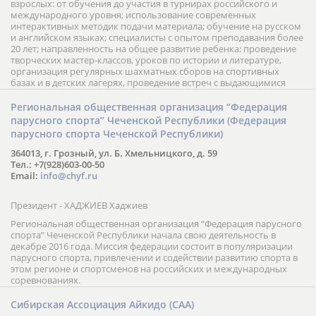
взрослых: от обучения до участия в турнирах российского и
международного уровня; использование современных
интерактивных методик подачи материала; обучение на русском
и английском языках; специалисты с опытом преподавания более
20 лет; направленность на общее развитие ребенка: проведение
творческих мастер-классов, уроков по истории и литературе,
организация регулярных шахматных сборов на спортивных
базах и в детских лагерях, проведение встреч с выдающимися
шахматистами; корпоративное обучение; онлайн обучение в
форме вебинаров и индивидуальных занятий, круглые столы
Региональная общественная организация “Федерация
российских и международных тренеров, организация фестивалей;
парусного спорта” Чеченской Республики (Федерация
онлайн трансляция мероприятий и турниров.
парусного спорта Чеченской Республики)
364013, г. Грозный, ул. Б. Хмельницкого, д. 59
Тел.: +7(928)603-00-50
Email:
info@chyf.ru
Президент - ХАДЖИЕВ Хаджиев
Региональная общественная организация “Федерация парусного
спорта” Чеченской Республики начала свою деятельность в
декабре 2016 года. Миссия федерации состоит в популяризации
парусного спорта, привлечении и содействии развитию спорта в
этом регионе и спортсменов на российских и международных
соревнованиях.
Сибирская Ассоциация Айкидо (САА)