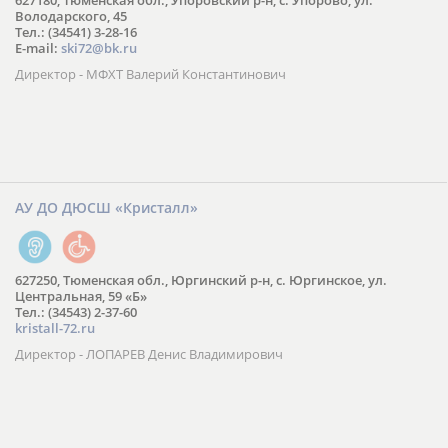
627180, Тюменская обл., Упоровский р-н, с. Упорово, ул.
Володарского, 45
Тел.: (34541) 3-28-16
E-mail:
ski72@bk.ru
Директор - МФХТ Валерий Константинович
АУ ДО ДЮСШ «Кристалл»
627250, Тюменская обл., Юргинский р-н, с. Юргинское, ул.
Центральная, 59 «Б»
Тел.: (34543) 2-37-60
kristall-72.ru
Директор - ЛОПАРЕВ Денис Владимирович