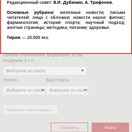
Редакционный совет:
В.И. Дубинин, А. Трифонов.
Региональные спортивные организации
РЕСУРСНАЯ ПЛОЩАДКА
Просмотры
Основные рубрики:
железные новости; письма
материалов
читателей; лицо с обложки; новости науки; фитнес;
платформы за
фармакология; история спорта; научный подход;
сутки:
желтые страницы; методика; питание; здоровье.
Выберите другой тип организаций
Тираж
— 20.000 экз.
Органы управления, федерации, ВУЗы,
Академии и т.п.
Выберите из списка
Регион
Вид спорта
Выберите из списка
Выберите из списка