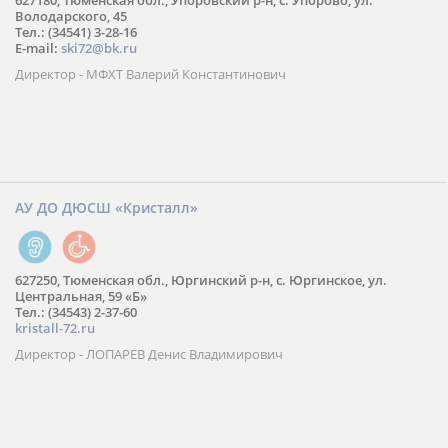
627180, Тюменская обл., Упоровский р-н, с. Упорово, ул.
Володарского, 45
Тел.: (34541) 3-28-16
E-mail:
ski72@bk.ru
Директор - МФХТ Валерий Константинович
АУ ДО ДЮСШ «Кристалл»
627250, Тюменская обл., Юргинский р-н, с. Юргинское, ул.
Центральная, 59 «Б»
Тел.: (34543) 2-37-60
kristall-72.ru
Директор - ЛОПАРЕВ Денис Владимирович