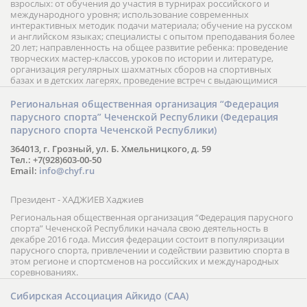
взрослых: от обучения до участия в турнирах российского и
международного уровня; использование современных
интерактивных методик подачи материала; обучение на русском
и английском языках; специалисты с опытом преподавания более
20 лет; направленность на общее развитие ребенка: проведение
творческих мастер-классов, уроков по истории и литературе,
организация регулярных шахматных сборов на спортивных
базах и в детских лагерях, проведение встреч с выдающимися
шахматистами; корпоративное обучение; онлайн обучение в
форме вебинаров и индивидуальных занятий, круглые столы
Региональная общественная организация “Федерация
российских и международных тренеров, организация фестивалей;
парусного спорта” Чеченской Республики (Федерация
онлайн трансляция мероприятий и турниров.
парусного спорта Чеченской Республики)
364013, г. Грозный, ул. Б. Хмельницкого, д. 59
Тел.: +7(928)603-00-50
Email:
info@chyf.ru
Президент - ХАДЖИЕВ Хаджиев
Региональная общественная организация “Федерация парусного
спорта” Чеченской Республики начала свою деятельность в
декабре 2016 года. Миссия федерации состоит в популяризации
парусного спорта, привлечении и содействии развитию спорта в
этом регионе и спортсменов на российских и международных
соревнованиях.
Сибирская Ассоциация Айкидо (САА)