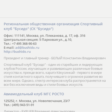
Региональная общественная организация Спортивный
клуб "Бусидо" (СК "Бусидо")
Офис: 111141, Москва, ул. Плеханова, д. 17, оф. 316
Центральная секция: 5 Парковая ул., д.10,
Тел.: +7 495 368-90-63
E-mail:
ad@bushido.ru
http://bushido.ru
Президент и главный тренер - БЕЛЫЙ Константин Владимирович
Спортивный клуб "Бусидо" - один из старейших и лидирующих
клубов России, изучающих и развивающих различные боевые
искусства и, прежде всего, каратэ Кёкусинкай - первого в мире
стиля контактного каратэ, получившего огромное развитие во
всем мире. Однако, спектр интересов клуба распространяется на
все без исключения виды и стили боевых искусств.
Авиамодельный клуб МГС РОСТО
125252, г. Москва, ул. Новопесчаная, 23/7
Тел.: (495) 943-51-91
Директор - БУРЦЕВ Владимир Александрович