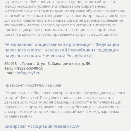
взрослых: от обучения до участия в турнирах российского и
международного уровня; использование современных
интерактивных методик подачи материала; обучение на русском
и английском языках; специалисты с опытом преподавания более
20 лет; направленность на общее развитие ребенка: проведение
творческих мастер-классов, уроков по истории и литературе,
организация регулярных шахматных сборов на спортивных
базах и в детских лагерях, проведение встреч с выдающимися
шахматистами; корпоративное обучение; онлайн обучение в
форме вебинаров и индивидуальных занятий, круглые столы
Региональная общественная организация “Федерация
российских и международных тренеров, организация фестивалей;
парусного спорта” Чеченской Республики (Федерация
онлайн трансляция мероприятий и турниров.
парусного спорта Чеченской Республики)
364013, г. Грозный, ул. Б. Хмельницкого, д. 59
Тел.: +7(928)603-00-50
Email:
info@chyf.ru
Президент - ХАДЖИЕВ Хаджиев
Региональная общественная организация “Федерация парусного
спорта” Чеченской Республики начала свою деятельность в
декабре 2016 года. Миссия федерации состоит в популяризации
парусного спорта, привлечении и содействии развитию спорта в
этом регионе и спортсменов на российских и международных
соревнованиях.
Сибирская Ассоциация Айкидо (САА)