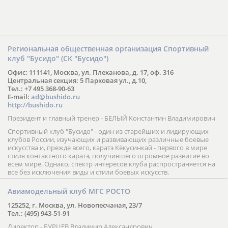
Региональная общественная организация Спортивный
клуб "Бусидо" (СК "Бусидо")
Офис: 111141, Москва, ул. Плеханова, д. 17, оф. 316
Центральная секция: 5 Парковая ул., д.10,
Тел.: +7 495 368-90-63
E-mail:
ad@bushido.ru
http://bushido.ru
Президент и главный тренер - БЕЛЫЙ Константин Владимирович
Спортивный клуб "Бусидо" - один из старейших и лидирующих
клубов России, изучающих и развивающих различные боевые
искусства и, прежде всего, каратэ Кёкусинкай - первого в мире
стиля контактного каратэ, получившего огромное развитие во
всем мире. Однако, спектр интересов клуба распространяется на
все без исключения виды и стили боевых искусств.
Авиамодельный клуб МГС РОСТО
125252, г. Москва, ул. Новопесчаная, 23/7
Тел.: (495) 943-51-91
Директор - БУРЦЕВ Владимир Александрович