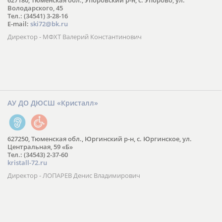
627180, Тюменская обл., Упоровский р-н, с. Упорово, ул.
Володарского, 45
Тел.: (34541) 3-28-16
E-mail:
ski72@bk.ru
Директор - МФХТ Валерий Константинович
АУ ДО ДЮСШ «Кристалл»
627250, Тюменская обл., Юргинский р-н, с. Юргинское, ул.
Центральная, 59 «Б»
Тел.: (34543) 2-37-60
kristall-72.ru
Директор - ЛОПАРЕВ Денис Владимирович