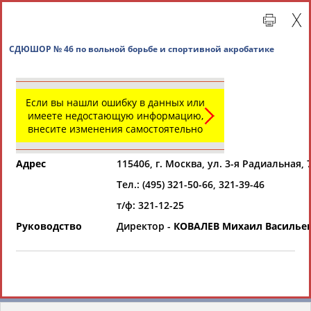
СДЮШОР № 46 по вольной борьбе и спортивной а
Если вы нашли ошибку в данных или
имеете недостающую информацию,
внесите изменения самостоятельно
Адрес
115406, г. Москва, ул. 3-я Радиальная, 
Тел.: (495) 321-50-66, 321-39-46
Главная »
Региональные спортивные организации
т/ф: 321-12-25
Руководство
Директор -
КОВАЛЕВ Михаил Василье
СВОДНЫЕ ИНДЕКСЫ
ТАБЛО АКТИВНОСТИ