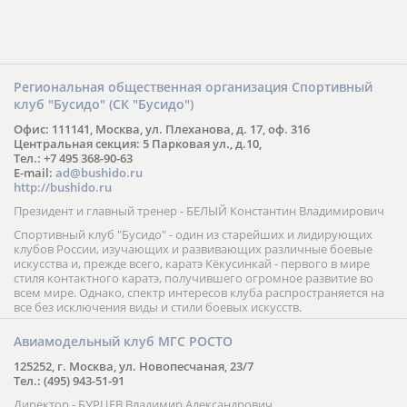
Региональная общественная организация Спортивный
клуб "Бусидо" (СК "Бусидо")
Офис: 111141, Москва, ул. Плеханова, д. 17, оф. 316
Центральная секция: 5 Парковая ул., д.10,
Тел.: +7 495 368-90-63
E-mail:
ad@bushido.ru
http://bushido.ru
Президент и главный тренер - БЕЛЫЙ Константин Владимирович
Спортивный клуб "Бусидо" - один из старейших и лидирующих
клубов России, изучающих и развивающих различные боевые
искусства и, прежде всего, каратэ Кёкусинкай - первого в мире
стиля контактного каратэ, получившего огромное развитие во
всем мире. Однако, спектр интересов клуба распространяется на
все без исключения виды и стили боевых искусств.
Авиамодельный клуб МГС РОСТО
125252, г. Москва, ул. Новопесчаная, 23/7
Тел.: (495) 943-51-91
Директор - БУРЦЕВ Владимир Александрович