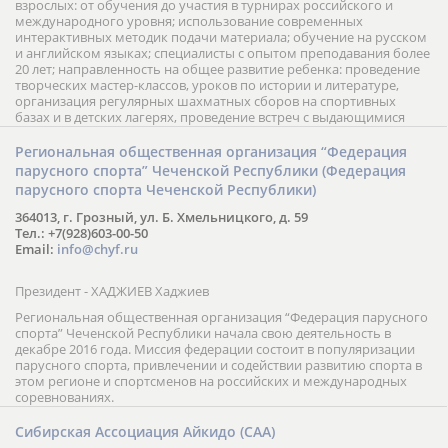
взрослых: от обучения до участия в турнирах российского и
международного уровня; использование современных
интерактивных методик подачи материала; обучение на русском
и английском языках; специалисты с опытом преподавания более
20 лет; направленность на общее развитие ребенка: проведение
творческих мастер-классов, уроков по истории и литературе,
организация регулярных шахматных сборов на спортивных
базах и в детских лагерях, проведение встреч с выдающимися
шахматистами; корпоративное обучение; онлайн обучение в
форме вебинаров и индивидуальных занятий, круглые столы
Региональная общественная организация “Федерация
российских и международных тренеров, организация фестивалей;
парусного спорта” Чеченской Республики (Федерация
онлайн трансляция мероприятий и турниров.
парусного спорта Чеченской Республики)
364013, г. Грозный, ул. Б. Хмельницкого, д. 59
Тел.: +7(928)603-00-50
Email:
info@chyf.ru
Президент - ХАДЖИЕВ Хаджиев
Региональная общественная организация “Федерация парусного
спорта” Чеченской Республики начала свою деятельность в
декабре 2016 года. Миссия федерации состоит в популяризации
парусного спорта, привлечении и содействии развитию спорта в
этом регионе и спортсменов на российских и международных
соревнованиях.
Сибирская Ассоциация Айкидо (САА)