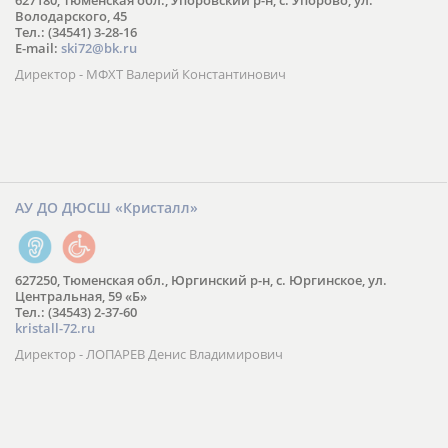
627180, Тюменская обл., Упоровский р-н, с. Упорово, ул.
Володарского, 45
Тел.: (34541) 3-28-16
E-mail:
ski72@bk.ru
Директор - МФХТ Валерий Константинович
АУ ДО ДЮСШ «Кристалл»
627250, Тюменская обл., Юргинский р-н, с. Юргинское, ул.
Центральная, 59 «Б»
Тел.: (34543) 2-37-60
kristall-72.ru
Директор - ЛОПАРЕВ Денис Владимирович