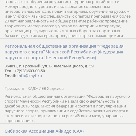
взрослых: от обучения до участия в турнирах российского и
международного уровня; использование современных
интерактивных методик подачи материала; обучение на русском
и английском языках; специалисты с опытом преподавания более
20 лет; направленность на общее развитие ребенка: проведение
творческих мастер-классов, уроков по истории и литературе,
организация регулярных шахматных сборов на спортивных
базах и в детских лагерях, проведение встреч с выдающимися
шахматистами; корпоративное обучение; онлайн обучение в
форме вебинаров и индивидуальных занятий, круглые столы
Региональная общественная организация “Федерация
российских и международных тренеров, организация фестивалей;
парусного спорта” Чеченской Республики (Федерация
онлайн трансляция мероприятий и турниров.
парусного спорта Чеченской Республики)
364013, г. Грозный, ул. Б. Хмельницкого, д. 59
Тел.: +7(928)603-00-50
Email:
info@chyf.ru
Президент - ХАДЖИЕВ Хаджиев
Региональная общественная организация “Федерация парусного
спорта” Чеченской Республики начала свою деятельность в
декабре 2016 года. Миссия федерации состоит в популяризации
парусного спорта, привлечении и содействии развитию спорта в
этом регионе и спортсменов на российских и международных
соревнованиях.
Сибирская Ассоциация Айкидо (САА)