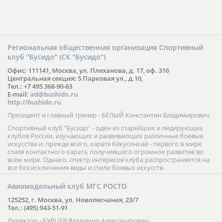
Региональная общественная организация Спортивный
клуб "Бусидо" (СК "Бусидо")
Офис: 111141, Москва, ул. Плеханова, д. 17, оф. 316
Центральная секция: 5 Парковая ул., д.10,
Тел.: +7 495 368-90-63
E-mail:
ad@bushido.ru
http://bushido.ru
Президент и главный тренер - БЕЛЫЙ Константин Владимирович
Спортивный клуб "Бусидо" - один из старейших и лидирующих
клубов России, изучающих и развивающих различные боевые
искусства и, прежде всего, каратэ Кёкусинкай - первого в мире
стиля контактного каратэ, получившего огромное развитие во
всем мире. Однако, спектр интересов клуба распространяется на
все без исключения виды и стили боевых искусств.
Авиамодельный клуб МГС РОСТО
125252, г. Москва, ул. Новопесчаная, 23/7
Тел.: (495) 943-51-91
Директор - БУРЦЕВ Владимир Александрович