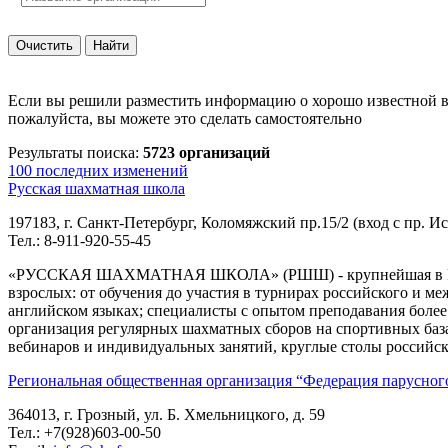
Если вы решили разместить информацию о хорошо известной в
пожалуйста, вы можете это сделать самостоятельно
Результаты поиска:
5723 организаций
100 последних изменений
Русская шахматная школа
197183, г. Санкт-Петербург, Коломяжский пр.15/2 (вход с пр. И
Тел.: 8-911-920-55-45
«РУССКАЯ ШАХМАТНАЯ ШКОЛА» (РШШ) - крупнейшая в России
взрослых: от обучения до участия в турнирах российского и м
английском языках; специалисты с опытом преподавания более 2
организация регулярных шахматных сборов на спортивных база
вебинаров и индивидуальных занятий, круглые столы российск
Региональная общественная организация “Федерация парусног
364013, г. Грозный, ул. Б. Хмельницкого, д. 59
Тел.: +7(928)603-00-50