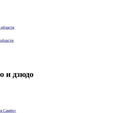
 области
области
 и дзюдо
ия Самбо»