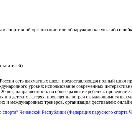
ам спортивной организации или обнаружили какую-либо ошибку
спытателей)
 сеть шахматных школ, предоставляющая полный цикл профе
еждународного уровня; использование современных интерактивны
0 лет; направленность на общее развитие ребенка: проведение т
х и в детских лагерях, проведение встреч с выдающимися шахма
их и международных тренеров, организация фестивалей; онлайн
о спорта” Чеченской Республики (Федерация парусного спорта 