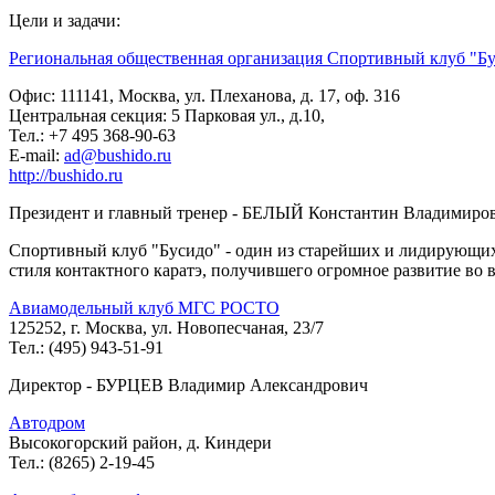
Цели и задачи:
Региональная общественная организация Спортивный клуб "Бу
Офис: 111141, Москва, ул. Плеханова, д. 17, оф. 316
Центральная секция: 5 Парковая ул., д.10,
Тел.: +7 495 368-90-63
E-mail:
ad@bushido.ru
http://bushido.ru
Президент и главный тренер - БЕЛЫЙ Константин Владимиро
Спортивный клуб "Бусидо" - один из старейших и лидирующих 
стиля контактного каратэ, получившего огромное развитие во в
Авиамодельный клуб МГС РОСТО
125252, г. Москва, ул. Новопесчаная, 23/7
Тел.: (495) 943-51-91
Директор - БУРЦЕВ Владимир Александрович
Автодром
Высокогорский район, д. Киндери
Тел.: (8265) 2-19-45