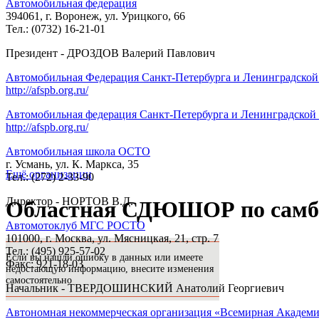
Автомобильная федерация
394061, г. Воронеж, ул. Урицкого, 66
Тел.: (0732) 16-21-01
Президент - ДРОЗДОВ Валерий Павлович
Автомобильная Федерация Санкт-Петербурга и Ленинградской
http://afspb.org.ru/
Автомобильная федерация Санкт-Петербурга и Ленинградской 
http://afspb.org.ru/
Автомобильная школа ОСТО
г. Усмань, ул. К. Маркса, 35
Ещё организации
Тел.: (272) 2-33-90
Директор - НОРТОВ В.Д.
Областная СДЮШОР по самбо
Автомотоклуб МГС РОСТО
101000, г. Москва, ул. Мясницкая, 21, стр. 7
Тел.: (495) 925-57-02
Если вы нашли ошибку в данных или имеете
Факс: 921-18-03
недостающую информацию, внесите изменения
самостоятельно
Начальник - ТВЕРДОШИНСКИЙ Анатолий Георгиевич
Автономная некоммерческая организация «Всемирная Академ