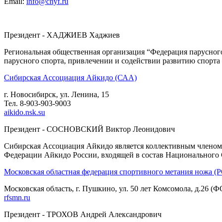
Email:
info@chyf.ru
Президент - ХАДЖИЕВ Хаджиев
Региональная общественная организация “Федерация парусного
парусного спорта, привлечении и содействии развитию спорта
Сибирская Ассоциация Айкидо (САА)
г. Новосибирск, ул. Ленина, 15
Тел. 8-903-903-9003
aikido.nsk.su
Президент - СОСНОВСКИЙ Виктор Леонидович
Сибирская Ассоциация Айкидо является коллективным члено
Федерации Айкидо России, входящей в состав Национального С
Московская областная федерация спортивного метания нож
Московская область, г. Пушкино, ул. 50 лет Комсомола, д.26 (
rfsmn.ru
Президент - ТРОХОВ Андрей Александрович