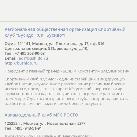
Региональная общественная организация Спортивный
клуб "Бусидо" (СК "Бусидо")
Офис: 111141, Москва, ул. Плеханова, д. 17, оф. 316
Центральная секция: 5 Парковая ул., д.10,
Тел.: +7 495 368-90-63
E-mail:
ad@bushido.ru
http://bushido.ru
Президент и главный тренер - БЕЛЫЙ Константин Владимирович
Спортивный клуб "Бусидо" - один из старейших и лидирующих
клубов России, изучающих и развивающих различные боевые
искусства и, прежде всего, каратэ Кёкусинкай - первого в мире
стиля контактного каратэ, получившего огромное развитие во
всем мире. Однако, спектр интересов клуба распространяется на
все без исключения виды и стили боевых искусств.
Авиамодельный клуб МГС РОСТО
125252, г. Москва, ул. Новопесчаная, 23/7
Тел.: (495) 943-51-91
Директор - БУРЦЕВ Владимир Александрович