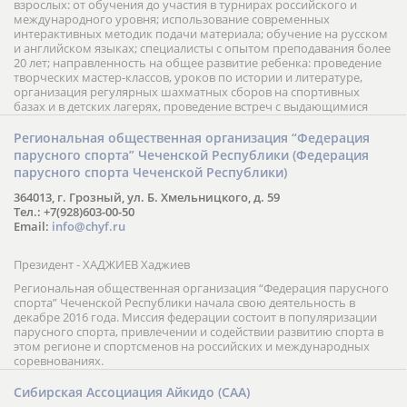
взрослых: от обучения до участия в турнирах российского и
международного уровня; использование современных
интерактивных методик подачи материала; обучение на русском
и английском языках; специалисты с опытом преподавания более
20 лет; направленность на общее развитие ребенка: проведение
творческих мастер-классов, уроков по истории и литературе,
организация регулярных шахматных сборов на спортивных
базах и в детских лагерях, проведение встреч с выдающимися
шахматистами; корпоративное обучение; онлайн обучение в
форме вебинаров и индивидуальных занятий, круглые столы
Региональная общественная организация “Федерация
российских и международных тренеров, организация фестивалей;
парусного спорта” Чеченской Республики (Федерация
онлайн трансляция мероприятий и турниров.
парусного спорта Чеченской Республики)
364013, г. Грозный, ул. Б. Хмельницкого, д. 59
Тел.: +7(928)603-00-50
Email:
info@chyf.ru
Президент - ХАДЖИЕВ Хаджиев
Региональная общественная организация “Федерация парусного
спорта” Чеченской Республики начала свою деятельность в
декабре 2016 года. Миссия федерации состоит в популяризации
парусного спорта, привлечении и содействии развитию спорта в
этом регионе и спортсменов на российских и международных
соревнованиях.
Сибирская Ассоциация Айкидо (САА)