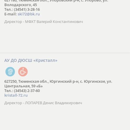
627180, Тюменская обл., Упоровский р-н, с. Упорово, ул.
Володарского, 45
Тел.: (34541) 3-28-16
E-mail:
ski72@bk.ru
Директор - МФХТ Валерий Константинович
АУ ДО ДЮСШ «Кристалл»
627250, Тюменская обл., Юргинский р-н, с. Юргинское, ул.
Центральная, 59 «Б»
Тел.: (34543) 2-37-60
kristall-72.ru
Директор - ЛОПАРЕВ Денис Владимирович