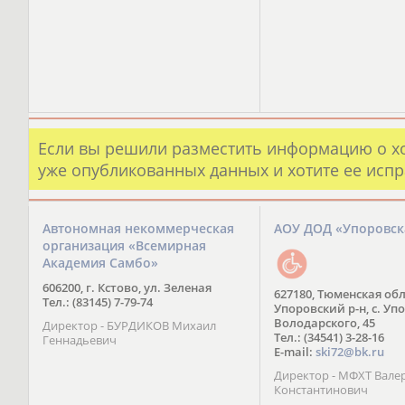
Если вы решили разместить информацию о х
уже опубликованных данных и хотите ее испр
Автономная некоммерческая
АОУ ДОД «Упоровс
организация «Всемирная
Академия Самбо»
606200, г. Кстово, ул. Зеленая
627180, Тюменская обл
Тел.: (83145) 7-79-74
Упоровский р-н, с. Упо
Володарского, 45
Директор - БУРДИКОВ Михаил
Тел.: (34541) 3-28-16
Геннадьевич
E-mail:
ski72@bk.ru
Директор - МФХТ Вале
Константинович