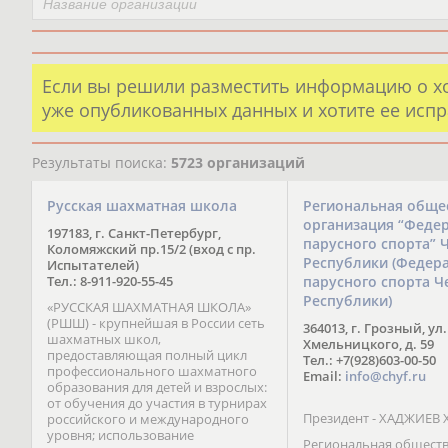
Если вы решили разместить информацию о х
уже опубликованных данных и хотите ее испр
Результаты поиска:
5723 организаций
Русская шахматная школа
Региональная обще
организация “Феде
197183, г. Санкт-Петербург,
парусного спорта” 
Коломяжский пр.15/2 (вход с пр.
Республики (Федер
Испытателей)
Тел.: 8-911-920-55-45
парусного спорта Ч
Республики)
«РУССКАЯ ШАХМАТНАЯ ШКОЛА»
(РШШ) - крупнейшая в России сеть
364013, г. Грозный, ул.
шахматных школ,
Хмельницкого, д. 59
предоставляющая полный цикл
Тел.: +7(928)603-00-50
профессионального шахматного
Email:
info@chyf.ru
образования для детей и взрослых:
от обучения до участия в турнирах
Президент - ХАДЖИЕВ 
российского и международного
уровня; использование
Региональная общест