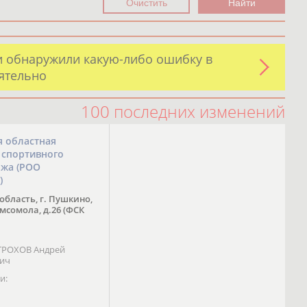
и обнаружили какую-либо ошибку в
оятельно
100 последних изменений
я областная
 спортивного
ожа (РОО
)
область, г. Пушкино,
омсомола, д.26 (ФСК
 ТРОХОВ Андрей
вич
и: