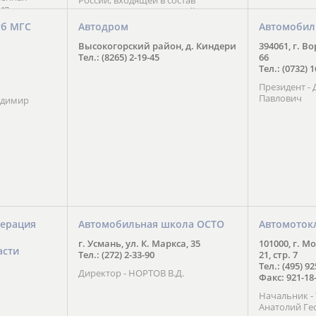
России, входящей в состав
ия
Национального Совета Айкидо
ченской
России, президентом которого
уб МГС
Автодром
Автомобил
ою
является С. В. Киреенко
 2016 года.
Высокогорский район, д. Киндери
394061, г. В
тоит в
Тел.: (8265) 2-19-45
66
ого спорта,
Тел.: (0732) 
твии
Президент -
м регионе и
Павлович
ских и
адимир
нованиях.
ерация
Автомобильная школа ОСТО
Автомоток
г. Усмань, ул. К. Маркса, 35
101000, г. М
асти
Тел.: (272) 2-33-90
21, стр. 7
Тел.: (495) 9
Директор - НОРТОВ В.Д.
Факс: 921-18
Начальник 
Анатолий Ге