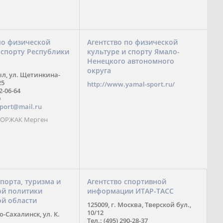
по физической
Агентство по физической
 спорту Республики
культуре и спорту Ямало-
Ненецкого автономного
округа
ыл, ул. Щетинкина-
25
http://www.yamal-sport.ru/
 2-06-64
9
port@mail.ru
 ООРЖАК Мерген
спорта, туризма и
Агентство спортивной
й политики
информации ИТАР-ТАСС
ой области
125009, г. Москва, Тверской бул.,
10/12
-Сахалинск, ул. К.
Тел.: (495) 290-28-37