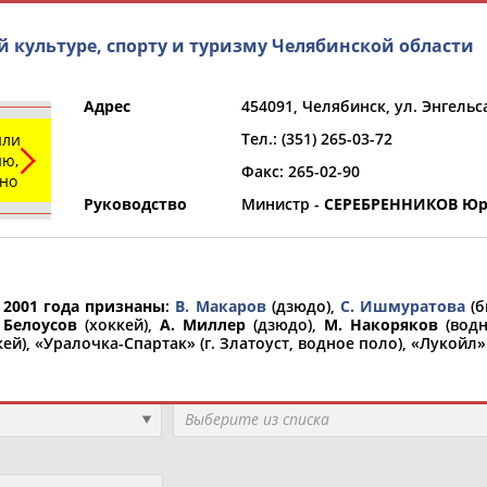
 культуре, спорту и туризму Челябинской области
Адрес
454091, Челябинск, ул. Энгельса
Тел.: (351) 265-03-72
или
ю,
Факс: 265-02-90
ьно
Руководство
Министр -
СЕРЕБРЕННИКОВ Юр
и
РЕСУРСНАЯ ПЛОЩАДКА
ТАБЛО АК
2001 года признаны
:
В. Макаров
(дзюдо),
С. Ишмуратова
(б
 Белоусов
(хоккей),
А. Миллер
(дзюдо),
М. Накоряков
(водн
ей), «Уралочка-Спартак» (г. Златоуст, водное поло), «Лукойл» 
Регион
Выберите из списка