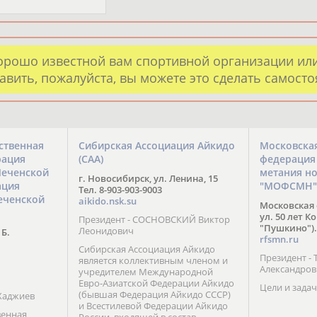
орошо известной вам спортивной организации ил
авить, пожалуйста, вы можете это сделать самост
ственная
Сибирская Ассоциация Айкидо
Московска
рация
(САА)
федерация
Чеченской
метания н
г. Новосибирск, ул. Ленина, 15
ация
"МОФСМН"
Тел. 8-903-903-9003
еченской
aikido.nsk.su
Московская 
ул. 50 лет К
Президент - СОСНОВСКИЙ Виктор
"Пушкино").
Леонидович
 Б.
rfsmn.ru
Сибирская Ассоциация Айкидо
Президент -
является коллективным членом и
Александро
учредителем Международной
Евро-Азиатской Федерации Айкидо
Цели и задач
(бывшая Федерация Айкидо СССР)
Хаджиев
и Всестилевой Федерации Айкидо
венная