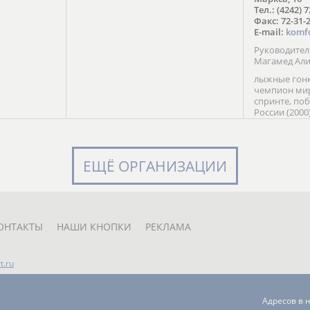
в Солт-
Тел.: (4242) 
сто;
Факс: 72-31-
E-mail:
komf
Руководите
Магамед Ал
лыжные гонк
чемпион мир
спринте, по
России (2000
команды Рос
мастер спор
класса, сер
Универсиады
ЕЩЁ ОРГАНИЗАЦИИ
Кубка России
мастер спор
первенств Ро
юниорской 
России Е. Кр
ОНТАКТЫ
НАШИ КНОПКИ
РЕКЛАМА
t.ru
Адресов в 