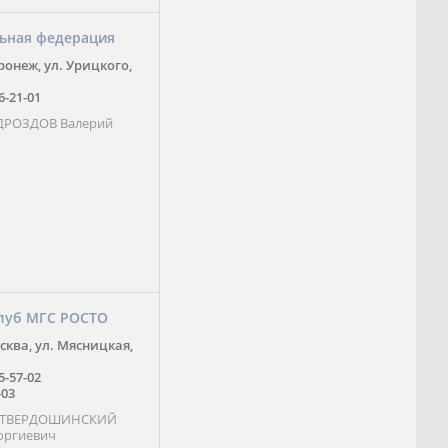
ьная федерация
оронеж, ул. Урицкого,
16-21-01
 ДРОЗДОВ Валерий
луб МГС РОСТО
осква, ул. Мясницкая,
25-57-02
-03
- ТВЕРДОШИНСКИЙ
оргиевич