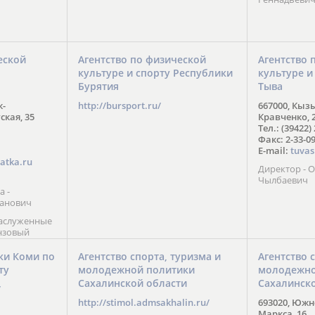
еской
Агентство по физической
Агентство 
культуре и спорту Республики
культуре и
Бурятия
Тыва
к-
http://bursport.ru/
667000, Кыз
ская, 35
Кравченко, 
Тел.: (39422)
Факс: 2-33-0
E-mail:
tuvas
atka.ru
Директор -
Чылбаевич
а -
анович
заслуженные
нзовый
7),
ы (2002) В.
ки Коми по
Агентство спорта, туризма и
Агентство 
 призер
ту
молодежной политики
молодежно
Солт-Лейк-
Сахалинской области
Сахалинск
 мастер
/
 класса О.
http://stimol.admsakhalin.ru/
693020, Южно
а
Маркса, 16