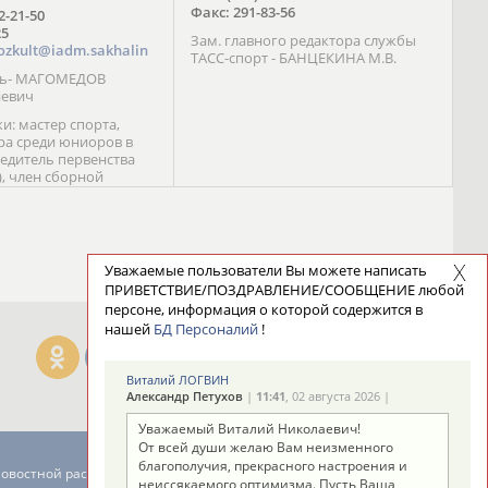
Факс: 291-83-56
72-21-50
25
Зам. главного редактора службы
ozkult@iadm.sakhalin
ТАСС-спорт - БАНЦЕКИНА М.В.
ль- МАГОМЕДОВ
иевич
и: мастер спорта,
а среди юниоров в
бедитель первенства
), член сборной
сии С. Новиков;
та международного
ебряный призер
 (1999), победитель
 (1999) В. Разницын;
Уважаемые пользователи Вы можете написать
та, победитель
ПРИВЕТСТВИЕ/ПОЗДРАВЛЕНИЕ/СООБЩЕНИЕ любой
ссии (1999, 2000), член
персоне, информация о которой содержится в
сборной команды
нашей
БД Персоналий
!
авцова;
Виталий ЛОГВИН
Александр Петухов
|
11:41
, 02 августа 2026 |
Уважаемый Виталий Николаевич!
От всей души желаю Вам неизменного
благополучия, прекрасного настроения и
новостной рассылке: 996
неиссякаемого оптимизма. Пусть Ваша