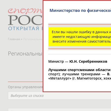
Министерство по физической
Если вы нашли ошибку в данных 
имеете недостающую информаци
Главная »
Региональные спортивные организации
внесите изменения самостоятел
Региональные спортивные организаци
Министр —
Ю.Н. Серебренников
Лучшими спортсменами области 
спорт); лучшими тренерами —
В.
«Металлург» (г. Магнитогорск, хокк
Органы управления, федерации, ВУЗы, Академии и т.п.
Выберите из списка