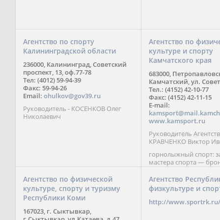
Агентство по спорту
Агентство по физич
Калининградской области
культуре и спорту
Камчатского края
236000, Калининград, Советский
проспект, 13, оф.77-78
683000, Петропавловс
Тел: (4012) 59-94-39
Камчатский, ул. Совет
Факс: 59-94-26
Тел.: (4152) 42-10-77
Email:
ohulkov@gov39.ru
Факс: (4152) 42-11-15
E-mail:
Руководитель - КОСЕНКОВ Олег
kamsport@mail.kamch
Николаевич
www.kamsport.ru
Руководитель Агентств
КРАВЧЕНКО Виктор Ив
горнолыжный спорт: 
мастера спорта — бро
призер Кубка мира (199
обладатель Кубка Европ
Агентство по физической
Агентство Республи
Зеленская; бронзовый
культуре, спорту и туризму
физкультуре и спор
Паралимпийских игр в 
Республики Коми
Сити (2002) А. Мошкин;
http://www.sportrk.ru
спорта международного
167023, г. Сыктывкар,
Мирясова, занявшая н
г.Сыктывкар, ул.Катаева, д.47