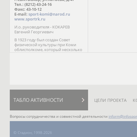
Паралимпийских играх 
Тел.: (8212) 43-24-16
Лейк-Сити (2002) 5-е ме
Факс: 43-10-12
E-mail:
sport-komi@narod.ru
www.sportrk.ru
И.о. руководителя - КОКАРЕВ
Евгений Георгиевич
В 1923 году был создан Совет
физической культуры при Коми
облисполкоме, который несколько
раз реорганизовывался; с 1994 года
существует как Министерство
физической культуры, спорта и
туризма Республики Коми.
ТАБЛО АКТИВНОСТИ
ЦЕЛИ ПРОЕКТА
К
Вопросы сотрудничества и совместной деятельности
inform@infospor
©
Стадион, 1998-2026