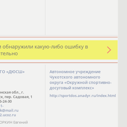
и обнаружили какую-либо ошибку в
ятельно
ЗГО «ДЮСШ»
Автономное учреждение
Чукотского автономного
округа «Окружной спортивно-
досуговый комплекс»
нская обл., г.
http://sportdos.anadyr.ru/index.html
, пер. Садовая, 1
 6-24-30
1-
k@mail.ru
2.ucoz.ru
КОРКИН Евгений
ч