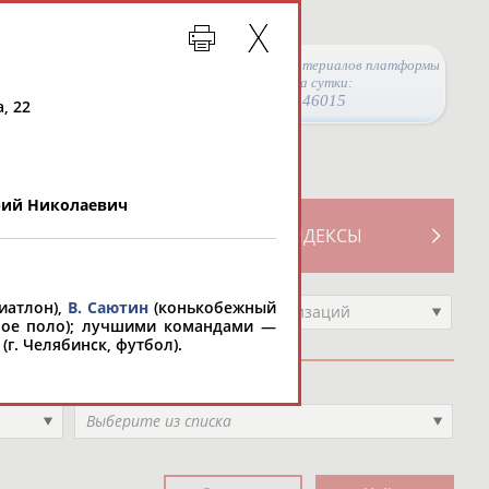
Просмотры материалов платформы
за сутки:
46015
, 22
ий Николаевич
ТИВНОСТИ
СВОДНЫЕ ИНДЕКСЫ
иатлон),
В. Саютин
(конькобежный
Выберите другой тип организаций
ое поло); лучшими командами —
(г. Челябинск, футбол).
Вид спорта
Выберите из списка