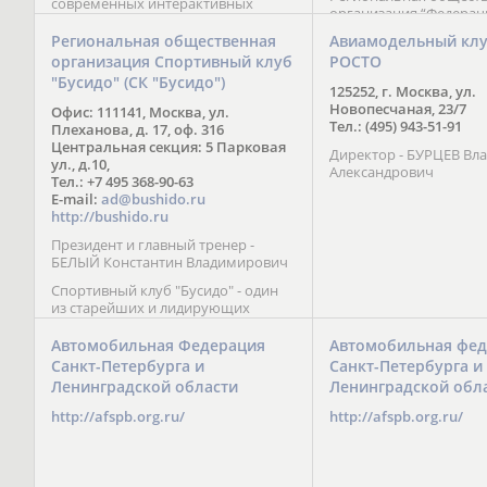
современных интерактивных
организация “Федерац
методик подачи материала;
парусного спорта” Че
обучение на русском и английском
Региональная общественная
Авиамодельный кл
Республики начала св
языках; специалисты с опытом
организация Спортивный клуб
РОСТО
деятельность в декабре
преподавания более 20 лет;
"Бусидо" (СК "Бусидо")
Миссия федерации сос
направленность на общее
125252, г. Москва, ул.
популяризации парусн
развитие ребенка: проведение
Новопесчаная, 23/7
Офис: 111141, Москва, ул.
привлечении и содейс
творческих мастер-классов, уроков
Тел.: (495) 943-51-91
Плеханова, д. 17, оф. 316
развитию спорта в это
по истории и литературе,
Центральная секция: 5 Парковая
спортсменов на россий
Директор - БУРЦЕВ Вл
организация регулярных
ул., д.10,
международных сорев
Александрович
шахматных сборов на спортивных
Тел.: +7 495 368-90-63
базах и в детских лагерях,
E-mail:
ad@bushido.ru
проведение встреч с выдающимися
http://bushido.ru
шахматистами; корпоративное
Президент и главный тренер -
обучение; онлайн обучение в
БЕЛЫЙ Константин Владимирович
форме вебинаров и
индивидуальных занятий, круглые
Спортивный клуб "Бусидо" - один
столы российских и
из старейших и лидирующих
международных тренеров,
клубов России, изучающих и
организация фестивалей; онлайн
развивающих различные боевые
Автомобильная Федерация
Автомобильная фед
трансляция мероприятий и
искусства и, прежде всего, каратэ
Санкт-Петербурга и
Санкт-Петербурга и
турниров.
Кёкусинкай - первого в мире стиля
Ленинградской области
Ленинградской обл
контактного каратэ, получившего
огромное развитие во всем
http://afspb.org.ru/
http://afspb.org.ru/
мире. Однако, спектр интересов
клуба распространяется на все без
исключения виды и стили боевых
искусств.