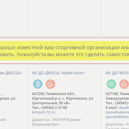
орошо известной вам спортивной организации ил
авить, пожалуйста,вы можете это сделать самосто
кая ДЮСШ»
АУ ДО ДЮСШ «Кристалл»
АУ ДО МО
.,
627250, Тюменская обл.,
627140, Тюме
рово, ул.
Юргинский р-н, с. Юргинское, ул.
Заводоуковск
Центральная, 59 «Б»
Тел.: (34542)
Тел.: (34543) 2-37-60
​E-mail:
dussh
kristall-72.ru
zavodoukovs
sportsckhola
рий
Директор - ЛОПАРЕВ Денис
Владимирович
Директор - 
Геннадьеви