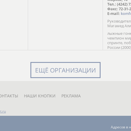
в Солт-
Тел.: (4242) 
сто;
Факс: 72-31-
E-mail:
komf
Руководите
Магамед Ал
лыжные гонк
чемпион мир
спринте, по
России (2000
команды Рос
мастер спор
класса, сер
Универсиады
ЕЩЁ ОРГАНИЗАЦИИ
Кубка России
мастер спор
первенств Ро
юниорской 
России Е. Кр
ОНТАКТЫ
НАШИ КНОПКИ
РЕКЛАМА
t.ru
Адресов в 