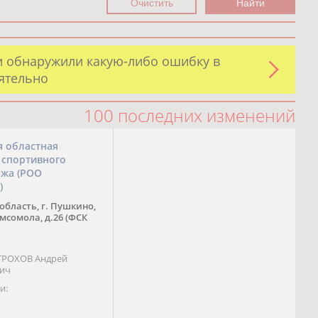
и обнаружили какую-либо ошибку в
оятельно
100 последних изменений
я областная
 спортивного
ожа (РОО
)
область, г. Пушкино,
омсомола, д.26 (ФСК
 ТРОХОВ Андрей
вич
и: