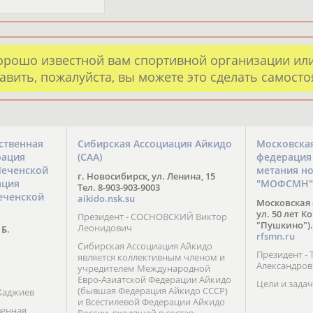
орошо известной вам спортивной организации ил
авить, пожалуйста, вы можете это сделать самост
ственная
Сибирская Ассоциация Айкидо
Московска
рация
(САА)
федерация
Чеченской
метания н
г. Новосибирск, ул. Ленина, 15
ация
"МОФСМН"
Тел. 8-903-903-9003
еченской
aikido.nsk.su
Московская 
ул. 50 лет К
Президент - СОСНОВСКИЙ Виктор
"Пушкино").
Леонидович
 Б.
rfsmn.ru
Сибирская Ассоциация Айкидо
Президент -
является коллективным членом и
Александро
учредителем Международной
Евро-Азиатской Федерации Айкидо
Цели и задач
(бывшая Федерация Айкидо СССР)
Хаджиев
и Всестилевой Федерации Айкидо
венная