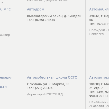
России, входящей в состав
ия
Национального Совета Айкидо
ченской
России, президентом которого
уб МГС
Автодром
Автомобил
ою
является С. В. Киреенко
 2016 года.
Высокогорский район, д. Киндери
394061, г. В
тоит в
Тел.: (8265) 2-19-45
66
ого спорта,
Тел.: (0732) 
твии
Президент -
м регионе и
Павлович
ских и
адимир
нованиях.
ерация
Автомобильная школа ОСТО
Автомоток
г. Усмань, ул. К. Маркса, 35
101000, г. М
асти
Тел.: (272) 2-33-90
21, стр. 7
Тел.: (495) 9
Директор - НОРТОВ В.Д.
Факс: 921-18
Начальник 
Анатолий Ге