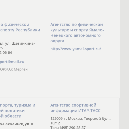
по физической
Агентство по физической
 спорту Республики
культуре и спорту Ямало-
Ненецкого автономного
округа
ыл, ул. Щетинкина-
25
http://www.yamal-sport.ru/
 2-06-64
9
port@mail.ru
 ООРЖАК Мерген
спорта, туризма и
Агентство спортивной
й политики
информации ИТАР-ТАСС
ой области
125009, г. Москва, Тверской бул.,
10/12
-Сахалинск, ул. К.
Тел.: (495) 290-28-37