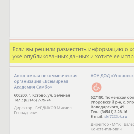
Если вы решили разместить информацию о х
уже опубликованных данных и хотите ее испр
Автономная некоммерческая
АОУ ДОД «Упоровс
организация «Всемирная
Академия Самбо»
606200, г. Кстово, ул. Зеленая
627180, Тюменская обл
Тел.: (83145) 7-79-74
Упоровский р-н, с. Упо
Володарского, 45
Директор - БУРДИКОВ Михаил
Тел.: (34541) 3-28-16
Геннадьевич
E-mail:
ski72@bk.ru
Директор - МФХТ Вале
Константинович