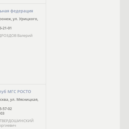
ьная федерация
оронеж, ул. Урицкого,
16-21-01
 ДРОЗДОВ Валерий
луб МГС РОСТО
осква, ул. Мясницкая,
25-57-02
-03
- ТВЕРДОШИНСКИЙ
оргиевич