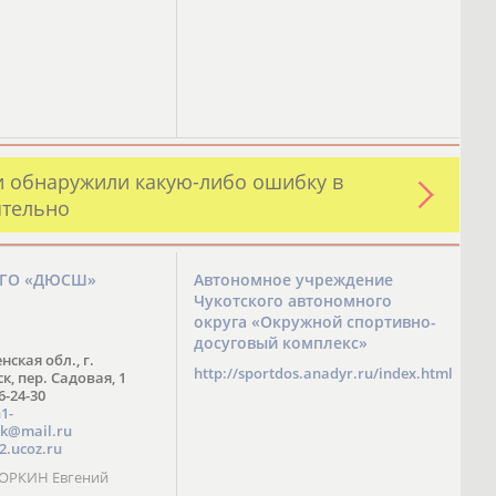
и обнаружили какую-либо ошибку в
ятельно
ЗГО «ДЮСШ»
Автономное учреждение
Чукотского автономного
округа «Окружной спортивно-
досуговый комплекс»
нская обл., г.
http://sportdos.anadyr.ru/index.html
, пер. Садовая, 1
 6-24-30
1-
k@mail.ru
2.ucoz.ru
КОРКИН Евгений
ч