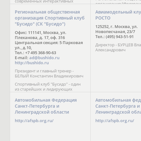
современных интерактивных
организация “Федерац
методик подачи материала;
парусного спорта” Че
обучение на русском и английском
Региональная общественная
Авиамодельный кл
Республики начала св
языках; специалисты с опытом
организация Спортивный клуб
РОСТО
деятельность в декабре
преподавания более 20 лет;
"Бусидо" (СК "Бусидо")
Миссия федерации сос
направленность на общее
125252, г. Москва, ул.
популяризации парусн
развитие ребенка: проведение
Новопесчаная, 23/7
Офис: 111141, Москва, ул.
привлечении и содейс
творческих мастер-классов, уроков
Тел.: (495) 943-51-91
Плеханова, д. 17, оф. 316
развитию спорта в это
по истории и литературе,
Центральная секция: 5 Парковая
спортсменов на россий
Директор - БУРЦЕВ Вл
организация регулярных
ул., д.10,
международных сорев
Александрович
шахматных сборов на спортивных
Тел.: +7 495 368-90-63
базах и в детских лагерях,
E-mail:
ad@bushido.ru
проведение встреч с выдающимися
http://bushido.ru
шахматистами; корпоративное
Президент и главный тренер -
обучение; онлайн обучение в
БЕЛЫЙ Константин Владимирович
форме вебинаров и
индивидуальных занятий, круглые
Спортивный клуб "Бусидо" - один
столы российских и
из старейших и лидирующих
международных тренеров,
клубов России, изучающих и
организация фестивалей; онлайн
развивающих различные боевые
Автомобильная Федерация
Автомобильная фед
трансляция мероприятий и
искусства и, прежде всего, каратэ
Санкт-Петербурга и
Санкт-Петербурга и
турниров.
Кёкусинкай - первого в мире стиля
Ленинградской области
Ленинградской обл
контактного каратэ, получившего
огромное развитие во всем
http://afspb.org.ru/
http://afspb.org.ru/
мире. Однако, спектр интересов
клуба распространяется на все без
исключения виды и стили боевых
искусств.