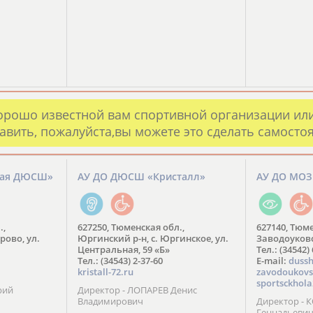
орошо известной вам спортивной организации ил
авить, пожалуйста,вы можете это сделать самосто
кая ДЮСШ»
АУ ДО ДЮСШ «Кристалл»
АУ ДО МО
.,
627250, Тюменская обл.,
627140, Тюме
рово, ул.
Юргинский р-н, с. Юргинское, ул.
Заводоуковск
Центральная, 59 «Б»
Тел.: (34542)
Тел.: (34543) 2-37-60
​E-mail:
dussh
kristall-72.ru
zavodoukovs
sportsckhola
рий
Директор - ЛОПАРЕВ Денис
Владимирович
Директор - 
Геннадьеви