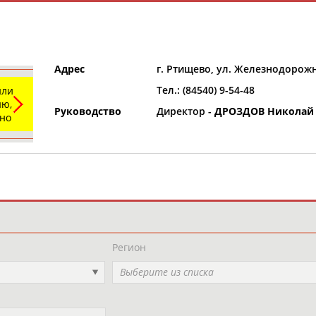
Адрес
г. Ртищево, ул. Железнодорожн
Тел.: (84540) 9-54-48
или
ю,
Руководство
Директор -
ДРОЗДОВ Николай
ьно
и
РЕСУРСНАЯ ПЛОЩАДКА
ТАБЛО АК
Регион
Выберите из списка