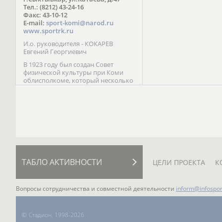
Паралимпийских играх 
Тел.: (8212) 43-24-16
Лейк-Сити (2002) 5-е ме
Факс: 43-10-12
E-mail:
sport-komi@narod.ru
www.sportrk.ru
И.о. руководителя - КОКАРЕВ
Евгений Георгиевич
В 1923 году был создан Совет
физической культуры при Коми
облисполкоме, который несколько
раз реорганизовывался; с 1994 года
существует как Министерство
физической культуры, спорта и
туризма Республики Коми.
ТАБЛО АКТИВНОСТИ
ЦЕЛИ ПРОЕКТА
К
Вопросы сотрудничества и совместной деятельности
inform@infospor
©
Стадион, 1998-2026