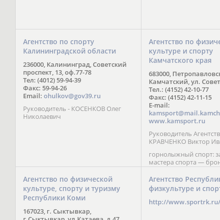
Агентство по спорту
Агентство по физич
Калининградской области
культуре и спорту
Камчатского края
236000, Калининград, Советский
проспект, 13, оф.77-78
683000, Петропавловс
Тел: (4012) 59-94-39
Камчатский, ул. Совет
Факс: 59-94-26
Тел.: (4152) 42-10-77
Email:
ohulkov@gov39.ru
Факс: (4152) 42-11-15
E-mail:
Руководитель - КОСЕНКОВ Олег
kamsport@mail.kamch
Николаевич
www.kamsport.ru
Руководитель Агентств
КРАВЧЕНКО Виктор Ив
горнолыжный спорт: 
мастера спорта — бро
призер Кубка мира (199
обладатель Кубка Европ
Агентство по физической
Агентство Республи
Зеленская; бронзовый
культуре, спорту и туризму
физкультуре и спор
Паралимпийских игр в 
Республики Коми
Сити (2002) А. Мошкин;
http://www.sportrk.ru
спорта международного
167023, г. Сыктывкар,
Мирясова, занявшая н
г.Сыктывкар, ул.Катаева, д.47