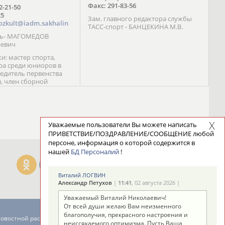
Факс: 291-83-56
72-21-50
25
Зам. главного редактора службы
ozkult@iadm.sakhalin
ТАСС-спорт - БАНЦЕКИНА М.В.
ль- МАГОМЕДОВ
иевич
и: мастер спорта,
а среди юниоров в
бедитель первенства
), член сборной
сии С. Новиков;
та международного
ебряный призер
 (1999), победитель
 (1999) В. Разницын;
Уважаемые пользователи Вы можете написать
та, победитель
ПРИВЕТСТВИЕ/ПОЗДРАВЛЕНИЕ/СООБЩЕНИЕ любой
ссии (1999, 2000), член
персоне, информация о которой содержится в
сборной команды
нашей
БД Персоналий
!
авцова;
Виталий ЛОГВИН
Александр Петухов
|
11:41
, 02 августа 2026 |
Уважаемый Виталий Николаевич!
От всей души желаю Вам неизменного
благополучия, прекрасного настроения и
новостной рассылке: 996
неиссякаемого оптимизма. Пусть Ваша