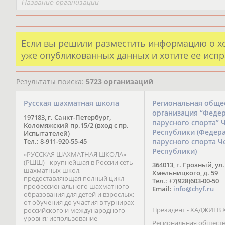
Если вы решили разместить информацию о х
уже опубликованных данных и хотите ее испр
Результаты поиска:
5723 организаций
Русская шахматная школа
Региональная обще
организация “Феде
197183, г. Санкт-Петербург,
парусного спорта” 
Коломяжский пр.15/2 (вход с пр.
Республики (Федер
Испытателей)
Тел.: 8-911-920-55-45
парусного спорта Ч
Республики)
«РУССКАЯ ШАХМАТНАЯ ШКОЛА»
(РШШ) - крупнейшая в России сеть
364013, г. Грозный, ул.
шахматных школ,
Хмельницкого, д. 59
предоставляющая полный цикл
Тел.: +7(928)603-00-50
профессионального шахматного
Email:
info@chyf.ru
образования для детей и взрослых:
от обучения до участия в турнирах
Президент - ХАДЖИЕВ 
российского и международного
уровня; использование
Региональная общест