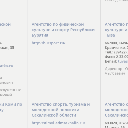
еской
Агентство по физической
Агентство 
культуре и спорту Республики
культуре и
Бурятия
Тыва
к-
http://bursport.ru/
667000, Кыз
ская, 35
Кравченко, 
Тел.: (39422)
Факс: 2-33-0
E-mail:
tuvas
atka.ru
Директор -
Чылбаевич
а -
анович
заслуженные
нзовый
7),
ы (2002) В.
ки Коми по
Агентство спорта, туризма и
Агентство 
 призер
ту
молодежной политики
молодежно
Солт-Лейк-
Сахалинской области
Сахалинск
 мастер
/
 класса О.
http://stimol.admsakhalin.ru/
693020, Южно
а
Маркса, 16