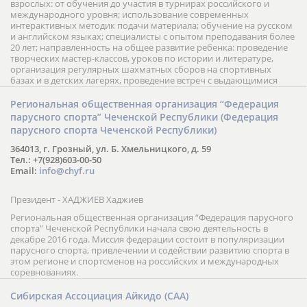
взрослых: от обучения до участия в турнирах российского и
международного уровня; использование современных
интерактивных методик подачи материала; обучение на русском
и английском языках; специалисты с опытом преподавания более
20 лет; направленность на общее развитие ребенка: проведение
творческих мастер-классов, уроков по истории и литературе,
организация регулярных шахматных сборов на спортивных
базах и в детских лагерях, проведение встреч с выдающимися
шахматистами; корпоративное обучение; онлайн обучение в
форме вебинаров и индивидуальных занятий, круглые столы
Региональная общественная организация “Федерация
российских и международных тренеров, организация фестивалей;
парусного спорта” Чеченской Республики (Федерация
онлайн трансляция мероприятий и турниров.
парусного спорта Чеченской Республики)
364013, г. Грозный, ул. Б. Хмельницкого, д. 59
Тел.: +7(928)603-00-50
Email:
info@chyf.ru
Президент - ХАДЖИЕВ Хаджиев
Региональная общественная организация “Федерация парусного
спорта” Чеченской Республики начала свою деятельность в
декабре 2016 года. Миссия федерации состоит в популяризации
парусного спорта, привлечении и содействии развитию спорта в
этом регионе и спортсменов на российских и международных
соревнованиях.
Сибирская Ассоциация Айкидо (САА)