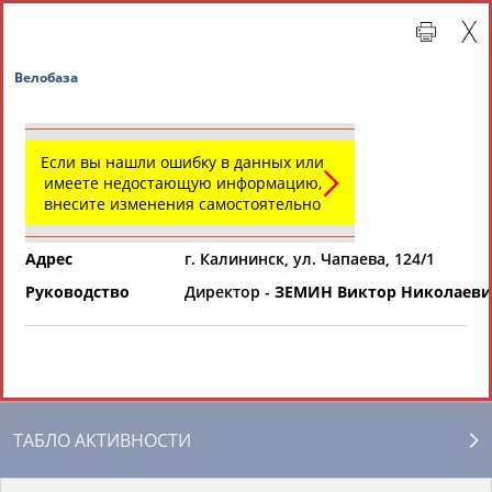
Велобаза
Если вы нашли ошибку в данных или
имеете недостающую информацию,
внесите изменения самостоятельно
Адрес
г. Калининск, ул. Чапаева, 124/1
Руководство
Директор -
ЗЕМИН Виктор Николаеви
Главная »
Региональные спортивные организации
СВОДНЫЕ ИНДЕКСЫ
ТАБЛО АКТИВНОСТИ