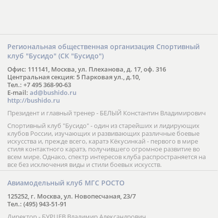
Региональная общественная организация Спортивный
клуб "Бусидо" (СК "Бусидо")
Офис: 111141, Москва, ул. Плеханова, д. 17, оф. 316
Центральная секция: 5 Парковая ул., д.10,
Тел.: +7 495 368-90-63
E-mail:
ad@bushido.ru
http://bushido.ru
Президент и главный тренер - БЕЛЫЙ Константин Владимирович
Спортивный клуб "Бусидо" - один из старейших и лидирующих
клубов России, изучающих и развивающих различные боевые
искусства и, прежде всего, каратэ Кёкусинкай - первого в мире
стиля контактного каратэ, получившего огромное развитие во
всем мире. Однако, спектр интересов клуба распространяется на
все без исключения виды и стили боевых искусств.
Авиамодельный клуб МГС РОСТО
125252, г. Москва, ул. Новопесчаная, 23/7
Тел.: (495) 943-51-91
Директор - БУРЦЕВ Владимир Александрович