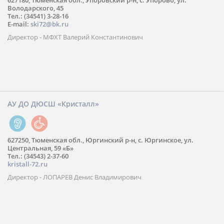
627180, Тюменская обл., Упоровский р-н, с. Упорово, ул.
Володарского, 45
Тел.: (34541) 3-28-16
E-mail:
ski72@bk.ru
Директор - МФХТ Валерий Константинович
АУ ДО ДЮСШ «Кристалл»
627250, Тюменская обл., Юргинский р-н, с. Юргинское, ул.
Центральная, 59 «Б»
Тел.: (34543) 2-37-60
kristall-72.ru
Директор - ЛОПАРЕВ Денис Владимирович