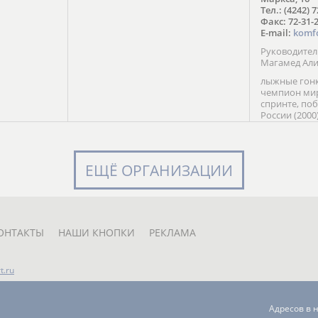
в Солт-
Тел.: (4242) 
сто;
Факс: 72-31-
E-mail:
komf
Руководите
Магамед Ал
лыжные гонк
чемпион мир
спринте, по
России (2000
команды Рос
мастер спор
класса, сер
Универсиады
ЕЩЁ ОРГАНИЗАЦИИ
Кубка России
мастер спор
первенств Ро
юниорской 
России Е. Кр
ОНТАКТЫ
НАШИ КНОПКИ
РЕКЛАМА
t.ru
Адресов в 