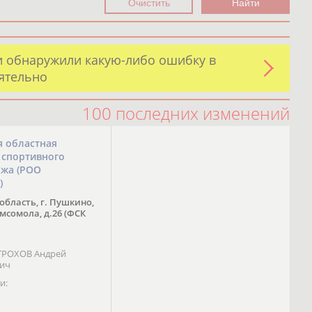
и обнаружили какую-либо ошибку в
оятельно
100 последних изменений
я областная
 спортивного
ожа (РОО
)
область, г. Пушкино,
омсомола, д.26 (ФСК
 ТРОХОВ Андрей
вич
и: