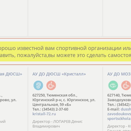
орошо известной вам спортивной организации ил
авить, пожалуйста,вы можете это сделать самосто
кая ДЮСШ»
АУ ДО ДЮСШ «Кристалл»
АУ ДО МО
.,
627250, Тюменская обл.,
627140, Тюме
рово, ул.
Юргинский р-н, с. Юргинское, ул.
Заводоуковск
Центральная, 59 «Б»
Тел.: (34542)
Тел.: (34543) 2-37-60
​E-mail:
dussh
kristall-72.ru
zavodoukovs
sportsckhola
рий
Директор - ЛОПАРЕВ Денис
Владимирович
Директор - 
Геннадьеви