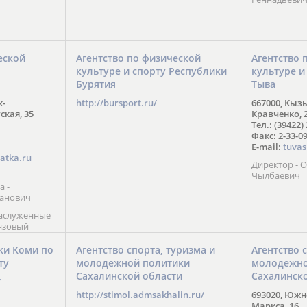
еской
Агентство по физической
Агентство 
культуре и спорту Республики
культуре и
Бурятия
Тыва
к-
http://bursport.ru/
667000, Кыз
ская, 35
Кравченко, 
Тел.: (39422)
Факс: 2-33-0
E-mail:
tuvas
atka.ru
Директор -
Чылбаевич
а -
анович
заслуженные
нзовый
7),
ы (2002) В.
ки Коми по
Агентство спорта, туризма и
Агентство 
 призер
ту
молодежной политики
молодежно
Солт-Лейк-
Сахалинской области
Сахалинск
 мастер
/
 класса О.
http://stimol.admsakhalin.ru/
693020, Южно
а
Маркса, 16