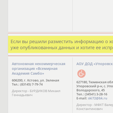
Если вы решили разместить информацию о х
уже опубликованных данных и хотите ее испр
Автономная некоммерческая
АОУ ДОД «Упоровс
организация «Всемирная
Академия Самбо»
606200, г. Кстово, ул. Зеленая
627180, Тюменская обл
Тел.: (83145) 7-79-74
Упоровский р-н, с. Упо
Володарского, 45
Директор - БУРДИКОВ Михаил
Тел.: (34541) 3-28-16
Геннадьевич
E-mail:
ski72@bk.ru
Директор - МФХТ Вале
Константинович