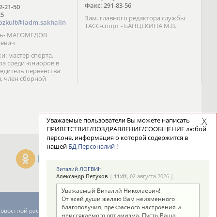
Факс: 291-83-56
72-21-50
25
Зам. главного редактора службы
ozkult@iadm.sakhalin
ТАСС-спорт - БАНЦЕКИНА М.В.
ль- МАГОМЕДОВ
иевич
и: мастер спорта,
а среди юниоров в
бедитель первенства
), член сборной
сии С. Новиков;
та международного
ебряный призер
 (1999), победитель
 (1999) В. Разницын;
Уважаемые пользователи Вы можете написать
та, победитель
ПРИВЕТСТВИЕ/ПОЗДРАВЛЕНИЕ/СООБЩЕНИЕ любой
ссии (1999, 2000), член
персоне, информация о которой содержится в
сборной команды
нашей
БД Персоналий
!
авцова;
Виталий ЛОГВИН
Александр Петухов
|
11:41
, 02 августа 2026 |
Уважаемый Виталий Николаевич!
От всей души желаю Вам неизменного
благополучия, прекрасного настроения и
новостной рассылке: 996
неиссякаемого оптимизма. Пусть Ваша