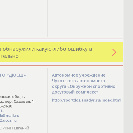
и обнаружили какую-либо ошибку в
ятельно
ЗГО «ДЮСШ»
Автономное учреждение
Чукотского автономного
округа «Окружной спортивно-
досуговый комплекс»
нская обл., г.
http://sportdos.anadyr.ru/index.html
, пер. Садовая, 1
 6-24-30
1-
k@mail.ru
2.ucoz.ru
КОРКИН Евгений
ч