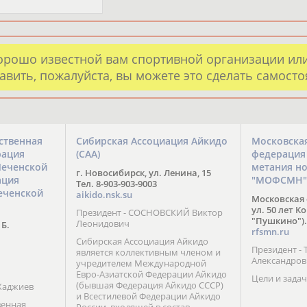
орошо известной вам спортивной организации ил
авить, пожалуйста, вы можете это сделать самост
ственная
Сибирская Ассоциация Айкидо
Московска
рация
(САА)
федерация
Чеченской
метания н
г. Новосибирск, ул. Ленина, 15
ация
"МОФСМН"
Тел. 8-903-903-9003
еченской
aikido.nsk.su
Московская 
ул. 50 лет К
Президент - СОСНОВСКИЙ Виктор
"Пушкино").
Леонидович
 Б.
rfsmn.ru
Сибирская Ассоциация Айкидо
Президент -
является коллективным членом и
Александро
учредителем Международной
Евро-Азиатской Федерации Айкидо
Цели и задач
(бывшая Федерация Айкидо СССР)
Хаджиев
и Всестилевой Федерации Айкидо
венная