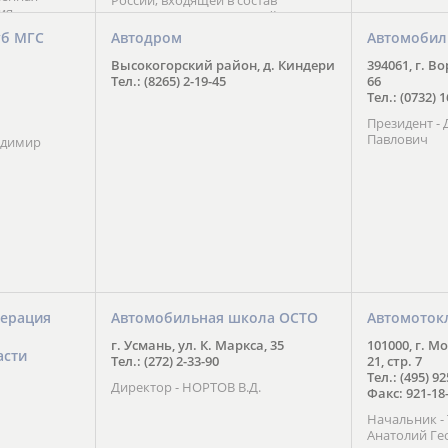
России, входящей в состав
ия
Национального Совета Айкидо
ченской
России, президентом которого
уб МГС
Автодром
Автомобил
ою
является С. В. Киреенко
 2016 года.
Высокогорский район, д. Киндери
394061, г. В
тоит в
Тел.: (8265) 2-19-45
66
ого спорта,
Тел.: (0732) 
твии
Президент -
м регионе и
Павлович
ских и
адимир
нованиях.
ерация
Автомобильная школа ОСТО
Автомоток
г. Усмань, ул. К. Маркса, 35
101000, г. М
асти
Тел.: (272) 2-33-90
21, стр. 7
Тел.: (495) 9
Директор - НОРТОВ В.Д.
Факс: 921-18
Начальник 
Анатолий Ге