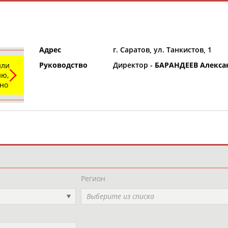
Адрес
г. Саратов, ул. Танкистов, 1
Руководство
Директор -
БАРАНДЕЕВ Алекса
или
ю,
ьно
и
РЕСУРСНАЯ ПЛОЩАДКА
ТАБЛО АК
Регион
Выберите из списка