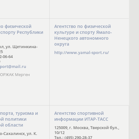
по физической
Агентство по физической
 спорту Республики
культуре и спорту Ямало-
Ненецкого автономного
округа
ыл, ул. Щетинкина-
25
http://www.yamal-sport.ru/
 2-06-64
9
port@mail.ru
 ООРЖАК Мерген
спорта, туризма и
Агентство спортивной
й политики
информации ИТАР-ТАСС
ой области
125009, г. Москва, Тверской бул.,
10/12
-Сахалинск, ул. К.
Тел.: (495) 290-28-37