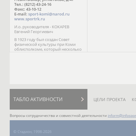
Паралимпийских играх 
Тел.: (8212) 43-24-16
Лейк-Сити (2002) 5-е ме
Факс: 43-10-12
E-mail:
sport-komi@narod.ru
www.sportrk.ru
И.о. руководителя - КОКАРЕВ
Евгений Георгиевич
В 1923 году был создан Совет
физической культуры при Коми
облисполкоме, который несколько
раз реорганизовывался; с 1994 года
существует как Министерство
физической культуры, спорта и
туризма Республики Коми.
ТАБЛО АКТИВНОСТИ
ЦЕЛИ ПРОЕКТА
К
Вопросы сотрудничества и совместной деятельности
inform@infospor
©
Стадион, 1998-2026