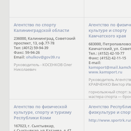
Агентство по спорту
Агентство по физич
Калининградской области
культуре и спорту
Камчатского края
236000, Калининград, Советский
проспект, 13, оф.77-78
683000, Петропавловс
Тел: (4012) 59-94-39
Камчатский, ул. Совет
Факс: 59-94-26
Тел.: (4152) 42-10-77
Email:
ohulkov@gov39.ru
Факс: (4152) 42-11-15
E-mail:
Руководитель - КОСЕНКОВ Олег
kamsport@mail.kamch
Николаевич
www.kamsport.ru
Руководитель Агентств
КРАВЧЕНКО Виктор Ив
горнолыжный спорт: 
мастера спорта — бро
призер Кубка мира (199
обладатель Кубка Европ
Агентство по физической
Агентство Республи
Зеленская; бронзовый
культуре, спорту и туризму
физкультуре и спор
Паралимпийских игр в 
Республики Коми
Сити (2002) А. Мошкин;
http://www.sportrk.ru
спорта международного
167023, г. Сыктывкар,
Мирясова, занявшая н
г.Сыктывкар, ул.Катаева, д.47