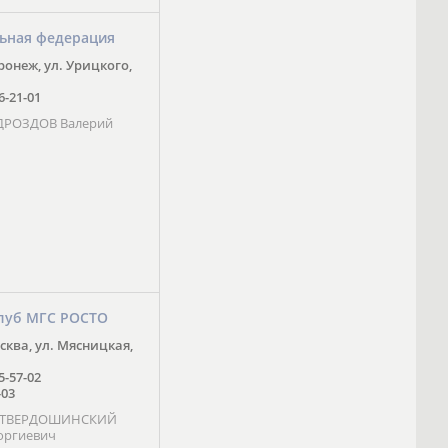
ьная федерация
оронеж, ул. Урицкого,
16-21-01
 ДРОЗДОВ Валерий
луб МГС РОСТО
осква, ул. Мясницкая,
25-57-02
-03
- ТВЕРДОШИНСКИЙ
оргиевич