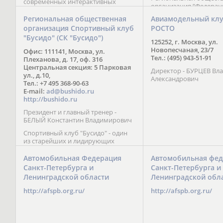
современных интерактивных
организация “Федерац
методик подачи материала;
парусного спорта” Че
обучение на русском и английском
Региональная общественная
Авиамодельный кл
Республики начала св
языках; специалисты с опытом
организация Спортивный клуб
РОСТО
деятельность в декабре
преподавания более 20 лет;
"Бусидо" (СК "Бусидо")
Миссия федерации сос
направленность на общее
125252, г. Москва, ул.
популяризации парусн
развитие ребенка: проведение
Новопесчаная, 23/7
Офис: 111141, Москва, ул.
привлечении и содейс
творческих мастер-классов, уроков
Тел.: (495) 943-51-91
Плеханова, д. 17, оф. 316
развитию спорта в это
по истории и литературе,
Центральная секция: 5 Парковая
спортсменов на россий
Директор - БУРЦЕВ Вл
организация регулярных
ул., д.10,
международных сорев
Александрович
шахматных сборов на спортивных
Тел.: +7 495 368-90-63
базах и в детских лагерях,
E-mail:
ad@bushido.ru
проведение встреч с выдающимися
http://bushido.ru
шахматистами; корпоративное
Президент и главный тренер -
обучение; онлайн обучение в
БЕЛЫЙ Константин Владимирович
форме вебинаров и
индивидуальных занятий, круглые
Спортивный клуб "Бусидо" - один
столы российских и
из старейших и лидирующих
международных тренеров,
клубов России, изучающих и
организация фестивалей; онлайн
развивающих различные боевые
Автомобильная Федерация
Автомобильная фед
трансляция мероприятий и
искусства и, прежде всего, каратэ
Санкт-Петербурга и
Санкт-Петербурга и
турниров.
Кёкусинкай - первого в мире стиля
Ленинградской области
Ленинградской обл
контактного каратэ, получившего
огромное развитие во всем
http://afspb.org.ru/
http://afspb.org.ru/
мире. Однако, спектр интересов
клуба распространяется на все без
исключения виды и стили боевых
искусств.