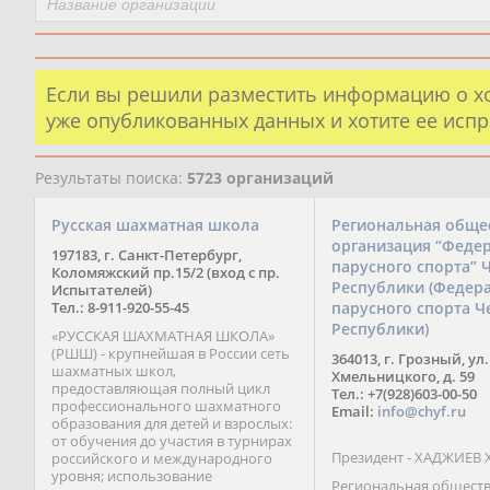
Если вы решили разместить информацию о х
уже опубликованных данных и хотите ее испр
Результаты поиска:
5723 организаций
Русская шахматная школа
Региональная обще
организация “Феде
197183, г. Санкт-Петербург,
парусного спорта” 
Коломяжский пр.15/2 (вход с пр.
Республики (Федер
Испытателей)
Тел.: 8-911-920-55-45
парусного спорта Ч
Республики)
«РУССКАЯ ШАХМАТНАЯ ШКОЛА»
(РШШ) - крупнейшая в России сеть
364013, г. Грозный, ул.
шахматных школ,
Хмельницкого, д. 59
предоставляющая полный цикл
Тел.: +7(928)603-00-50
профессионального шахматного
Email:
info@chyf.ru
образования для детей и взрослых:
от обучения до участия в турнирах
Президент - ХАДЖИЕВ 
российского и международного
уровня; использование
Региональная общест