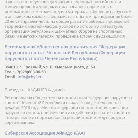
взрослых: от обучения до участия в турнирах российского и
международного уровня; использование современных
интерактивных методик подачи материала; обучение на русском
и английском языках; специалисты с опытом преподавания более
20 лет; направленность на общее развитие ребенка: проведение
творческих мастер-классов, уроков по истории и литературе,
организация регулярных шахматных сборов на спортивных
базах и в детских лагерях, проведение встреч с выдающимися
шахматистами; корпоративное обучение; онлайн обучение в
форме вебинаров и индивидуальных занятий, круглые столы
Региональная общественная организация “Федерация
российских и международных тренеров, организация фестивалей;
парусного спорта” Чеченской Республики (Федерация
онлайн трансляция мероприятий и турниров.
парусного спорта Чеченской Республики)
364013, г. Грозный, ул. Б. Хмельницкого, д. 59
Тел.: +7(928)603-00-50
Email:
info@chyf.ru
Президент - ХАДЖИЕВ Хаджиев
Региональная общественная организация “Федерация парусного
спорта” Чеченской Республики начала свою деятельность в
декабре 2016 года. Миссия федерации состоит в популяризации
парусного спорта, привлечении и содействии развитию спорта в
этом регионе и спортсменов на российских и международных
соревнованиях.
Сибирская Ассоциация Айкидо (САА)