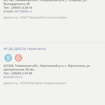
627180, Тюменская обл., Упоровский р-н, с. Упорово, ул.
Володарского, 45
Тел.: (34541) 3-28-16
E-mail:
ski72@bk.ru
Директор - МФХТ Валерий Константинович
АУ ДО ДЮСШ «Кристалл»
627250, Тюменская обл., Юргинский р-н, с. Юргинское, ул.
Центральная, 59 «Б»
Тел.: (34543) 2-37-60
kristall-72.ru
Директор - ЛОПАРЕВ Денис Владимирович