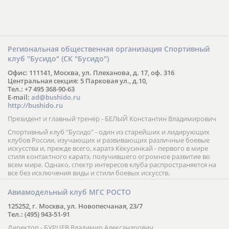
Региональная общественная организация Спортивный
клуб "Бусидо" (СК "Бусидо")
Офис: 111141, Москва, ул. Плеханова, д. 17, оф. 316
Центральная секция: 5 Парковая ул., д.10,
Тел.: +7 495 368-90-63
E-mail:
ad@bushido.ru
http://bushido.ru
Президент и главный тренер - БЕЛЫЙ Константин Владимирович
Спортивный клуб "Бусидо" - один из старейших и лидирующих
клубов России, изучающих и развивающих различные боевые
искусства и, прежде всего, каратэ Кёкусинкай - первого в мире
стиля контактного каратэ, получившего огромное развитие во
всем мире. Однако, спектр интересов клуба распространяется на
все без исключения виды и стили боевых искусств.
Авиамодельный клуб МГС РОСТО
125252, г. Москва, ул. Новопесчаная, 23/7
Тел.: (495) 943-51-91
Директор - БУРЦЕВ Владимир Александрович