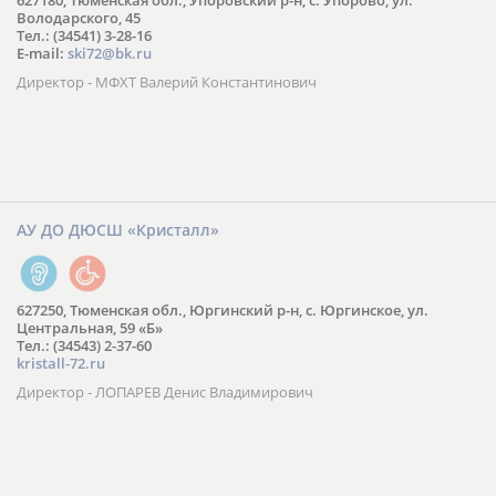
627180, Тюменская обл., Упоровский р-н, с. Упорово, ул.
Володарского, 45
Тел.: (34541) 3-28-16
E-mail:
ski72@bk.ru
Директор - МФХТ Валерий Константинович
АУ ДО ДЮСШ «Кристалл»
627250, Тюменская обл., Юргинский р-н, с. Юргинское, ул.
Центральная, 59 «Б»
Тел.: (34543) 2-37-60
kristall-72.ru
Директор - ЛОПАРЕВ Денис Владимирович