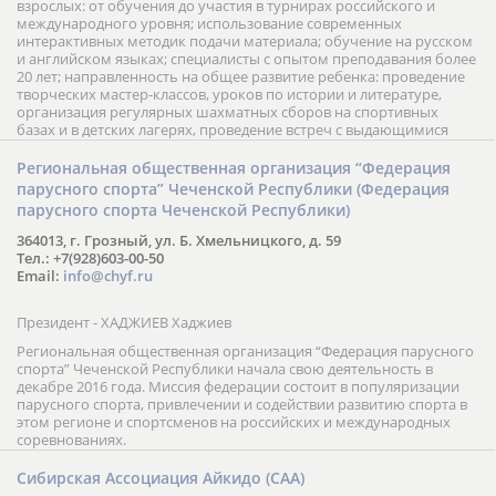
взрослых: от обучения до участия в турнирах российского и
международного уровня; использование современных
интерактивных методик подачи материала; обучение на русском
и английском языках; специалисты с опытом преподавания более
20 лет; направленность на общее развитие ребенка: проведение
творческих мастер-классов, уроков по истории и литературе,
организация регулярных шахматных сборов на спортивных
базах и в детских лагерях, проведение встреч с выдающимися
шахматистами; корпоративное обучение; онлайн обучение в
форме вебинаров и индивидуальных занятий, круглые столы
Региональная общественная организация “Федерация
российских и международных тренеров, организация фестивалей;
парусного спорта” Чеченской Республики (Федерация
онлайн трансляция мероприятий и турниров.
парусного спорта Чеченской Республики)
364013, г. Грозный, ул. Б. Хмельницкого, д. 59
Тел.: +7(928)603-00-50
Email:
info@chyf.ru
Президент - ХАДЖИЕВ Хаджиев
Региональная общественная организация “Федерация парусного
спорта” Чеченской Республики начала свою деятельность в
декабре 2016 года. Миссия федерации состоит в популяризации
парусного спорта, привлечении и содействии развитию спорта в
этом регионе и спортсменов на российских и международных
соревнованиях.
Сибирская Ассоциация Айкидо (САА)