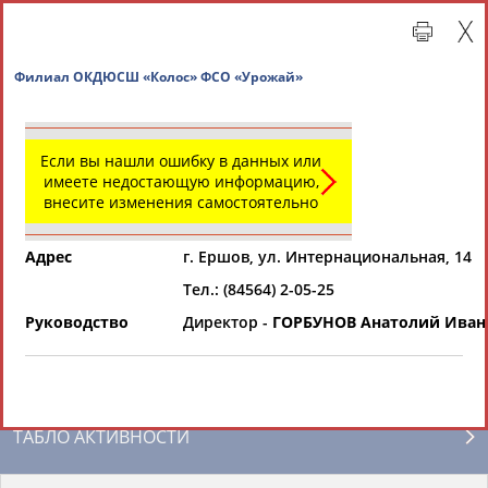
Филиал ОКДЮСШ «Колос» ФСО «Урожай»
Если вы нашли ошибку в данных или
имеете недостающую информацию,
внесите изменения самостоятельно
Адрес
г. Ершов, ул. Интернациональная, 14
Тел.: (84564) 2-05-25
Главная »
Региональные спортивные организации
Руководство
Директор -
ГОРБУНОВ Анатолий Иван
СВОДНЫЕ ИНДЕКСЫ
ТАБЛО АКТИВНОСТИ