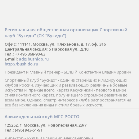
Региональная общественная организация Спортивный
клуб "Бусидо" (СК "Бусидо")
Офис: 111141, Москва, ул. Плеханова, д. 17, оф. 316
Центральная секция: 5 Парковая ул., д.10,
Тел.: +7 495 368-90-63
E-mail:
ad@bushido.ru
http://bushido.ru
Президент и главный тренер - БЕЛЫЙ Константин Владимирович
Спортивный клуб "Бусидо" - один из старейших и лидирующих
клубов России, изучающих и развивающих различные боевые
искусства и, прежде всего, каратэ Кёкусинкай - первого в мире
стиля контактного каратэ, получившего огромное развитие во
всем мире. Однако, спектр интересов клуба распространяется на
все без исключения виды и стили боевых искусств.
Авиамодельный клуб МГС РОСТО
125252, г. Москва, ул. Новопесчаная, 23/7
Тел.: (495) 943-51-91
Директор - БУРЦЕВ Владимир Александрович