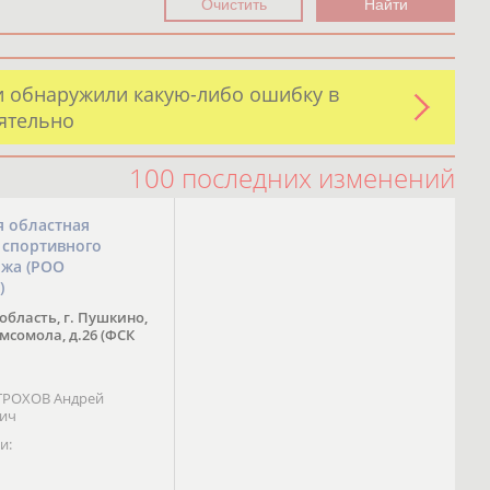
и обнаружили какую-либо ошибку в
оятельно
100 последних изменений
я областная
 спортивного
ожа (РОО
)
область, г. Пушкино,
омсомола, д.26 (ФСК
 ТРОХОВ Андрей
вич
и: