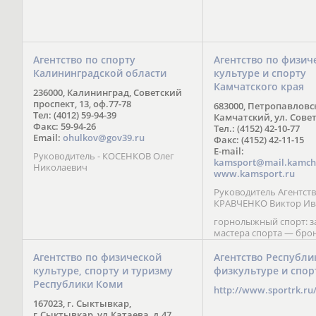
Агентство по спорту
Агентство по физич
Калининградской области
культуре и спорту
Камчатского края
236000, Калининград, Советский
проспект, 13, оф.77-78
683000, Петропавловс
Тел: (4012) 59-94-39
Камчатский, ул. Совет
Факс: 59-94-26
Тел.: (4152) 42-10-77
Email:
ohulkov@gov39.ru
Факс: (4152) 42-11-15
E-mail:
Руководитель - КОСЕНКОВ Олег
kamsport@mail.kamch
Николаевич
www.kamsport.ru
Руководитель Агентств
КРАВЧЕНКО Виктор Ив
горнолыжный спорт: 
мастера спорта — бро
призер Кубка мира (199
обладатель Кубка Европ
Агентство по физической
Агентство Республи
Зеленская; бронзовый
культуре, спорту и туризму
физкультуре и спор
Паралимпийских игр в 
Республики Коми
Сити (2002) А. Мошкин;
http://www.sportrk.ru
спорта международного
167023, г. Сыктывкар,
Мирясова, занявшая н
г.Сыктывкар, ул.Катаева, д.47