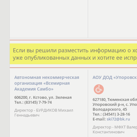
Если вы решили разместить информацию о х
уже опубликованных данных и хотите ее испр
Автономная некоммерческая
АОУ ДОД «Упоровс
организация «Всемирная
Академия Самбо»
606200, г. Кстово, ул. Зеленая
627180, Тюменская обл
Тел.: (83145) 7-79-74
Упоровский р-н, с. Упо
Володарского, 45
Директор - БУРДИКОВ Михаил
Тел.: (34541) 3-28-16
Геннадьевич
E-mail:
ski72@bk.ru
Директор - МФХТ Вале
Константинович