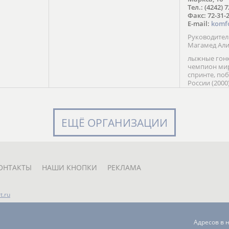
в Солт-
Тел.: (4242) 
сто;
Факс: 72-31-
E-mail:
komf
Руководите
Магамед Ал
лыжные гонк
чемпион мир
спринте, по
России (2000
команды Рос
мастер спор
класса, сер
Универсиады
ЕЩЁ ОРГАНИЗАЦИИ
Кубка России
мастер спор
первенств Ро
юниорской 
России Е. Кр
ОНТАКТЫ
НАШИ КНОПКИ
РЕКЛАМА
t.ru
Адресов в 