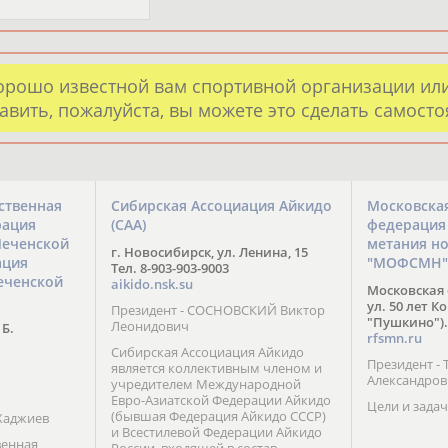
орошо известной вам спортивной организации ил
авить, пожалуйста, вы можете это сделать самост
ственная
Сибирская Ассоциация Айкидо
Московска
рация
(САА)
федерация
Чеченской
метания н
г. Новосибирск, ул. Ленина, 15
ация
"МОФСМН"
Тел. 8-903-903-9003
еченской
aikido.nsk.su
Московская 
ул. 50 лет К
Президент - СОСНОВСКИЙ Виктор
"Пушкино").
Леонидович
 Б.
rfsmn.ru
Сибирская Ассоциация Айкидо
Президент -
является коллективным членом и
Александро
учредителем Международной
Евро-Азиатской Федерации Айкидо
Цели и задач
(бывшая Федерация Айкидо СССР)
Хаджиев
и Всестилевой Федерации Айкидо
венная