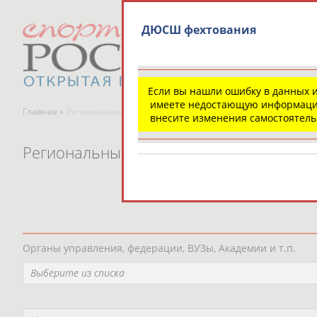
ДЮСШ фехтования
Если вы нашли ошибку в данных 
имеете недостающую информаци
Главная »
Региональные спортивные организации
внесите изменения самостоятел
Региональные спортивные организаци
Органы управления, федерации, ВУЗы, Академии и т.п.
Выберите из списка