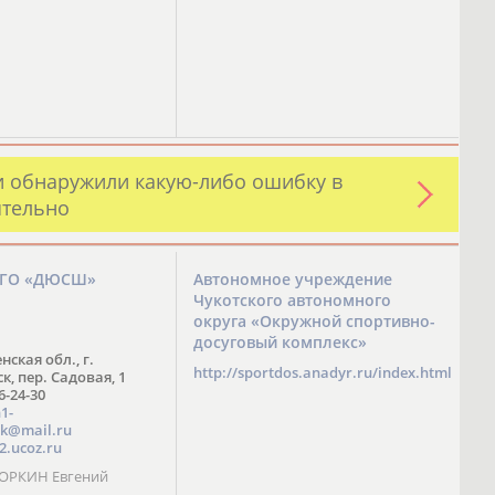
и обнаружили какую-либо ошибку в
ятельно
ЗГО «ДЮСШ»
Автономное учреждение
Чукотского автономного
округа «Окружной спортивно-
досуговый комплекс»
нская обл., г.
http://sportdos.anadyr.ru/index.html
, пер. Садовая, 1
 6-24-30
1-
k@mail.ru
2.ucoz.ru
КОРКИН Евгений
ч