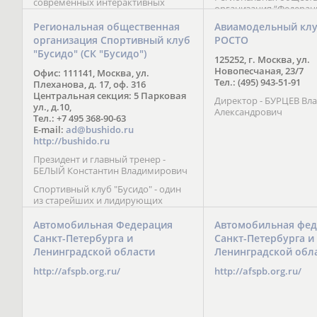
современных интерактивных
организация “Федерац
методик подачи материала;
парусного спорта” Че
обучение на русском и английском
Региональная общественная
Авиамодельный кл
Республики начала св
языках; специалисты с опытом
организация Спортивный клуб
РОСТО
деятельность в декабре
преподавания более 20 лет;
"Бусидо" (СК "Бусидо")
Миссия федерации сос
направленность на общее
125252, г. Москва, ул.
популяризации парусн
развитие ребенка: проведение
Новопесчаная, 23/7
Офис: 111141, Москва, ул.
привлечении и содейс
творческих мастер-классов, уроков
Тел.: (495) 943-51-91
Плеханова, д. 17, оф. 316
развитию спорта в это
по истории и литературе,
Центральная секция: 5 Парковая
спортсменов на россий
Директор - БУРЦЕВ Вл
организация регулярных
ул., д.10,
международных сорев
Александрович
шахматных сборов на спортивных
Тел.: +7 495 368-90-63
базах и в детских лагерях,
E-mail:
ad@bushido.ru
проведение встреч с выдающимися
http://bushido.ru
шахматистами; корпоративное
Президент и главный тренер -
обучение; онлайн обучение в
БЕЛЫЙ Константин Владимирович
форме вебинаров и
индивидуальных занятий, круглые
Спортивный клуб "Бусидо" - один
столы российских и
из старейших и лидирующих
международных тренеров,
клубов России, изучающих и
организация фестивалей; онлайн
развивающих различные боевые
Автомобильная Федерация
Автомобильная фед
трансляция мероприятий и
искусства и, прежде всего, каратэ
Санкт-Петербурга и
Санкт-Петербурга и
турниров.
Кёкусинкай - первого в мире стиля
Ленинградской области
Ленинградской обл
контактного каратэ, получившего
огромное развитие во всем
http://afspb.org.ru/
http://afspb.org.ru/
мире. Однако, спектр интересов
клуба распространяется на все без
исключения виды и стили боевых
искусств.