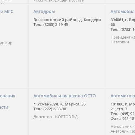
России, входящей в состав
ия
Национального Совета Айкидо
ченской
России, президентом которого
уб МГС
Автодром
Автомобил
ою
является С. В. Киреенко
 2016 года.
Высокогорский район, д. Киндери
394061, г. В
тоит в
Тел.: (8265) 2-19-45
66
ого спорта,
Тел.: (0732) 
твии
Президент -
м регионе и
Павлович
ских и
адимир
нованиях.
ерация
Автомобильная школа ОСТО
Автомоток
г. Усмань, ул. К. Маркса, 35
101000, г. М
асти
Тел.: (272) 2-33-90
21, стр. 7
Тел.: (495) 9
Директор - НОРТОВ В.Д.
Факс: 921-18
Начальник 
Анатолий Ге