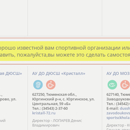
орошо известной вам спортивной организации ил
авить, пожалуйста,вы можете это сделать самосто
кая ДЮСШ»
АУ ДО ДЮСШ «Кристалл»
АУ ДО МО
.,
627250, Тюменская обл.,
627140, Тюме
рово, ул.
Юргинский р-н, с. Юргинское, ул.
Заводоуковск
Центральная, 59 «Б»
Тел.: (34542)
Тел.: (34543) 2-37-60
​E-mail:
dussh
kristall-72.ru
zavodoukovs
sportsckhola
рий
Директор - ЛОПАРЕВ Денис
Владимирович
Директор - 
Геннадьеви