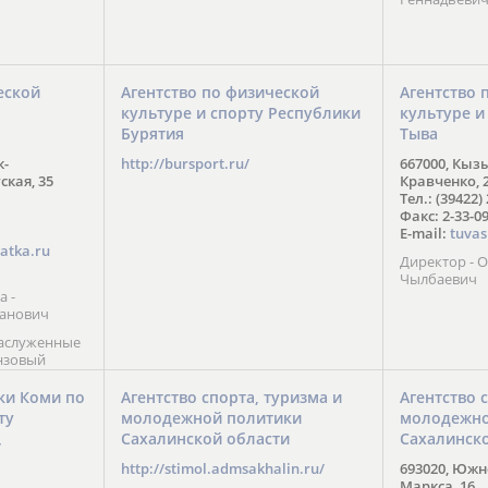
еской
Агентство по физической
Агентство 
культуре и спорту Республики
культуре и
Бурятия
Тыва
к-
http://bursport.ru/
667000, Кыз
ская, 35
Кравченко, 
Тел.: (39422)
Факс: 2-33-0
E-mail:
tuvas
atka.ru
Директор -
Чылбаевич
а -
анович
заслуженные
нзовый
7),
ы (2002) В.
ки Коми по
Агентство спорта, туризма и
Агентство 
 призер
ту
молодежной политики
молодежно
Солт-Лейк-
Сахалинской области
Сахалинск
 мастер
/
 класса О.
http://stimol.admsakhalin.ru/
693020, Южно
а
Маркса, 16