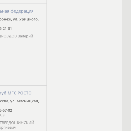
ьная федерация
оронеж, ул. Урицкого,
16-21-01
 ДРОЗДОВ Валерий
луб МГС РОСТО
осква, ул. Мясницкая,
25-57-02
-03
- ТВЕРДОШИНСКИЙ
оргиевич