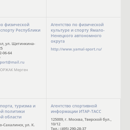
по физической
Агентство по физической
 спорту Республики
культуре и спорту Ямало-
Ненецкого автономного
округа
ыл, ул. Щетинкина-
25
http://www.yamal-sport.ru/
 2-06-64
9
port@mail.ru
 ООРЖАК Мерген
спорта, туризма и
Агентство спортивной
й политики
информации ИТАР-ТАСС
ой области
125009, г. Москва, Тверской бул.,
10/12
-Сахалинск, ул. К.
Тел.: (495) 290-28-37