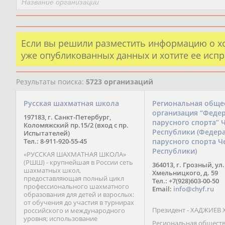
Если вы решили разместить информацию о х
уже опубликованных данных и хотите ее испр
Результаты поиска:
5723 организаций
Русская шахматная школа
Региональная обще
организация “Феде
197183, г. Санкт-Петербург,
парусного спорта” 
Коломяжский пр.15/2 (вход с пр.
Республики (Федер
Испытателей)
Тел.: 8-911-920-55-45
парусного спорта Ч
Республики)
«РУССКАЯ ШАХМАТНАЯ ШКОЛА»
(РШШ) - крупнейшая в России сеть
364013, г. Грозный, ул.
шахматных школ,
Хмельницкого, д. 59
предоставляющая полный цикл
Тел.: +7(928)603-00-50
профессионального шахматного
Email:
info@chyf.ru
образования для детей и взрослых:
от обучения до участия в турнирах
Президент - ХАДЖИЕВ 
российского и международного
уровня; использование
Региональная общест