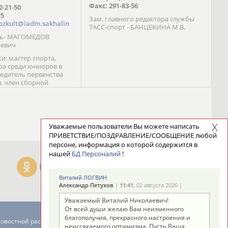
Факс: 291-83-56
72-21-50
25
Зам. главного редактора службы
ozkult@iadm.sakhalin
ТАСС-спорт - БАНЦЕКИНА М.В.
ль- МАГОМЕДОВ
иевич
и: мастер спорта,
а среди юниоров в
бедитель первенства
), член сборной
сии С. Новиков;
та международного
ебряный призер
 (1999), победитель
 (1999) В. Разницын;
Уважаемые пользователи Вы можете написать
та, победитель
ПРИВЕТСТВИЕ/ПОЗДРАВЛЕНИЕ/СООБЩЕНИЕ любой
ссии (1999, 2000), член
персоне, информация о которой содержится в
сборной команды
нашей
БД Персоналий
!
авцова;
Виталий ЛОГВИН
Александр Петухов
|
11:41
, 02 августа 2026 |
Уважаемый Виталий Николаевич!
От всей души желаю Вам неизменного
благополучия, прекрасного настроения и
новостной рассылке: 996
неиссякаемого оптимизма. Пусть Ваша