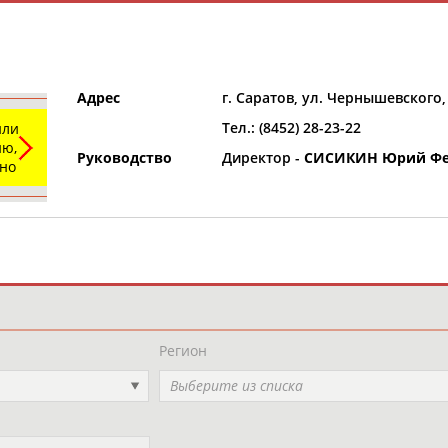
Адрес
г. Саратов, ул. Чернышевского,
Тел.: (8452) 28-23-22
или
ю,
Руководство
Директор -
СИСИКИН Юрий Фе
ьно
и
РЕСУРСНАЯ ПЛОЩАДКА
ТАБЛО АК
Регион
Выберите из списка