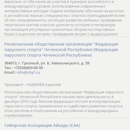
взрослых: от обучения до участия в турнирах российского и
международного уровня; использование современных
интерактивных методик подачи материала; обучение на русском
и английском языках; специалисты с опытом преподавания более
20 лет; направленность на общее развитие ребенка: проведение
творческих мастер-классов, уроков по истории и литературе,
организация регулярных шахматных сборов на спортивных
базах и в детских лагерях, проведение встреч с выдающимися
шахматистами; корпоративное обучение; онлайн обучение в
форме вебинаров и индивидуальных занятий, круглые столы
Региональная общественная организация “Федерация
российских и международных тренеров, организация фестивалей;
парусного спорта” Чеченской Республики (Федерация
онлайн трансляция мероприятий и турниров.
парусного спорта Чеченской Республики)
364013, г. Грозный, ул. Б. Хмельницкого, д. 59
Тел.: +7(928)603-00-50
Email:
info@chyf.ru
Президент - ХАДЖИЕВ Хаджиев
Региональная общественная организация “Федерация парусного
спорта” Чеченской Республики начала свою деятельность в
декабре 2016 года. Миссия федерации состоит в популяризации
парусного спорта, привлечении и содействии развитию спорта в
этом регионе и спортсменов на российских и международных
соревнованиях.
Сибирская Ассоциация Айкидо (САА)