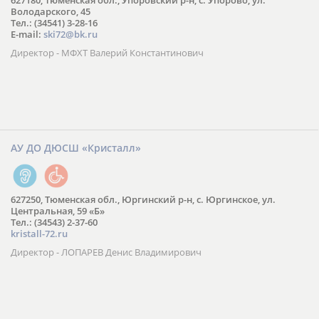
627180, Тюменская обл., Упоровский р-н, с. Упорово, ул.
Володарского, 45
Тел.: (34541) 3-28-16
E-mail:
ski72@bk.ru
Директор - МФХТ Валерий Константинович
АУ ДО ДЮСШ «Кристалл»
627250, Тюменская обл., Юргинский р-н, с. Юргинское, ул.
Центральная, 59 «Б»
Тел.: (34543) 2-37-60
kristall-72.ru
Директор - ЛОПАРЕВ Денис Владимирович