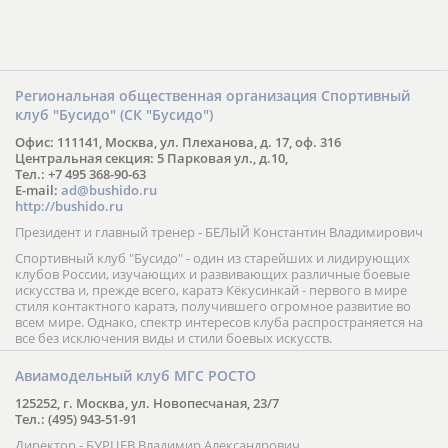
Региональная общественная организация Спортивный
клуб "Бусидо" (СК "Бусидо")
Офис: 111141, Москва, ул. Плеханова, д. 17, оф. 316
Центральная секция: 5 Парковая ул., д.10,
Тел.: +7 495 368-90-63
E-mail:
ad@bushido.ru
http://bushido.ru
Президент и главный тренер - БЕЛЫЙ Константин Владимирович
Спортивный клуб "Бусидо" - один из старейших и лидирующих
клубов России, изучающих и развивающих различные боевые
искусства и, прежде всего, каратэ Кёкусинкай - первого в мире
стиля контактного каратэ, получившего огромное развитие во
всем мире. Однако, спектр интересов клуба распространяется на
все без исключения виды и стили боевых искусств.
Авиамодельный клуб МГС РОСТО
125252, г. Москва, ул. Новопесчаная, 23/7
Тел.: (495) 943-51-91
Директор - БУРЦЕВ Владимир Александрович