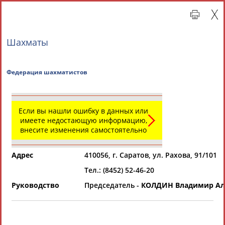
Шахматы
Федерация шахматистов
Если вы нашли ошибку в данных или
имеете недостающую информацию,
внесите изменения самостоятельно
Главная »
Региональные спортивные организации
Адрес
410056, г. Саратов, ул. Рахова, 91/101
СВОДНЫЕ ИНДЕКСЫ
Тел.: (8452) 52-46-20
Руководство
Председатель -
КОЛДИН Владимир Ал
ТАБЛО АКТИВНОСТИ