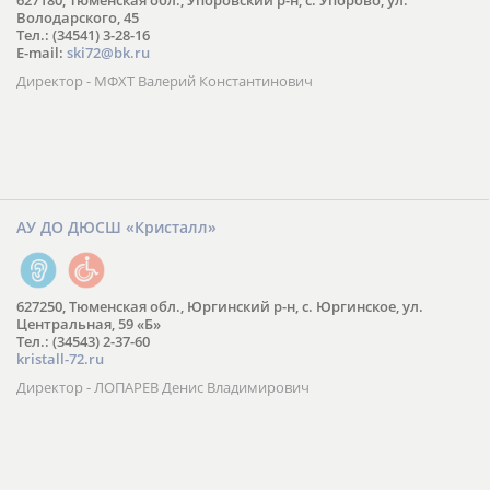
627180, Тюменская обл., Упоровский р-н, с. Упорово, ул.
Володарского, 45
Тел.: (34541) 3-28-16
E-mail:
ski72@bk.ru
Директор - МФХТ Валерий Константинович
АУ ДО ДЮСШ «Кристалл»
627250, Тюменская обл., Юргинский р-н, с. Юргинское, ул.
Центральная, 59 «Б»
Тел.: (34543) 2-37-60
kristall-72.ru
Директор - ЛОПАРЕВ Денис Владимирович