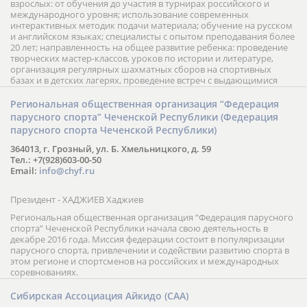
взрослых: от обучения до участия в турнирах российского и
международного уровня; использование современных
интерактивных методик подачи материала; обучение на русском
и английском языках; специалисты с опытом преподавания более
20 лет; направленность на общее развитие ребенка: проведение
творческих мастер-классов, уроков по истории и литературе,
организация регулярных шахматных сборов на спортивных
базах и в детских лагерях, проведение встреч с выдающимися
шахматистами; корпоративное обучение; онлайн обучение в
форме вебинаров и индивидуальных занятий, круглые столы
Региональная общественная организация “Федерация
российских и международных тренеров, организация фестивалей;
парусного спорта” Чеченской Республики (Федерация
онлайн трансляция мероприятий и турниров.
парусного спорта Чеченской Республики)
364013, г. Грозный, ул. Б. Хмельницкого, д. 59
Тел.: +7(928)603-00-50
Email:
info@chyf.ru
Президент - ХАДЖИЕВ Хаджиев
Региональная общественная организация “Федерация парусного
спорта” Чеченской Республики начала свою деятельность в
декабре 2016 года. Миссия федерации состоит в популяризации
парусного спорта, привлечении и содействии развитию спорта в
этом регионе и спортсменов на российских и международных
соревнованиях.
Сибирская Ассоциация Айкидо (САА)