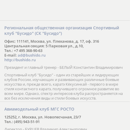
Региональная общественная организация Спортивный
клуб "Бусидо" (СК "Бусидо")
Офис: 111141, Москва, ул. Плеханова, д. 17, оф. 316
Центральная секция: 5 Парковая ул., д.10,
Тел.: +7 495 368-90-63
E-mail:
ad@bushido.ru
http://bushido.ru
Президент и главный тренер - БЕЛЫЙ Константин Владимирович
Спортивный клуб "Бусидо" - один из старейших и лидирующих
клубов России, изучающих и развивающих различные боевые
искусства и, прежде всего, каратэ Кёкусинкай - первого в мире
стиля контактного каратэ, получившего огромное развитие во
всем мире. Однако, спектр интересов клуба распространяется на
все без исключения виды и стили боевых искусств.
Авиамодельный клуб МГС РОСТО
125252, г. Москва, ул. Новопесчаная, 23/7
Тел.: (495) 943-51-91
Директор - БУРЦЕВ Владимир Александрович