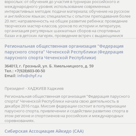
взрослых: от обучения до участия в турнирах российского и
международного уровня; использование современных
интерактивных методик подачи материала; обучение на русском
и английском языках; специалисты с опытом преподавания более
20 лет; направленность на общее развитие ребенка: проведение
творческих мастер-классов, уроков по истории и литературе,
организация регулярных шахматных сборов на спортивных
базах и в детских лагерях, проведение встреч с выдающимися
шахматистами; корпоративное обучение; онлайн обучение в
форме вебинаров и индивидуальных занятий, круглые столы
Региональная общественная организация “Федерация
российских и международных тренеров, организация фестивалей;
парусного спорта” Чеченской Республики (Федерация
онлайн трансляция мероприятий и турниров.
парусного спорта Чеченской Республики)
364013, г. Грозный, ул. Б. Хмельницкого, д. 59
Тел.: +7(928)603-00-50
Email:
info@chyf.ru
Президент - ХАДЖИЕВ Хаджиев
Региональная общественная организация “Федерация парусного
спорта” Чеченской Республики начала свою деятельность в
декабре 2016 года. Миссия федерации состоит в популяризации
парусного спорта, привлечении и содействии развитию спорта в
этом регионе и спортсменов на российских и международных
соревнованиях.
Сибирская Ассоциация Айкидо (САА)