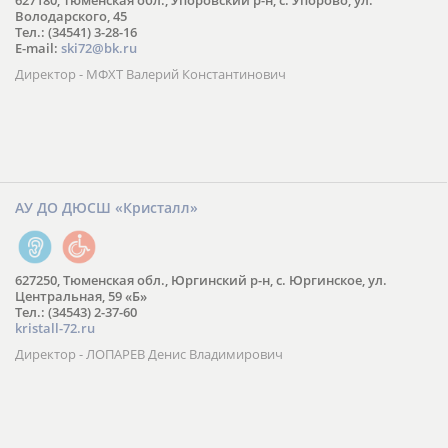
627180, Тюменская обл., Упоровский р-н, с. Упорово, ул.
Володарского, 45
Тел.: (34541) 3-28-16
E-mail:
ski72@bk.ru
Директор - МФХТ Валерий Константинович
АУ ДО ДЮСШ «Кристалл»
627250, Тюменская обл., Юргинский р-н, с. Юргинское, ул.
Центральная, 59 «Б»
Тел.: (34543) 2-37-60
kristall-72.ru
Директор - ЛОПАРЕВ Денис Владимирович