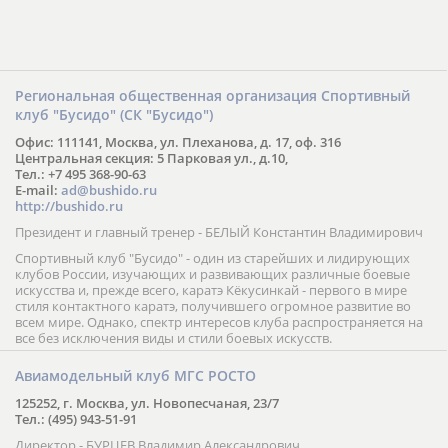
Региональная общественная организация Спортивный
клуб "Бусидо" (СК "Бусидо")
Офис: 111141, Москва, ул. Плеханова, д. 17, оф. 316
Центральная секция: 5 Парковая ул., д.10,
Тел.: +7 495 368-90-63
E-mail:
ad@bushido.ru
http://bushido.ru
Президент и главный тренер - БЕЛЫЙ Константин Владимирович
Спортивный клуб "Бусидо" - один из старейших и лидирующих
клубов России, изучающих и развивающих различные боевые
искусства и, прежде всего, каратэ Кёкусинкай - первого в мире
стиля контактного каратэ, получившего огромное развитие во
всем мире. Однако, спектр интересов клуба распространяется на
все без исключения виды и стили боевых искусств.
Авиамодельный клуб МГС РОСТО
125252, г. Москва, ул. Новопесчаная, 23/7
Тел.: (495) 943-51-91
Директор - БУРЦЕВ Владимир Александрович