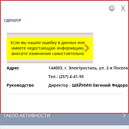
СДЮШОР
Если вы нашли ошибку в данных или
имеете недостающую информацию,
внесите изменения самостоятельно
Адрес
144003, г. Электросталь, ул. 2-я Поселк
Тел.: (257) 4-41-95
Главная »
Региональные спортивные организации
Руководство
Директор -
ШЕЙНИН Евгений Федоро
СВОДНЫЕ ИНДЕКСЫ
ТАБЛО АКТИВНОСТИ