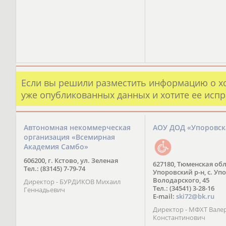
Если вы решили разместить информацию о х
уже опубликованных данных и хотите ее испр
Автономная некоммерческая
АОУ ДОД «Упоровс
организация «Всемирная
Академия Самбо»
606200, г. Кстово, ул. Зеленая
627180, Тюменская обл
Тел.: (83145) 7-79-74
Упоровский р-н, с. Упо
Володарского, 45
Директор - БУРДИКОВ Михаил
Тел.: (34541) 3-28-16
Геннадьевич
E-mail:
ski72@bk.ru
Директор - МФХТ Вале
Константинович