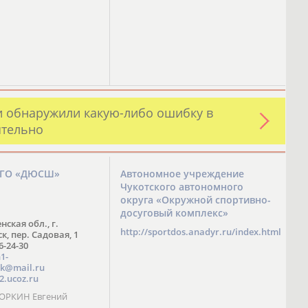
и обнаружили какую-либо ошибку в
ятельно
ЗГО «ДЮСШ»
Автономное учреждение
Чукотского автономного
округа «Окружной спортивно-
досуговый комплекс»
нская обл., г.
http://sportdos.anadyr.ru/index.html
, пер. Садовая, 1
 6-24-30
1-
k@mail.ru
2.ucoz.ru
КОРКИН Евгений
ч