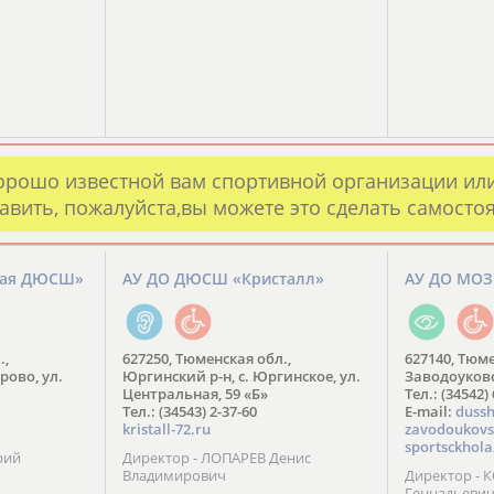
орошо известной вам спортивной организации ил
авить, пожалуйста,вы можете это сделать самосто
кая ДЮСШ»
АУ ДО ДЮСШ «Кристалл»
АУ ДО МО
.,
627250, Тюменская обл.,
627140, Тюме
рово, ул.
Юргинский р-н, с. Юргинское, ул.
Заводоуковск
Центральная, 59 «Б»
Тел.: (34542)
Тел.: (34543) 2-37-60
​E-mail:
dussh
kristall-72.ru
zavodoukovs
sportsckhola
рий
Директор - ЛОПАРЕВ Денис
Владимирович
Директор - 
Геннадьеви