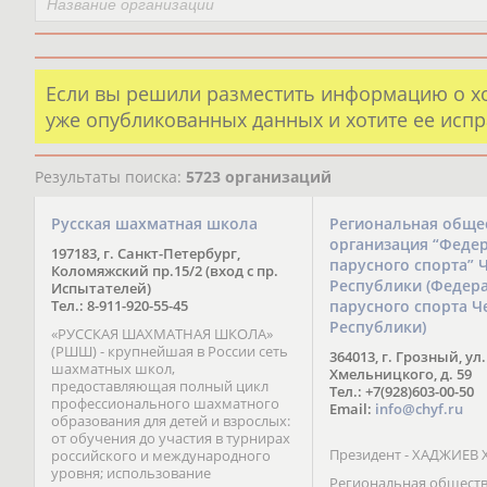
Если вы решили разместить информацию о х
уже опубликованных данных и хотите ее испр
Результаты поиска:
5723 организаций
Русская шахматная школа
Региональная обще
организация “Феде
197183, г. Санкт-Петербург,
парусного спорта” 
Коломяжский пр.15/2 (вход с пр.
Республики (Федер
Испытателей)
Тел.: 8-911-920-55-45
парусного спорта Ч
Республики)
«РУССКАЯ ШАХМАТНАЯ ШКОЛА»
(РШШ) - крупнейшая в России сеть
364013, г. Грозный, ул.
шахматных школ,
Хмельницкого, д. 59
предоставляющая полный цикл
Тел.: +7(928)603-00-50
профессионального шахматного
Email:
info@chyf.ru
образования для детей и взрослых:
от обучения до участия в турнирах
Президент - ХАДЖИЕВ 
российского и международного
уровня; использование
Региональная общест