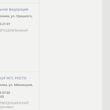
ьная федерация
оронеж, ул. Урицкого,
16-21-01
 ДРОЗДОВ Валерий
луб МГС РОСТО
осква, ул. Мясницкая,
25-57-02
-03
- ТВЕРДОШИНСКИЙ
оргиевич