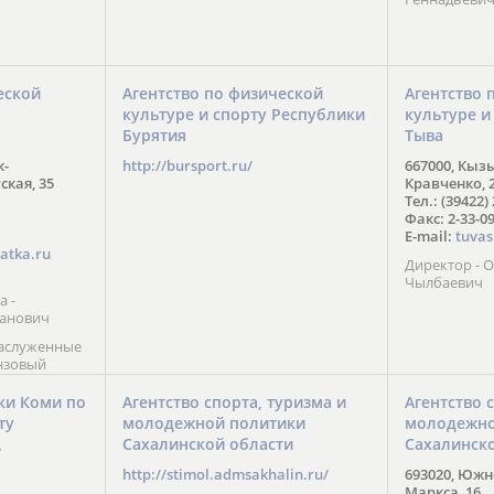
еской
Агентство по физической
Агентство 
культуре и спорту Республики
культуре и
Бурятия
Тыва
к-
http://bursport.ru/
667000, Кыз
ская, 35
Кравченко, 
Тел.: (39422)
Факс: 2-33-0
E-mail:
tuvas
atka.ru
Директор -
Чылбаевич
а -
анович
заслуженные
нзовый
7),
ы (2002) В.
ки Коми по
Агентство спорта, туризма и
Агентство 
 призер
ту
молодежной политики
молодежно
Солт-Лейк-
Сахалинской области
Сахалинск
 мастер
/
 класса О.
http://stimol.admsakhalin.ru/
693020, Южно
а
Маркса, 16