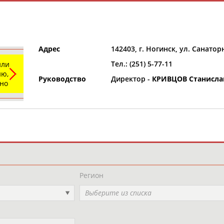
Адрес
142403, г. Ногинск, ул. Санатор
Тел.: (251) 5-77-11
или
ю,
Руководство
Директор -
КРИВЦОВ Станисла
ьно
и
РЕСУРСНАЯ ПЛОЩАДКА
ТАБЛО АК
Регион
Выберите из списка