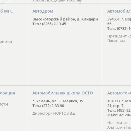
России, входящей в состав
ия
Национального Совета Айкидо
ченской
России, президентом которого
уб МГС
Автодром
Автомобил
ою
является С. В. Киреенко
 2016 года.
Высокогорский район, д. Киндери
394061, г. В
тоит в
Тел.: (8265) 2-19-45
66
ого спорта,
Тел.: (0732) 
твии
Президент -
м регионе и
Павлович
ских и
адимир
нованиях.
ерация
Автомобильная школа ОСТО
Автомоток
г. Усмань, ул. К. Маркса, 35
101000, г. М
асти
Тел.: (272) 2-33-90
21, стр. 7
Тел.: (495) 9
Директор - НОРТОВ В.Д.
Факс: 921-18
Начальник 
Анатолий Ге