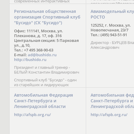
современных интерактивных
организация “Федерац
методик подачи материала;
парусного спорта” Че
обучение на русском и английском
Региональная общественная
Авиамодельный кл
Республики начала св
языках; специалисты с опытом
организация Спортивный клуб
РОСТО
деятельность в декабре
преподавания более 20 лет;
"Бусидо" (СК "Бусидо")
Миссия федерации сос
направленность на общее
125252, г. Москва, ул.
популяризации парусн
развитие ребенка: проведение
Новопесчаная, 23/7
Офис: 111141, Москва, ул.
привлечении и содейс
творческих мастер-классов, уроков
Тел.: (495) 943-51-91
Плеханова, д. 17, оф. 316
развитию спорта в это
по истории и литературе,
Центральная секция: 5 Парковая
спортсменов на россий
Директор - БУРЦЕВ Вл
организация регулярных
ул., д.10,
международных сорев
Александрович
шахматных сборов на спортивных
Тел.: +7 495 368-90-63
базах и в детских лагерях,
E-mail:
ad@bushido.ru
проведение встреч с выдающимися
http://bushido.ru
шахматистами; корпоративное
Президент и главный тренер -
обучение; онлайн обучение в
БЕЛЫЙ Константин Владимирович
форме вебинаров и
индивидуальных занятий, круглые
Спортивный клуб "Бусидо" - один
столы российских и
из старейших и лидирующих
международных тренеров,
клубов России, изучающих и
организация фестивалей; онлайн
развивающих различные боевые
Автомобильная Федерация
Автомобильная фед
трансляция мероприятий и
искусства и, прежде всего, каратэ
Санкт-Петербурга и
Санкт-Петербурга и
турниров.
Кёкусинкай - первого в мире стиля
Ленинградской области
Ленинградской обл
контактного каратэ, получившего
огромное развитие во всем
http://afspb.org.ru/
http://afspb.org.ru/
мире. Однако, спектр интересов
клуба распространяется на все без
исключения виды и стили боевых
искусств.