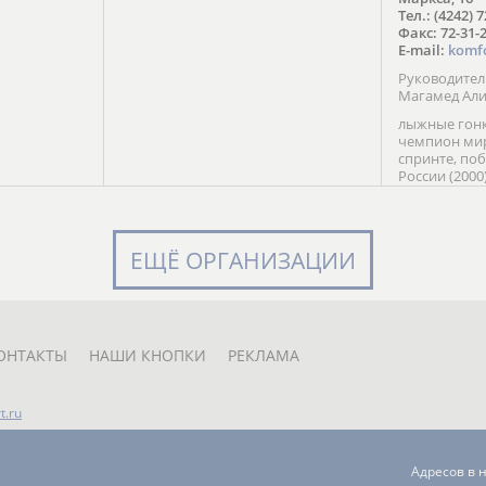
в Солт-
Тел.: (4242) 
сто;
Факс: 72-31-
E-mail:
komf
Руководите
Магамед Ал
лыжные гонк
чемпион мир
спринте, по
России (2000
команды Рос
мастер спор
класса, сер
Универсиады
ЕЩЁ ОРГАНИЗАЦИИ
Кубка России
мастер спор
первенств Ро
юниорской 
России Е. Кр
ОНТАКТЫ
НАШИ КНОПКИ
РЕКЛАМА
t.ru
Адресов в 