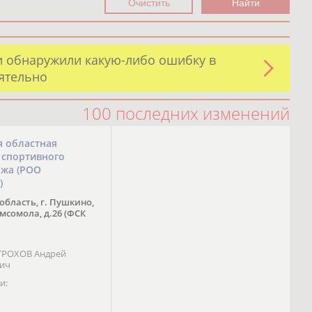
и обнаружили какую-либо ошибку в
оятельно
100 последних изменений
я областная
 спортивного
ожа (РОО
)
область, г. Пушкино,
омсомола, д.26 (ФСК
 ТРОХОВ Андрей
вич
и: