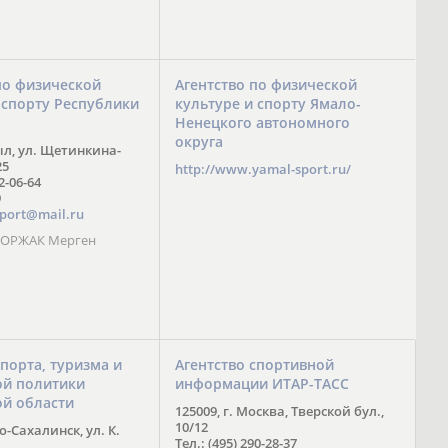
по физической
Агентство по физической
 спорту Республики
культуре и спорту Ямало-
Ненецкого автономного
округа
ыл, ул. Щетинкина-
25
http://www.yamal-sport.ru/
 2-06-64
9
port@mail.ru
 ООРЖАК Мерген
спорта, туризма и
Агентство спортивной
й политики
информации ИТАР-ТАСС
ой области
125009, г. Москва, Тверской бул.,
10/12
-Сахалинск, ул. К.
Тел.: (495) 290-28-37