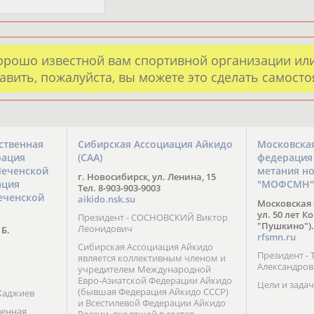
орошо известной вам спортивной организации ил
авить, пожалуйста, вы можете это сделать самост
ственная
Сибирская Ассоциация Айкидо
Московска
рация
(САА)
федерация
Чеченской
метания н
г. Новосибирск, ул. Ленина, 15
ация
"МОФСМН"
Тел. 8-903-903-9003
еченской
aikido.nsk.su
Московская 
ул. 50 лет К
Президент - СОСНОВСКИЙ Виктор
"Пушкино").
Леонидович
 Б.
rfsmn.ru
Сибирская Ассоциация Айкидо
Президент -
является коллективным членом и
Александро
учредителем Международной
Евро-Азиатской Федерации Айкидо
Цели и задач
(бывшая Федерация Айкидо СССР)
Хаджиев
и Всестилевой Федерации Айкидо
венная