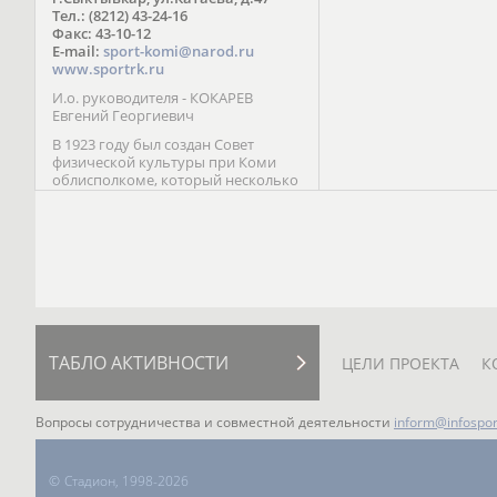
Паралимпийских играх 
Тел.: (8212) 43-24-16
Лейк-Сити (2002) 5-е ме
Факс: 43-10-12
E-mail:
sport-komi@narod.ru
www.sportrk.ru
И.о. руководителя - КОКАРЕВ
Евгений Георгиевич
В 1923 году был создан Совет
физической культуры при Коми
облисполкоме, который несколько
раз реорганизовывался; с 1994 года
существует как Министерство
физической культуры, спорта и
туризма Республики Коми.
ТАБЛО АКТИВНОСТИ
ЦЕЛИ ПРОЕКТА
К
Вопросы сотрудничества и совместной деятельности
inform@infospor
©
Стадион, 1998-2026