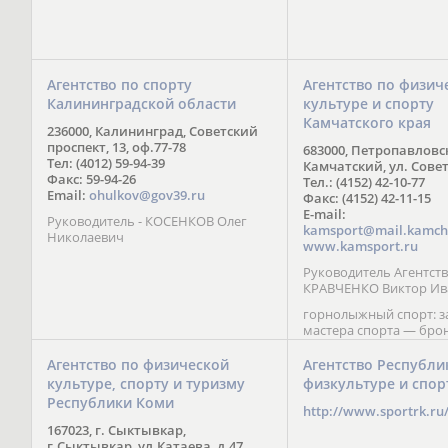
Агентство по спорту
Агентство по физич
Калининградской области
культуре и спорту
Камчатского края
236000, Калининград, Советский
проспект, 13, оф.77-78
683000, Петропавловс
Тел: (4012) 59-94-39
Камчатский, ул. Совет
Факс: 59-94-26
Тел.: (4152) 42-10-77
Email:
ohulkov@gov39.ru
Факс: (4152) 42-11-15
E-mail:
Руководитель - КОСЕНКОВ Олег
kamsport@mail.kamch
Николаевич
www.kamsport.ru
Руководитель Агентств
КРАВЧЕНКО Виктор Ив
горнолыжный спорт: 
мастера спорта — бро
призер Кубка мира (199
обладатель Кубка Европ
Агентство по физической
Агентство Республи
Зеленская; бронзовый
культуре, спорту и туризму
физкультуре и спор
Паралимпийских игр в 
Республики Коми
Сити (2002) А. Мошкин;
http://www.sportrk.ru
спорта международного
167023, г. Сыктывкар,
Мирясова, занявшая н
г.Сыктывкар, ул.Катаева, д.47