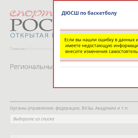
ДЮСШ по баскетболу
Если вы нашли ошибку в данных 
имеете недостающую информаци
Главная »
Региональные спортивные организации
внесите изменения самостоятел
Региональные спортивные организаци
Органы управления, федерации, ВУЗы, Академии и т.п.
Выберите из списка