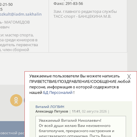
Факс: 291-83-56
72-21-50
25
Зам. главного редактора службы
ozkult@iadm.sakhalin
ТАСС-спорт - БАНЦЕКИНА М.В.
ль- МАГОМЕДОВ
иевич
и: мастер спорта,
а среди юниоров в
бедитель первенства
), член сборной
сии С. Новиков;
та международного
ебряный призер
 (1999), победитель
 (1999) В. Разницын;
Уважаемые пользователи Вы можете написать
та, победитель
ПРИВЕТСТВИЕ/ПОЗДРАВЛЕНИЕ/СООБЩЕНИЕ любой
ссии (1999, 2000), член
персоне, информация о которой содержится в
сборной команды
нашей
БД Персоналий
!
авцова;
Виталий ЛОГВИН
Александр Петухов
|
11:41
, 02 августа 2026 |
Уважаемый Виталий Николаевич!
От всей души желаю Вам неизменного
благополучия, прекрасного настроения и
новостной рассылке: 996
неиссякаемого оптимизма. Пусть Ваша