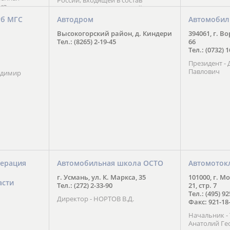
России, входящей в состав
ия
Национального Совета Айкидо
ченской
России, президентом которого
уб МГС
Автодром
Автомобил
ою
является С. В. Киреенко
 2016 года.
Высокогорский район, д. Киндери
394061, г. В
тоит в
Тел.: (8265) 2-19-45
66
ого спорта,
Тел.: (0732) 
твии
Президент -
м регионе и
Павлович
ских и
адимир
нованиях.
ерация
Автомобильная школа ОСТО
Автомоток
г. Усмань, ул. К. Маркса, 35
101000, г. М
асти
Тел.: (272) 2-33-90
21, стр. 7
Тел.: (495) 9
Директор - НОРТОВ В.Д.
Факс: 921-18
Начальник 
Анатолий Ге