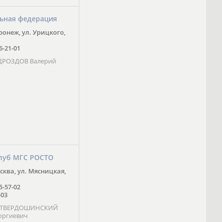
ьная федерация
оронеж, ул. Урицкого,
16-21-01
 ДРОЗДОВ Валерий
луб МГС РОСТО
осква, ул. Мясницкая,
25-57-02
-03
- ТВЕРДОШИНСКИЙ
оргиевич