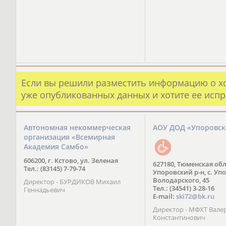
Если вы решили разместить информацию о х
уже опубликованных данных и хотите ее испр
Автономная некоммерческая
АОУ ДОД «Упоровс
организация «Всемирная
Академия Самбо»
606200, г. Кстово, ул. Зеленая
627180, Тюменская обл
Тел.: (83145) 7-79-74
Упоровский р-н, с. Упо
Володарского, 45
Директор - БУРДИКОВ Михаил
Тел.: (34541) 3-28-16
Геннадьевич
E-mail:
ski72@bk.ru
Директор - МФХТ Вале
Константинович