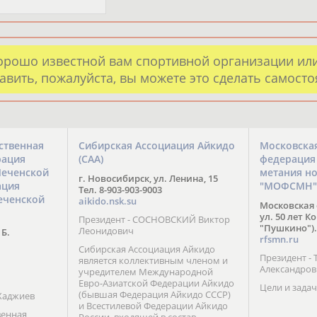
орошо известной вам спортивной организации ил
авить, пожалуйста, вы можете это сделать самост
ственная
Сибирская Ассоциация Айкидо
Московска
рация
(САА)
федерация
Чеченской
метания н
г. Новосибирск, ул. Ленина, 15
ация
"МОФСМН"
Тел. 8-903-903-9003
еченской
aikido.nsk.su
Московская 
ул. 50 лет К
Президент - СОСНОВСКИЙ Виктор
"Пушкино").
Леонидович
 Б.
rfsmn.ru
Сибирская Ассоциация Айкидо
Президент -
является коллективным членом и
Александро
учредителем Международной
Евро-Азиатской Федерации Айкидо
Цели и задач
(бывшая Федерация Айкидо СССР)
Хаджиев
и Всестилевой Федерации Айкидо
венная