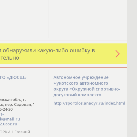
и обнаружили какую-либо ошибку в
ятельно
ЗГО «ДЮСШ»
Автономное учреждение
Чукотского автономного
округа «Окружной спортивно-
досуговый комплекс»
нская обл., г.
http://sportdos.anadyr.ru/index.html
, пер. Садовая, 1
 6-24-30
1-
k@mail.ru
2.ucoz.ru
КОРКИН Евгений
ч