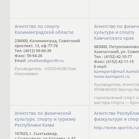
Агентство по спорту
Агентство по физич
Калининградской области
культуре и спорту
Камчатского края
236000, Калининград, Советский
проспект, 13, оф.77-78
683000, Петропавловс
Тел: (4012) 59-94-39
Камчатский, ул. Совет
Факс: 59-94-26
Тел.: (4152) 42-10-77
Email:
ohulkov@gov39.ru
Факс: (4152) 42-11-15
E-mail:
Руководитель - КОСЕНКОВ Олег
kamsport@mail.kamch
Николаевич
www.kamsport.ru
Руководитель Агентств
КРАВЧЕНКО Виктор Ив
горнолыжный спорт: 
мастера спорта — бро
призер Кубка мира (199
обладатель Кубка Европ
Агентство по физической
Агентство Республи
Зеленская; бронзовый
культуре, спорту и туризму
физкультуре и спор
Паралимпийских игр в 
Республики Коми
Сити (2002) А. Мошкин;
http://www.sportrk.ru
спорта международного
167023, г. Сыктывкар,
Мирясова, занявшая н
г.Сыктывкар, ул.Катаева, д.47