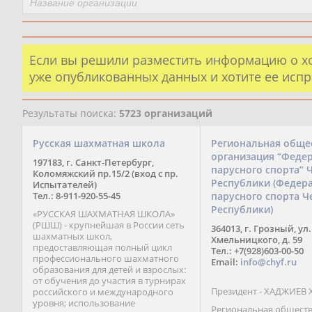
Если вы решили разместить информацию о х
уже опубликованных данных и хотите ее испр
Результаты поиска:
5723 организаций
Русская шахматная школа
Региональная обще
организация “Феде
197183, г. Санкт-Петербург,
парусного спорта” 
Коломяжский пр.15/2 (вход с пр.
Республики (Федер
Испытателей)
Тел.: 8-911-920-55-45
парусного спорта Ч
Республики)
«РУССКАЯ ШАХМАТНАЯ ШКОЛА»
(РШШ) - крупнейшая в России сеть
364013, г. Грозный, ул.
шахматных школ,
Хмельницкого, д. 59
предоставляющая полный цикл
Тел.: +7(928)603-00-50
профессионального шахматного
Email:
info@chyf.ru
образования для детей и взрослых:
от обучения до участия в турнирах
Президент - ХАДЖИЕВ 
российского и международного
уровня; использование
Региональная общест