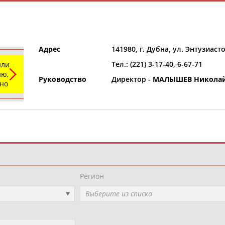
Адрес
141980, г. Дубна, ул. Энтузиаст
Тел.: (221) 3-17-40, 6-67-71
или
ю,
Руководство
Директор -
МАЛЫШЕВ Николай
ьно
и
РЕСУРСНАЯ ПЛОЩАДКА
ТАБЛО АК
Регион
Выберите из списка