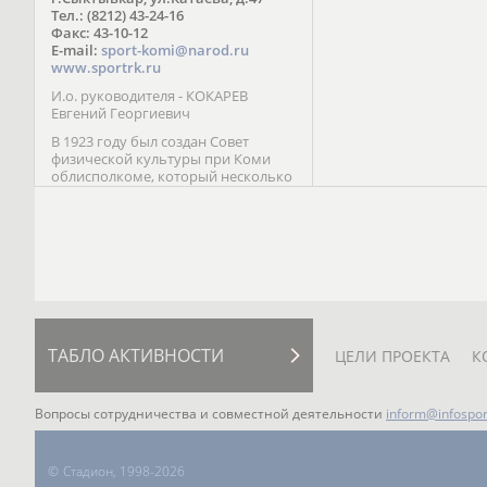
Паралимпийских играх 
Тел.: (8212) 43-24-16
Лейк-Сити (2002) 5-е ме
Факс: 43-10-12
E-mail:
sport-komi@narod.ru
www.sportrk.ru
И.о. руководителя - КОКАРЕВ
Евгений Георгиевич
В 1923 году был создан Совет
физической культуры при Коми
облисполкоме, который несколько
раз реорганизовывался; с 1994 года
существует как Министерство
физической культуры, спорта и
туризма Республики Коми.
ТАБЛО АКТИВНОСТИ
ЦЕЛИ ПРОЕКТА
К
Вопросы сотрудничества и совместной деятельности
inform@infospor
©
Стадион, 1998-2026