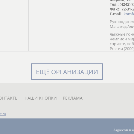
в Солт-
Тел.: (4242) 
сто;
Факс: 72-31-
E-mail:
komf
Руководите
Магамед Ал
лыжные гонк
чемпион мир
спринте, по
России (2000
команды Рос
мастер спор
класса, сер
Универсиады
ЕЩЁ ОРГАНИЗАЦИИ
Кубка России
мастер спор
первенств Ро
юниорской 
России Е. Кр
ОНТАКТЫ
НАШИ КНОПКИ
РЕКЛАМА
t.ru
Адресов в 