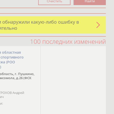
и обнаружили какую-либо ошибку в
оятельно
100 последних изменений
я областная
 спортивного
ожа (РОО
)
область, г. Пушкино,
омсомола, д.26 (ФСК
 ТРОХОВ Андрей
вич
и: