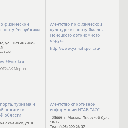
по физической
Агентство по физической
 спорту Республики
культуре и спорту Ямало-
Ненецкого автономного
округа
ыл, ул. Щетинкина-
25
http://www.yamal-sport.ru/
 2-06-64
9
port@mail.ru
 ООРЖАК Мерген
спорта, туризма и
Агентство спортивной
й политики
информации ИТАР-ТАСС
ой области
125009, г. Москва, Тверской бул.,
10/12
-Сахалинск, ул. К.
Тел.: (495) 290-28-37