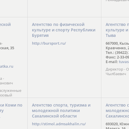
еской
Агентство по физической
Агентство 
культуре и спорту Республики
культуре и
Бурятия
Тыва
к-
http://bursport.ru/
667000, Кыз
ская, 35
Кравченко, 
Тел.: (39422)
Факс: 2-33-0
E-mail:
tuvas
atka.ru
Директор -
Чылбаевич
а -
анович
заслуженные
нзовый
7),
ы (2002) В.
ки Коми по
Агентство спорта, туризма и
Агентство 
 призер
ту
молодежной политики
молодежно
Солт-Лейк-
Сахалинской области
Сахалинск
 мастер
/
 класса О.
http://stimol.admsakhalin.ru/
693020, Южно
а
Маркса, 16