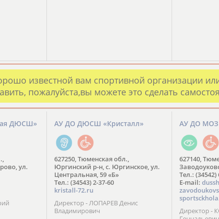
орошо известной вам спортивной организации ил
авить, пожалуйста,вы можете это сделать самосто
кая ДЮСШ»
АУ ДО ДЮСШ «Кристалл»
АУ ДО МО
.,
627250, Тюменская обл.,
627140, Тюме
рово, ул.
Юргинский р-н, с. Юргинское, ул.
Заводоуковск
Центральная, 59 «Б»
Тел.: (34542)
Тел.: (34543) 2-37-60
​E-mail:
dussh
kristall-72.ru
zavodoukovs
sportsckhola
рий
Директор - ЛОПАРЕВ Денис
Владимирович
Директор - 
Геннадьеви