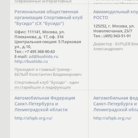
современных интерактивных
организация “Федерац
методик подачи материала;
парусного спорта” Че
обучение на русском и английском
Региональная общественная
Авиамодельный кл
Республики начала св
языках; специалисты с опытом
организация Спортивный клуб
РОСТО
деятельность в декабре
преподавания более 20 лет;
"Бусидо" (СК "Бусидо")
Миссия федерации сос
направленность на общее
125252, г. Москва, ул.
популяризации парусн
развитие ребенка: проведение
Новопесчаная, 23/7
Офис: 111141, Москва, ул.
привлечении и содейс
творческих мастер-классов, уроков
Тел.: (495) 943-51-91
Плеханова, д. 17, оф. 316
развитию спорта в это
по истории и литературе,
Центральная секция: 5 Парковая
спортсменов на россий
Директор - БУРЦЕВ Вл
организация регулярных
ул., д.10,
международных сорев
Александрович
шахматных сборов на спортивных
Тел.: +7 495 368-90-63
базах и в детских лагерях,
E-mail:
ad@bushido.ru
проведение встреч с выдающимися
http://bushido.ru
шахматистами; корпоративное
Президент и главный тренер -
обучение; онлайн обучение в
БЕЛЫЙ Константин Владимирович
форме вебинаров и
индивидуальных занятий, круглые
Спортивный клуб "Бусидо" - один
столы российских и
из старейших и лидирующих
международных тренеров,
клубов России, изучающих и
организация фестивалей; онлайн
развивающих различные боевые
Автомобильная Федерация
Автомобильная фед
трансляция мероприятий и
искусства и, прежде всего, каратэ
Санкт-Петербурга и
Санкт-Петербурга и
турниров.
Кёкусинкай - первого в мире стиля
Ленинградской области
Ленинградской обл
контактного каратэ, получившего
огромное развитие во всем
http://afspb.org.ru/
http://afspb.org.ru/
мире. Однако, спектр интересов
клуба распространяется на все без
исключения виды и стили боевых
искусств.