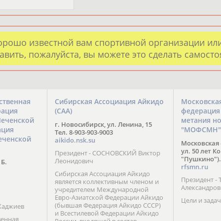
орошо известной вам спортивной организации ил
авить, пожалуйста, вы можете это сделать самост
ственная
Сибирская Ассоциация Айкидо
Московска
рация
(САА)
федерация
Чеченской
метания н
г. Новосибирск, ул. Ленина, 15
ация
"МОФСМН"
Тел. 8-903-903-9003
еченской
aikido.nsk.su
Московская 
ул. 50 лет К
Президент - СОСНОВСКИЙ Виктор
"Пушкино").
Леонидович
 Б.
rfsmn.ru
Сибирская Ассоциация Айкидо
Президент -
является коллективным членом и
Александро
учредителем Международной
Евро-Азиатской Федерации Айкидо
Цели и задач
(бывшая Федерация Айкидо СССР)
Хаджиев
и Всестилевой Федерации Айкидо
венная