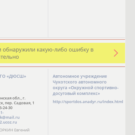
и обнаружили какую-либо ошибку в
ятельно
ЗГО «ДЮСШ»
Автономное учреждение
Чукотского автономного
округа «Окружной спортивно-
досуговый комплекс»
нская обл., г.
http://sportdos.anadyr.ru/index.html
, пер. Садовая, 1
 6-24-30
1-
k@mail.ru
2.ucoz.ru
КОРКИН Евгений
ч