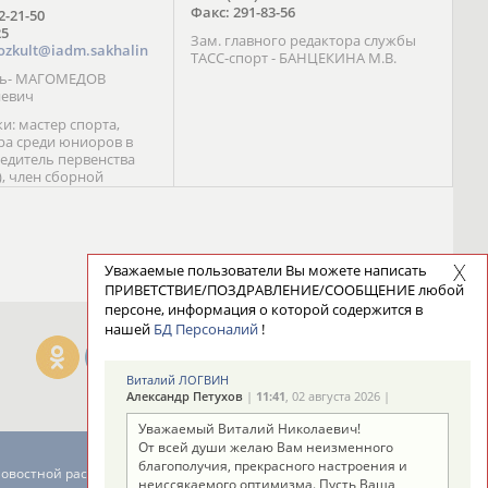
Факс: 291-83-56
72-21-50
25
Зам. главного редактора службы
ozkult@iadm.sakhalin
ТАСС-спорт - БАНЦЕКИНА М.В.
ль- МАГОМЕДОВ
иевич
и: мастер спорта,
а среди юниоров в
бедитель первенства
), член сборной
сии С. Новиков;
та международного
ебряный призер
 (1999), победитель
 (1999) В. Разницын;
Уважаемые пользователи Вы можете написать
та, победитель
ПРИВЕТСТВИЕ/ПОЗДРАВЛЕНИЕ/СООБЩЕНИЕ любой
ссии (1999, 2000), член
персоне, информация о которой содержится в
сборной команды
нашей
БД Персоналий
!
авцова;
Виталий ЛОГВИН
Александр Петухов
|
11:41
, 02 августа 2026 |
Уважаемый Виталий Николаевич!
От всей души желаю Вам неизменного
благополучия, прекрасного настроения и
новостной рассылке: 996
неиссякаемого оптимизма. Пусть Ваша