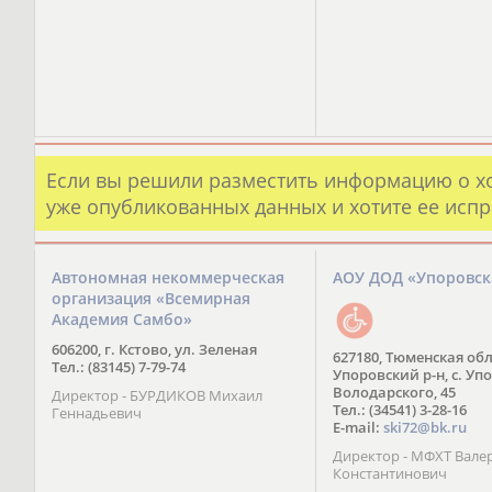
Если вы решили разместить информацию о х
уже опубликованных данных и хотите ее испр
Автономная некоммерческая
АОУ ДОД «Упоровс
организация «Всемирная
Академия Самбо»
606200, г. Кстово, ул. Зеленая
627180, Тюменская обл
Тел.: (83145) 7-79-74
Упоровский р-н, с. Упо
Володарского, 45
Директор - БУРДИКОВ Михаил
Тел.: (34541) 3-28-16
Геннадьевич
E-mail:
ski72@bk.ru
Директор - МФХТ Вале
Константинович