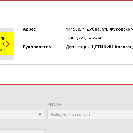
Адрес
141980, г. Дубна, ул. Жуковског
Тел.: (221) 5-55-68
или
ю,
Руководство
Директор -
ЩЕТИНИН Алексан
ьно
и
РЕСУРСНАЯ ПЛОЩАДКА
ТАБЛО АК
Регион
Выберите из списка