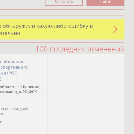
и обнаружили какую-либо ошибку в
оятельно
100 последних изменений
я областная
 спортивного
ожа (РОО
)
область, г. Пушкино,
омсомола, д.26 (ФСК
 ТРОХОВ Андрей
вич
и: