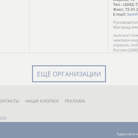
в Солт-
Тел.: (4242) 
сто;
Факс: 72-31-
E-mail:
komf
Руководите
Магамед Ал
лыжные гонк
чемпион мир
спринте, по
России (2000
команды Рос
мастер спор
класса, сер
Универсиады
ЕЩЁ ОРГАНИЗАЦИИ
Кубка России
мастер спор
первенств Ро
юниорской 
России Е. Кр
ОНТАКТЫ
НАШИ КНОПКИ
РЕКЛАМА
t.ru
Адресов в 