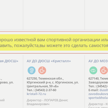
орошо известной вам спортивной организации ил
авить, пожалуйста,вы можете это сделать самосто
кая ДЮСШ»
АУ ДО ДЮСШ «Кристалл»
АУ ДО МО
.,
627250, Тюменская обл.,
627140, Тюме
рово, ул.
Юргинский р-н, с. Юргинское, ул.
Заводоуковск
Центральная, 59 «Б»
Тел.: (34542)
Тел.: (34543) 2-37-60
​E-mail:
dussh
kristall-72.ru
zavodoukovs
sportsckhola
рий
Директор - ЛОПАРЕВ Денис
Владимирович
Директор - 
Геннадьеви