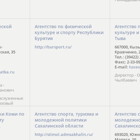
еской
Агентство по физической
Агентство 
культуре и спорту Республики
культуре и
Бурятия
Тыва
к-
http://bursport.ru/
667000, Кыз
ская, 35
Кравченко, 
Тел.: (39422)
Факс: 2-33-0
E-mail:
tuvas
atka.ru
Директор -
Чылбаевич
а -
анович
заслуженные
нзовый
7),
ы (2002) В.
ки Коми по
Агентство спорта, туризма и
Агентство 
 призер
ту
молодежной политики
молодежно
Солт-Лейк-
Сахалинской области
Сахалинск
 мастер
/
 класса О.
http://stimol.admsakhalin.ru/
693020, Южно
а
Маркса, 16