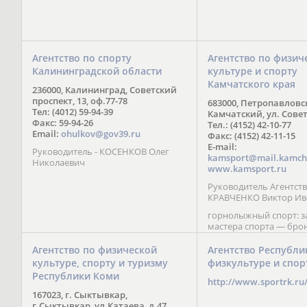
Агентство по спорту
Агентство по физич
Калининградской области
культуре и спорту
Камчатского края
236000, Калининград, Советский
проспект, 13, оф.77-78
683000, Петропавловс
Тел: (4012) 59-94-39
Камчатский, ул. Совет
Факс: 59-94-26
Тел.: (4152) 42-10-77
Email:
ohulkov@gov39.ru
Факс: (4152) 42-11-15
E-mail:
Руководитель - КОСЕНКОВ Олег
kamsport@mail.kamch
Николаевич
www.kamsport.ru
Руководитель Агентств
КРАВЧЕНКО Виктор Ив
горнолыжный спорт: 
мастера спорта — бро
призер Кубка мира (199
обладатель Кубка Европ
Агентство по физической
Агентство Республи
Зеленская; бронзовый
культуре, спорту и туризму
физкультуре и спор
Паралимпийских игр в 
Республики Коми
Сити (2002) А. Мошкин;
http://www.sportrk.ru
спорта международного
167023, г. Сыктывкар,
Мирясова, занявшая н
г.Сыктывкар, ул.Катаева, д.47