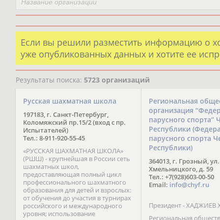
Если вы решили разместить информацию о х
уже опубликованных данных и хотите ее испр
Результаты поиска:
5723 организаций
Русская шахматная школа
Региональная обще
организация “Феде
197183, г. Санкт-Петербург,
парусного спорта” 
Коломяжский пр.15/2 (вход с пр.
Республики (Федер
Испытателей)
Тел.: 8-911-920-55-45
парусного спорта Ч
Республики)
«РУССКАЯ ШАХМАТНАЯ ШКОЛА»
(РШШ) - крупнейшая в России сеть
364013, г. Грозный, ул.
шахматных школ,
Хмельницкого, д. 59
предоставляющая полный цикл
Тел.: +7(928)603-00-50
профессионального шахматного
Email:
info@chyf.ru
образования для детей и взрослых:
от обучения до участия в турнирах
Президент - ХАДЖИЕВ 
российского и международного
уровня; использование
Региональная общест