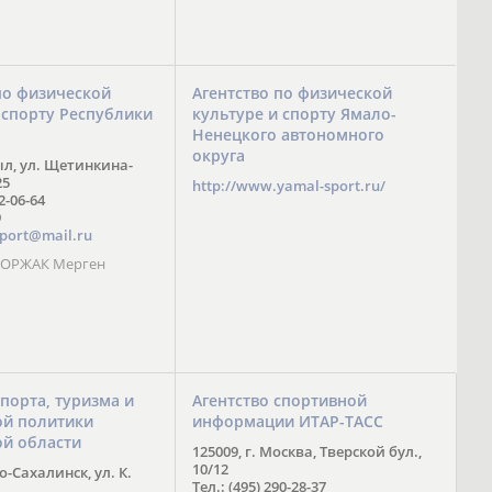
по физической
Агентство по физической
 спорту Республики
культуре и спорту Ямало-
Ненецкого автономного
округа
ыл, ул. Щетинкина-
25
http://www.yamal-sport.ru/
 2-06-64
9
port@mail.ru
 ООРЖАК Мерген
спорта, туризма и
Агентство спортивной
й политики
информации ИТАР-ТАСС
ой области
125009, г. Москва, Тверской бул.,
10/12
-Сахалинск, ул. К.
Тел.: (495) 290-28-37