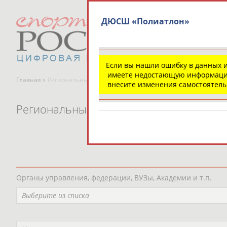
ДЮСШ «Полиатлон»
Если вы нашли ошибку в данных 
имеете недостающую информаци
Главная »
Региональные спортивные организации
внесите изменения самостоятел
Региональные спортивные организаци
Органы управления, федерации, ВУЗы, Академии и т.п.
Выберите из списка