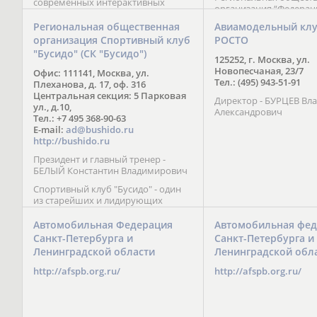
современных интерактивных
организация “Федерац
методик подачи материала;
парусного спорта” Че
обучение на русском и английском
Региональная общественная
Авиамодельный кл
Республики начала св
языках; специалисты с опытом
организация Спортивный клуб
РОСТО
деятельность в декабре
преподавания более 20 лет;
"Бусидо" (СК "Бусидо")
Миссия федерации сос
направленность на общее
125252, г. Москва, ул.
популяризации парусн
развитие ребенка: проведение
Новопесчаная, 23/7
Офис: 111141, Москва, ул.
привлечении и содейс
творческих мастер-классов, уроков
Тел.: (495) 943-51-91
Плеханова, д. 17, оф. 316
развитию спорта в это
по истории и литературе,
Центральная секция: 5 Парковая
спортсменов на россий
Директор - БУРЦЕВ Вл
организация регулярных
ул., д.10,
международных сорев
Александрович
шахматных сборов на спортивных
Тел.: +7 495 368-90-63
базах и в детских лагерях,
E-mail:
ad@bushido.ru
проведение встреч с выдающимися
http://bushido.ru
шахматистами; корпоративное
Президент и главный тренер -
обучение; онлайн обучение в
БЕЛЫЙ Константин Владимирович
форме вебинаров и
индивидуальных занятий, круглые
Спортивный клуб "Бусидо" - один
столы российских и
из старейших и лидирующих
международных тренеров,
клубов России, изучающих и
организация фестивалей; онлайн
развивающих различные боевые
Автомобильная Федерация
Автомобильная фед
трансляция мероприятий и
искусства и, прежде всего, каратэ
Санкт-Петербурга и
Санкт-Петербурга и
турниров.
Кёкусинкай - первого в мире стиля
Ленинградской области
Ленинградской обл
контактного каратэ, получившего
огромное развитие во всем
http://afspb.org.ru/
http://afspb.org.ru/
мире. Однако, спектр интересов
клуба распространяется на все без
исключения виды и стили боевых
искусств.