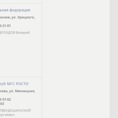
ьная федерация
оронеж, ул. Урицкого,
16-21-01
 ДРОЗДОВ Валерий
луб МГС РОСТО
осква, ул. Мясницкая,
25-57-02
-03
- ТВЕРДОШИНСКИЙ
оргиевич