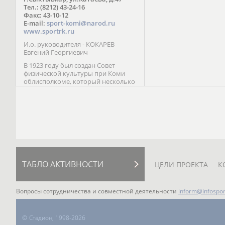
Паралимпийских играх 
Тел.: (8212) 43-24-16
Лейк-Сити (2002) 5-е ме
Факс: 43-10-12
E-mail:
sport-komi@narod.ru
www.sportrk.ru
И.о. руководителя - КОКАРЕВ
Евгений Георгиевич
В 1923 году был создан Совет
физической культуры при Коми
облисполкоме, который несколько
раз реорганизовывался; с 1994 года
существует как Министерство
физической культуры, спорта и
туризма Республики Коми.
ТАБЛО АКТИВНОСТИ
ЦЕЛИ ПРОЕКТА
К
Вопросы сотрудничества и совместной деятельности
inform@infospor
©
Стадион, 1998-2026