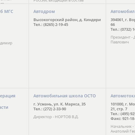
России, входящей в состав
ия
Национального Совета Айкидо
ченской
России, президентом которого
уб МГС
Автодром
Автомобил
ою
является С. В. Киреенко
 2016 года.
Высокогорский район, д. Киндери
394061, г. В
тоит в
Тел.: (8265) 2-19-45
66
ого спорта,
Тел.: (0732) 
твии
Президент -
м регионе и
Павлович
ских и
адимир
нованиях.
ерация
Автомобильная школа ОСТО
Автомоток
г. Усмань, ул. К. Маркса, 35
101000, г. М
асти
Тел.: (272) 2-33-90
21, стр. 7
Тел.: (495) 9
Директор - НОРТОВ В.Д.
Факс: 921-18
Начальник 
Анатолий Ге