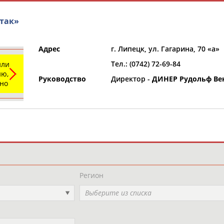
так»
Адрес
г. Липецк, ул. Гагарина, 70 «а»
Тел.: (0742) 72-69-84
или
ю,
Руководство
Директор -
ДИНЕР Рудольф В
ьно
и
РЕСУРСНАЯ ПЛОЩАДКА
ТАБЛО АК
Регион
Выберите из списка