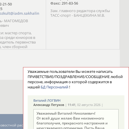
Факс: 291-83-56
72-21-50
25
Зам. главного редактора службы
ozkult@iadm.sakhalin
ТАСС-спорт - БАНЦЕКИНА М.В.
ль- МАГОМЕДОВ
иевич
и: мастер спорта,
а среди юниоров в
бедитель первенства
), член сборной
сии С. Новиков;
та международного
ебряный призер
 (1999), победитель
 (1999) В. Разницын;
Уважаемые пользователи Вы можете написать
та, победитель
ПРИВЕТСТВИЕ/ПОЗДРАВЛЕНИЕ/СООБЩЕНИЕ любой
ссии (1999, 2000), член
персоне, информация о которой содержится в
сборной команды
нашей
БД Персоналий
!
авцова;
Виталий ЛОГВИН
Александр Петухов
|
11:41
, 02 августа 2026 |
Уважаемый Виталий Николаевич!
От всей души желаю Вам неизменного
благополучия, прекрасного настроения и
новостной рассылке: 996
неиссякаемого оптимизма. Пусть Ваша