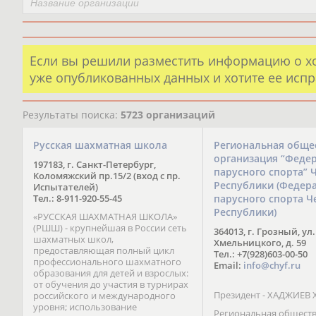
Если вы решили разместить информацию о х
уже опубликованных данных и хотите ее испр
Результаты поиска:
5723 организаций
Русская шахматная школа
Региональная обще
организация “Феде
197183, г. Санкт-Петербург,
парусного спорта” 
Коломяжский пр.15/2 (вход с пр.
Республики (Федер
Испытателей)
Тел.: 8-911-920-55-45
парусного спорта Ч
Республики)
«РУССКАЯ ШАХМАТНАЯ ШКОЛА»
(РШШ) - крупнейшая в России сеть
364013, г. Грозный, ул.
шахматных школ,
Хмельницкого, д. 59
предоставляющая полный цикл
Тел.: +7(928)603-00-50
профессионального шахматного
Email:
info@chyf.ru
образования для детей и взрослых:
от обучения до участия в турнирах
Президент - ХАДЖИЕВ 
российского и международного
уровня; использование
Региональная общест