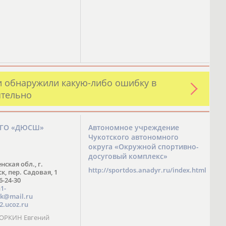
и обнаружили какую-либо ошибку в
ятельно
ЗГО «ДЮСШ»
Автономное учреждение
Чукотского автономного
округа «Окружной спортивно-
досуговый комплекс»
нская обл., г.
http://sportdos.anadyr.ru/index.html
, пер. Садовая, 1
 6-24-30
1-
k@mail.ru
2.ucoz.ru
КОРКИН Евгений
ч