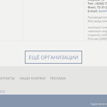
в Солт-
Тел.: (4242) 
сто;
Факс: 72-31-
E-mail:
komf
Руководите
Магамед Ал
лыжные гонк
чемпион мир
спринте, по
России (2000
команды Рос
мастер спор
класса, сер
Универсиады
ЕЩЁ ОРГАНИЗАЦИИ
Кубка России
мастер спор
первенств Ро
юниорской 
России Е. Кр
ОНТАКТЫ
НАШИ КНОПКИ
РЕКЛАМА
t.ru
Адресов в 