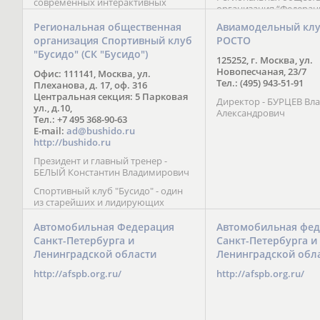
современных интерактивных
организация “Федерац
методик подачи материала;
парусного спорта” Че
обучение на русском и английском
Региональная общественная
Авиамодельный кл
Республики начала св
языках; специалисты с опытом
организация Спортивный клуб
РОСТО
деятельность в декабре
преподавания более 20 лет;
"Бусидо" (СК "Бусидо")
Миссия федерации сос
направленность на общее
125252, г. Москва, ул.
популяризации парусн
развитие ребенка: проведение
Новопесчаная, 23/7
Офис: 111141, Москва, ул.
привлечении и содейс
творческих мастер-классов, уроков
Тел.: (495) 943-51-91
Плеханова, д. 17, оф. 316
развитию спорта в это
по истории и литературе,
Центральная секция: 5 Парковая
спортсменов на россий
Директор - БУРЦЕВ Вл
организация регулярных
ул., д.10,
международных сорев
Александрович
шахматных сборов на спортивных
Тел.: +7 495 368-90-63
базах и в детских лагерях,
E-mail:
ad@bushido.ru
проведение встреч с выдающимися
http://bushido.ru
шахматистами; корпоративное
Президент и главный тренер -
обучение; онлайн обучение в
БЕЛЫЙ Константин Владимирович
форме вебинаров и
индивидуальных занятий, круглые
Спортивный клуб "Бусидо" - один
столы российских и
из старейших и лидирующих
международных тренеров,
клубов России, изучающих и
организация фестивалей; онлайн
развивающих различные боевые
Автомобильная Федерация
Автомобильная фед
трансляция мероприятий и
искусства и, прежде всего, каратэ
Санкт-Петербурга и
Санкт-Петербурга и
турниров.
Кёкусинкай - первого в мире стиля
Ленинградской области
Ленинградской обл
контактного каратэ, получившего
огромное развитие во всем
http://afspb.org.ru/
http://afspb.org.ru/
мире. Однако, спектр интересов
клуба распространяется на все без
исключения виды и стили боевых
искусств.