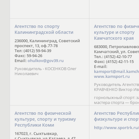
Агентство по спорту
Агентство по физич
Калининградской области
культуре и спорту
Камчатского края
236000, Калининград, Советский
проспект, 13, оф.77-78
683000, Петропавловс
Тел: (4012) 59-94-39
Камчатский, ул. Совет
Факс: 59-94-26
Тел.: (4152) 42-10-77
Email:
ohulkov@gov39.ru
Факс: (4152) 42-11-15
E-mail:
Руководитель - КОСЕНКОВ Олег
kamsport@mail.kamch
Николаевич
www.kamsport.ru
Руководитель Агентств
КРАВЧЕНКО Виктор Ив
горнолыжный спорт: 
мастера спорта — бро
призер Кубка мира (199
обладатель Кубка Европ
Агентство по физической
Агентство Республи
Зеленская; бронзовый
культуре, спорту и туризму
физкультуре и спор
Паралимпийских игр в 
Республики Коми
Сити (2002) А. Мошкин;
http://www.sportrk.ru
спорта международного
167023, г. Сыктывкар,
Мирясова, занявшая н
г.Сыктывкар, ул.Катаева, д.47