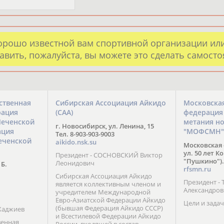
орошо известной вам спортивной организации ил
авить, пожалуйста, вы можете это сделать самост
ственная
Сибирская Ассоциация Айкидо
Московска
рация
(САА)
федерация
Чеченской
метания н
г. Новосибирск, ул. Ленина, 15
ация
"МОФСМН"
Тел. 8-903-903-9003
еченской
aikido.nsk.su
Московская 
ул. 50 лет К
Президент - СОСНОВСКИЙ Виктор
"Пушкино").
Леонидович
 Б.
rfsmn.ru
Сибирская Ассоциация Айкидо
Президент -
является коллективным членом и
Александро
учредителем Международной
Евро-Азиатской Федерации Айкидо
Цели и задач
(бывшая Федерация Айкидо СССР)
Хаджиев
и Всестилевой Федерации Айкидо
венная