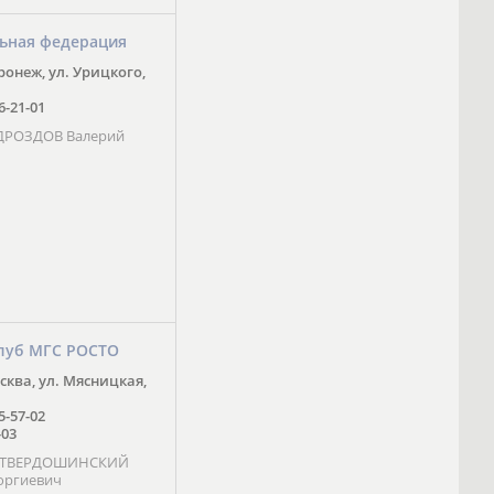
ьная федерация
оронеж, ул. Урицкого,
16-21-01
 ДРОЗДОВ Валерий
луб МГС РОСТО
осква, ул. Мясницкая,
25-57-02
-03
- ТВЕРДОШИНСКИЙ
оргиевич