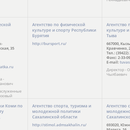
еской
Агентство по физической
Агентство 
культуре и спорту Республики
культуре и
Бурятия
Тыва
к-
http://bursport.ru/
667000, Кыз
ская, 35
Кравченко, 
Тел.: (39422)
Факс: 2-33-0
E-mail:
tuvas
atka.ru
Директор -
Чылбаевич
а -
анович
заслуженные
нзовый
7),
ы (2002) В.
ки Коми по
Агентство спорта, туризма и
Агентство 
 призер
ту
молодежной политики
молодежно
Солт-Лейк-
Сахалинской области
Сахалинск
 мастер
/
 класса О.
http://stimol.admsakhalin.ru/
693020, Южно
а
Маркса, 16