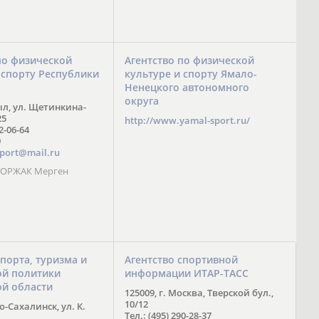
по физической
Агентство по физической
 спорту Республики
культуре и спорту Ямало-
Ненецкого автономного
округа
ыл, ул. Щетинкина-
25
http://www.yamal-sport.ru/
 2-06-64
9
port@mail.ru
 ООРЖАК Мерген
спорта, туризма и
Агентство спортивной
й политики
информации ИТАР-ТАСС
ой области
125009, г. Москва, Тверской бул.,
10/12
-Сахалинск, ул. К.
Тел.: (495) 290-28-37