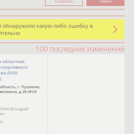
и обнаружили какую-либо ошибку в
оятельно
100 последних изменений
я областная
 спортивного
ожа (РОО
)
область, г. Пушкино,
омсомола, д.26 (ФСК
 ТРОХОВ Андрей
вич
и: