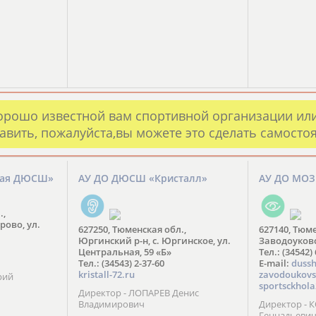
орошо известной вам спортивной организации ил
авить, пожалуйста,вы можете это сделать самосто
кая ДЮСШ»
АУ ДО ДЮСШ «Кристалл»
АУ ДО МО
.,
рово, ул.
627250, Тюменская обл.,
627140, Тюме
Юргинский р-н, с. Юргинское, ул.
Заводоуковск
Центральная, 59 «Б»
Тел.: (34542)
Тел.: (34543) 2-37-60
​E-mail:
dussh
kristall-72.ru
zavodoukovs
рий
sportsckhola
Директор - ЛОПАРЕВ Денис
Владимирович
Директор - 
Геннадьеви