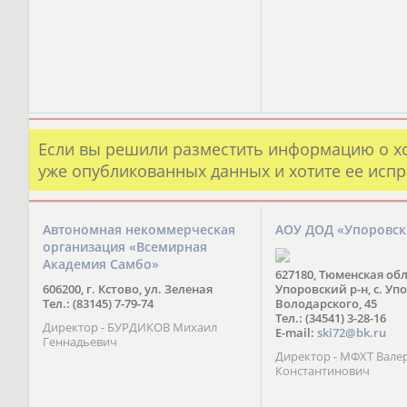
Если вы решили разместить информацию о х
уже опубликованных данных и хотите ее испр
Автономная некоммерческая
АОУ ДОД «Упоровс
организация «Всемирная
Академия Самбо»
627180, Тюменская обл
606200, г. Кстово, ул. Зеленая
Упоровский р-н, с. Упо
Тел.: (83145) 7-79-74
Володарского, 45
Тел.: (34541) 3-28-16
Директор - БУРДИКОВ Михаил
E-mail:
ski72@bk.ru
Геннадьевич
Директор - МФХТ Вале
Константинович