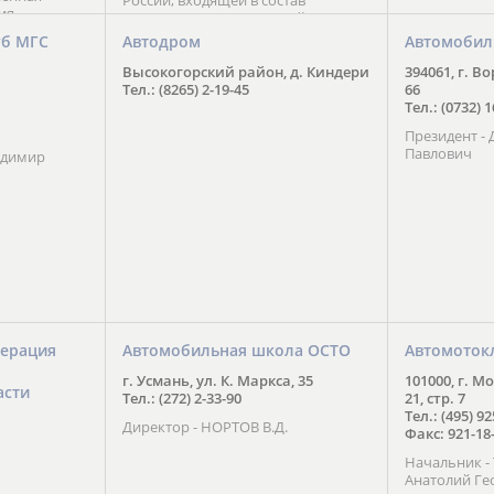
России, входящей в состав
ия
Национального Совета Айкидо
ченской
России, президентом которого
уб МГС
Автодром
Автомобил
ою
является С. В. Киреенко
 2016 года.
Высокогорский район, д. Киндери
394061, г. В
тоит в
Тел.: (8265) 2-19-45
66
ого спорта,
Тел.: (0732) 
твии
Президент -
м регионе и
Павлович
ских и
адимир
нованиях.
ерация
Автомобильная школа ОСТО
Автомоток
г. Усмань, ул. К. Маркса, 35
101000, г. М
асти
Тел.: (272) 2-33-90
21, стр. 7
Тел.: (495) 9
Директор - НОРТОВ В.Д.
Факс: 921-18
Начальник 
Анатолий Ге