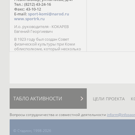
Паралимпийских играх 
Тел.: (8212) 43-24-16
Лейк-Сити (2002) 5-е ме
Факс: 43-10-12
E-mail:
sport-komi@narod.ru
www.sportrk.ru
И.о. руководителя - КОКАРЕВ
Евгений Георгиевич
В 1923 году был создан Совет
физической культуры при Коми
облисполкоме, который несколько
раз реорганизовывался; с 1994 года
существует как Министерство
физической культуры, спорта и
туризма Республики Коми.
ТАБЛО АКТИВНОСТИ
ЦЕЛИ ПРОЕКТА
К
Вопросы сотрудничества и совместной деятельности
inform@infospor
©
Стадион, 1998-2026