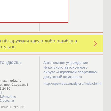
и обнаружили какую-либо ошибку в
ятельно
ЗГО «ДЮСШ»
Автономное учреждение
Чукотского автономного
округа «Окружной спортивно-
досуговый комплекс»
нская обл., г.
http://sportdos.anadyr.ru/index.html
, пер. Садовая, 1
 6-24-30
1-
k@mail.ru
2.ucoz.ru
КОРКИН Евгений
ч