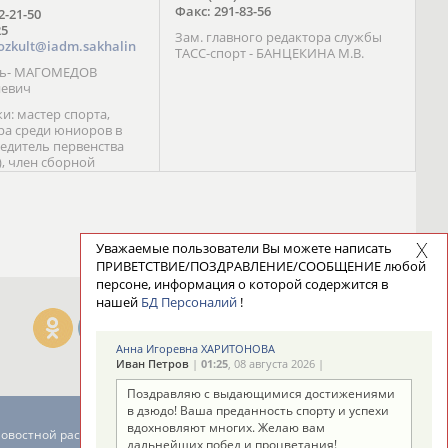
Факс: 291-83-56
72-21-50
25
Зам. главного редактора службы
ozkult@iadm.sakhalin
ТАСС-спорт - БАНЦЕКИНА М.В.
ль- МАГОМЕДОВ
иевич
и: мастер спорта,
а среди юниоров в
бедитель первенства
), член сборной
сии С. Новиков;
та международного
ебряный призер
 (1999), победитель
 (1999) В. Разницын;
Уважаемые пользователи Вы можете написать
та, победитель
ПРИВЕТСТВИЕ/ПОЗДРАВЛЕНИЕ/СООБЩЕНИЕ любой
ссии (1999, 2000), член
персоне, информация о которой содержится в
сборной команды
нашей
БД Персоналий
!
авцова;
Анна Игоревна ХАРИТОНОВА
Иван Петров
|
01:25
, 08 августа 2026 |
Поздравляю с выдающимися достижениями
в дзюдо! Ваша преданность спорту и успехи
вдохновляют многих. Желаю вам
новостной рассылке: 996
дальнейших побед и процветания!