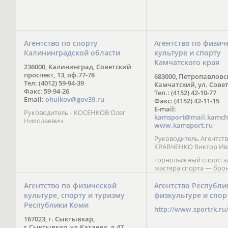
Агентство по спорту
Агентство по физич
Калининградской области
культуре и спорту
Камчатского края
236000, Калининград, Советский
проспект, 13, оф.77-78
683000, Петропавловс
Тел: (4012) 59-94-39
Камчатский, ул. Совет
Факс: 59-94-26
Тел.: (4152) 42-10-77
Email:
ohulkov@gov39.ru
Факс: (4152) 42-11-15
E-mail:
Руководитель - КОСЕНКОВ Олег
kamsport@mail.kamch
Николаевич
www.kamsport.ru
Руководитель Агентств
КРАВЧЕНКО Виктор Ив
горнолыжный спорт: 
мастера спорта — бро
призер Кубка мира (199
обладатель Кубка Европ
Агентство по физической
Агентство Республи
Зеленская; бронзовый
культуре, спорту и туризму
физкультуре и спор
Паралимпийских игр в 
Республики Коми
Сити (2002) А. Мошкин;
http://www.sportrk.ru
спорта международного
167023, г. Сыктывкар,
Мирясова, занявшая н
г.Сыктывкар, ул.Катаева, д.47