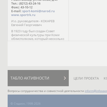
Паралимпийских играх 
Тел.: (8212) 43-24-16
Лейк-Сити (2002) 5-е ме
Факс: 43-10-12
E-mail:
sport-komi@narod.ru
www.sportrk.ru
И.о. руководителя - КОКАРЕВ
Евгений Георгиевич
В 1923 году был создан Совет
физической культуры при Коми
облисполкоме, который несколько
раз реорганизовывался; с 1994 года
существует как Министерство
физической культуры, спорта и
туризма Республики Коми.
ТАБЛО АКТИВНОСТИ
ЦЕЛИ ПРОЕКТА
К
Вопросы сотрудничества и совместной деятельности
inform@infospor
©
Стадион, 1998-2026