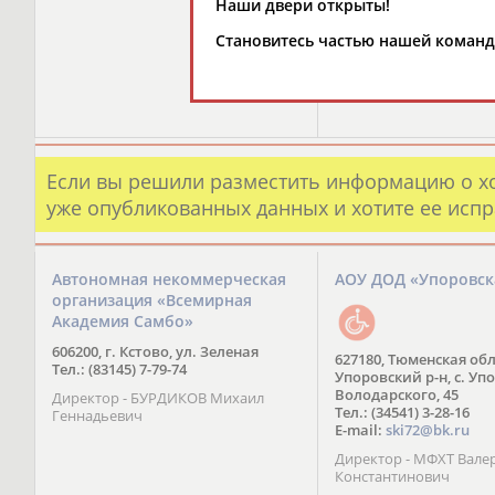
Наши двери открыты!
Становитесь частью нашей коман
Если вы решили разместить информацию о х
уже опубликованных данных и хотите ее испр
Автономная некоммерческая
АОУ ДОД «Упоровс
организация «Всемирная
Академия Самбо»
606200, г. Кстово, ул. Зеленая
627180, Тюменская обл
Тел.: (83145) 7-79-74
Упоровский р-н, с. Упо
Володарского, 45
Директор - БУРДИКОВ Михаил
Тел.: (34541) 3-28-16
Геннадьевич
E-mail:
ski72@bk.ru
Директор - МФХТ Вале
Константинович