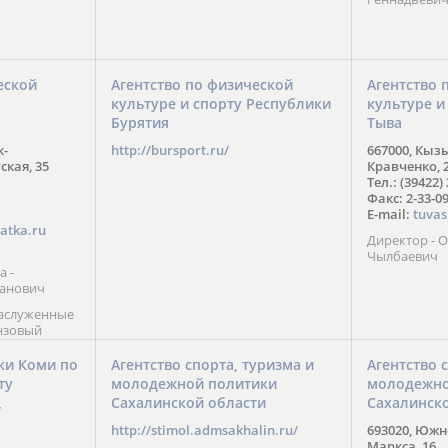
еской
Агентство по физической
Агентство 
культуре и спорту Республики
культуре и
Бурятия
Тыва
к-
http://bursport.ru/
667000, Кыз
ская, 35
Кравченко, 
Тел.: (39422)
Факс: 2-33-0
E-mail:
tuvas
atka.ru
Директор -
Чылбаевич
а -
анович
заслуженные
нзовый
7),
ы (2002) В.
ки Коми по
Агентство спорта, туризма и
Агентство 
 призер
ту
молодежной политики
молодежно
Солт-Лейк-
Сахалинской области
Сахалинск
 мастер
/
 класса О.
http://stimol.admsakhalin.ru/
693020, Южно
а
Маркса, 16