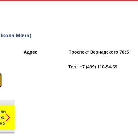
Школа Мяча)
Адрес
Проспект Вернадского 78с5
и
РЕСУРСНАЯ ПЛОЩАДКА
ТАБЛО АК
Тел.: +7 (499) 110-54-69
Регион
или
ю,
Выберите из списка
ьно