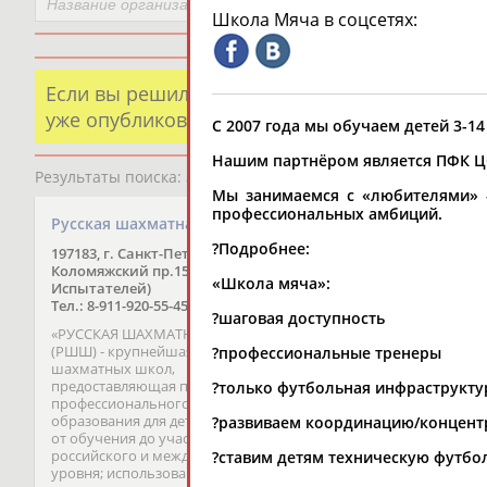
Школа Мяча в соцсетях:
Если вы решили разместить информацию о х
уже опубликованных данных и хотите ее испр
С 2007 года мы обучаем детей 3-14
Нашим партнёром является ПФК Ц
Результаты поиска:
5723 организаций
Мы занимаемся с «любителями» -
профессиональных амбиций.
Русская шахматная школа
Региональная обще
организация “Феде
?Подробнее:
197183, г. Санкт-Петербург,
парусного спорта” 
Коломяжский пр.15/2 (вход с пр.
«Школа мяча»:
Республики (Федер
Испытателей)
Тел.: 8-911-920-55-45
парусного спорта Ч
?шаговая доступность
Республики)
«РУССКАЯ ШАХМАТНАЯ ШКОЛА»
(РШШ) - крупнейшая в России сеть
?профессиональные тренеры
364013, г. Грозный, ул.
шахматных школ,
Хмельницкого, д. 59
предоставляющая полный цикл
?только футбольная инфраструкту
Тел.: +7(928)603-00-50
профессионального шахматного
Email:
info@chyf.ru
образования для детей и взрослых:
?развиваем координацию/концент
от обучения до участия в турнирах
Президент - ХАДЖИЕВ 
российского и международного
?ставим детям техническую футбо
уровня; использование
Региональная общест