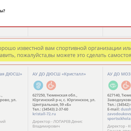
ды?
орошо известной вам спортивной организации ил
авить, пожалуйста,вы можете это сделать самосто
кая ДЮСШ»
АУ ДО ДЮСШ «Кристалл»
АУ ДО МО
.,
627250, Тюменская обл.,
627140, Тюме
рово, ул.
Юргинский р-н, с. Юргинское, ул.
Заводоуковск
Центральная, 59 «Б»
Тел.: (34542)
Тел.: (34543) 2-37-60
​E-mail:
dussh
kristall-72.ru
zavodoukovs
sportsckhola
рий
Директор - ЛОПАРЕВ Денис
Владимирович
Директор - 
Геннадьеви