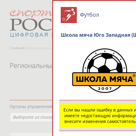
Футбол
Школа мяча Юго Западная (
Главная »
Региональные спортивные организации
Региональные спортивные организаци
Органы управления, федерации, ВУЗы, Академии и т.п.
Если вы нашли ошибку в данных 
имеете недостающую информаци
Выберите из списка
внесите изменения самостоятел