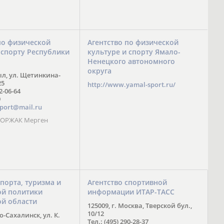
по физической
Агентство по физической
 спорту Республики
культуре и спорту Ямало-
Ненецкого автономного
округа
ыл, ул. Щетинкина-
25
http://www.yamal-sport.ru/
 2-06-64
9
port@mail.ru
 ООРЖАК Мерген
спорта, туризма и
Агентство спортивной
й политики
информации ИТАР-ТАСС
ой области
125009, г. Москва, Тверской бул.,
10/12
-Сахалинск, ул. К.
Тел.: (495) 290-28-37