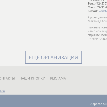
в Солт-
Тел.: (4242) 
сто;
Факс: 72-31-
E-mail:
komf
Руководите
Магамед Ал
лыжные гонк
чемпион мир
спринте, по
России (2000
команды Рос
мастер спор
класса, сер
Универсиады
ЕЩЁ ОРГАНИЗАЦИИ
Кубка России
мастер спор
первенств Ро
юниорской 
России Е. Кр
ОНТАКТЫ
НАШИ КНОПКИ
РЕКЛАМА
t.ru
Адресов в 