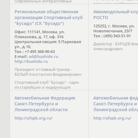
современных интерактивных
организация “Федерац
методик подачи материала;
парусного спорта” Че
обучение на русском и английском
Региональная общественная
Авиамодельный кл
Республики начала св
языках; специалисты с опытом
организация Спортивный клуб
РОСТО
деятельность в декабре
преподавания более 20 лет;
"Бусидо" (СК "Бусидо")
Миссия федерации сос
направленность на общее
125252, г. Москва, ул.
популяризации парусн
развитие ребенка: проведение
Новопесчаная, 23/7
Офис: 111141, Москва, ул.
привлечении и содейс
творческих мастер-классов, уроков
Тел.: (495) 943-51-91
Плеханова, д. 17, оф. 316
развитию спорта в это
по истории и литературе,
Центральная секция: 5 Парковая
спортсменов на россий
Директор - БУРЦЕВ Вл
организация регулярных
ул., д.10,
международных сорев
Александрович
шахматных сборов на спортивных
Тел.: +7 495 368-90-63
базах и в детских лагерях,
E-mail:
ad@bushido.ru
проведение встреч с выдающимися
http://bushido.ru
шахматистами; корпоративное
Президент и главный тренер -
обучение; онлайн обучение в
БЕЛЫЙ Константин Владимирович
форме вебинаров и
индивидуальных занятий, круглые
Спортивный клуб "Бусидо" - один
столы российских и
из старейших и лидирующих
международных тренеров,
клубов России, изучающих и
организация фестивалей; онлайн
развивающих различные боевые
Автомобильная Федерация
Автомобильная фед
трансляция мероприятий и
искусства и, прежде всего, каратэ
Санкт-Петербурга и
Санкт-Петербурга и
турниров.
Кёкусинкай - первого в мире стиля
Ленинградской области
Ленинградской обл
контактного каратэ, получившего
огромное развитие во всем
http://afspb.org.ru/
http://afspb.org.ru/
мире. Однако, спектр интересов
клуба распространяется на все без
исключения виды и стили боевых
искусств.