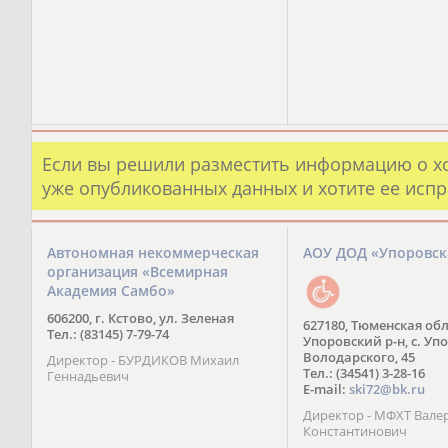
Если вы решили разместить информацию о х
уже опубликованных данных и хотите ее испр
Автономная некоммерческая
АОУ ДОД «Упоровс
организация «Всемирная
Академия Самбо»
606200, г. Кстово, ул. Зеленая
627180, Тюменская обл
Тел.: (83145) 7-79-74
Упоровский р-н, с. Упо
Володарского, 45
Директор - БУРДИКОВ Михаил
Тел.: (34541) 3-28-16
Геннадьевич
E-mail:
ski72@bk.ru
Директор - МФХТ Вале
Константинович