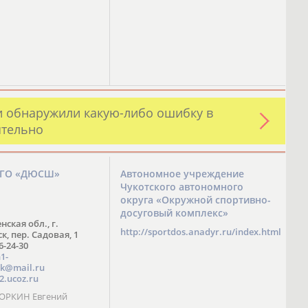
и обнаружили какую-либо ошибку в
ятельно
ЗГО «ДЮСШ»
Автономное учреждение
Чукотского автономного
округа «Окружной спортивно-
досуговый комплекс»
нская обл., г.
http://sportdos.anadyr.ru/index.html
, пер. Садовая, 1
 6-24-30
1-
k@mail.ru
2.ucoz.ru
КОРКИН Евгений
ч