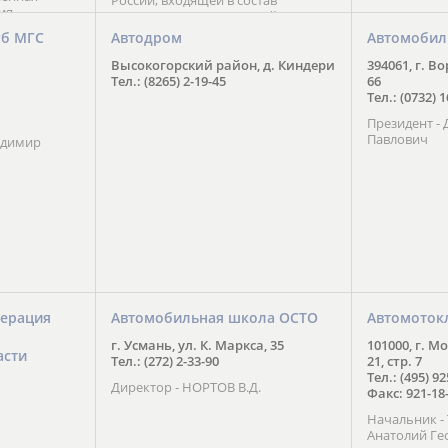
России, входящей в состав
ия
Национального Совета Айкидо
ченской
России, президентом которого
уб МГС
Автодром
Автомобил
ою
является С. В. Киреенко
 2016 года.
Высокогорский район, д. Киндери
394061, г. В
тоит в
Тел.: (8265) 2-19-45
66
ого спорта,
Тел.: (0732) 
твии
Президент -
м регионе и
Павлович
ских и
адимир
нованиях.
ерация
Автомобильная школа ОСТО
Автомоток
г. Усмань, ул. К. Маркса, 35
101000, г. М
асти
Тел.: (272) 2-33-90
21, стр. 7
Тел.: (495) 9
Директор - НОРТОВ В.Д.
Факс: 921-18
Начальник 
Анатолий Ге