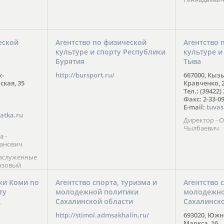
еской
Агентство по физической
Агентство 
культуре и спорту Республики
культуре и
Бурятия
Тыва
к-
http://bursport.ru/
667000, Кыз
ская, 35
Кравченко, 
Тел.: (39422)
Факс: 2-33-0
E-mail:
tuvas
atka.ru
Директор -
Чылбаевич
а -
анович
заслуженные
нзовый
7),
ы (2002) В.
ки Коми по
Агентство спорта, туризма и
Агентство 
 призер
ту
молодежной политики
молодежно
Солт-Лейк-
Сахалинской области
Сахалинск
 мастер
/
 класса О.
http://stimol.admsakhalin.ru/
693020, Южно
а
Маркса, 16