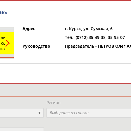
ак»
Адрес
г. Курск, ул. Сумская, 6
Тел.: (0712) 35-49-38, 35-95-07
или
ю,
Руководство
Председатель -
ПЕТРОВ Олег А
ьно
и
РЕСУРСНАЯ ПЛОЩАДКА
ТАБЛО АК
Регион
Выберите из списка