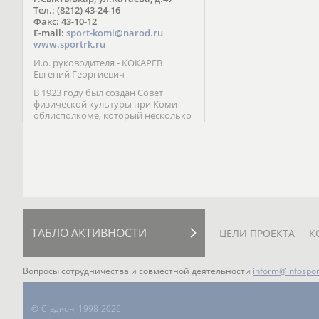
Паралимпийских играх 
Тел.: (8212) 43-24-16
Лейк-Сити (2002) 5-е ме
Факс: 43-10-12
E-mail:
sport-komi@narod.ru
www.sportrk.ru
И.о. руководителя - КОКАРЕВ
Евгений Георгиевич
В 1923 году был создан Совет
физической культуры при Коми
облисполкоме, который несколько
раз реорганизовывался; с 1994 года
существует как Министерство
физической культуры, спорта и
туризма Республики Коми.
ТАБЛО АКТИВНОСТИ
ЦЕЛИ ПРОЕКТА
К
Вопросы сотрудничества и совместной деятельности
inform@infospor
©
Стадион, 1998-2026