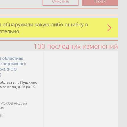
и обнаружили какую-либо ошибку в
оятельно
100 последних изменений
я областная
 спортивного
ожа (РОО
)
область, г. Пушкино,
омсомола, д.26 (ФСК
 ТРОХОВ Андрей
вич
и: