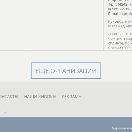
в Солт-
Тел.: (4242) 
сто;
Факс: 72-31-
E-mail:
komf
Руководите
Магамед Ал
лыжные гонк
чемпион мир
спринте, по
России (2000
команды Рос
мастер спор
класса, сер
Универсиады
ЕЩЁ ОРГАНИЗАЦИИ
Кубка России
мастер спор
первенств Ро
юниорской 
России Е. Кр
ОНТАКТЫ
НАШИ КНОПКИ
РЕКЛАМА
t.ru
Адресов в 