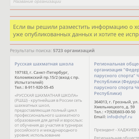
Если вы решили разместить информацию о х
уже опубликованных данных и хотите ее испр
Результаты поиска:
5723 организаций
Русская шахматная школа
Региональная обще
организация “Феде
197183, г. Санкт-Петербург,
парусного спорта” 
Коломяжский пр.15/2 (вход с пр.
Республики (Федер
Испытателей)
Тел.: 8-911-920-55-45
парусного спорта Ч
Республики)
«РУССКАЯ ШАХМАТНАЯ ШКОЛА»
(РШШ) - крупнейшая в России сеть
364013, г. Грозный, ул.
шахматных школ,
Хмельницкого, д. 59
предоставляющая полный цикл
Тел.: +7(928)603-00-50
профессионального шахматного
Email:
info@chyf.ru
образования для детей и взрослых:
от обучения до участия в турнирах
Президент - ХАДЖИЕВ 
российского и международного
уровня; использование
Региональная общест