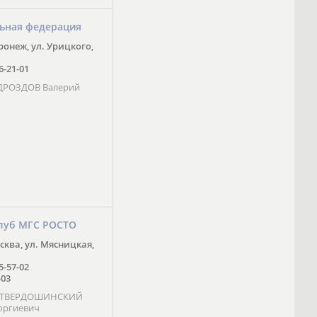
ьная федерация
оронеж, ул. Урицкого,
16-21-01
 ДРОЗДОВ Валерий
луб МГС РОСТО
осква, ул. Мясницкая,
25-57-02
-03
- ТВЕРДОШИНСКИЙ
оргиевич