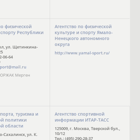
по физической
Агентство по физической
 спорту Республики
культуре и спорту Ямало-
Ненецкого автономного
округа
ыл, ул. Щетинкина-
25
http://www.yamal-sport.ru/
 2-06-64
9
port@mail.ru
 ООРЖАК Мерген
спорта, туризма и
Агентство спортивной
й политики
информации ИТАР-ТАСС
ой области
125009, г. Москва, Тверской бул.,
10/12
-Сахалинск, ул. К.
Тел.: (495) 290-28-37