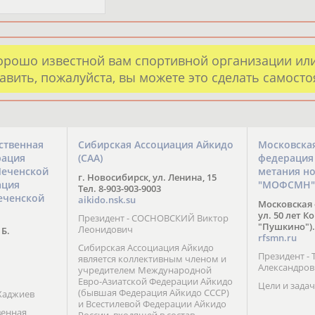
орошо известной вам спортивной организации ил
авить, пожалуйста, вы можете это сделать самост
ственная
Сибирская Ассоциация Айкидо
Московска
рация
(САА)
федерация
Чеченской
метания н
г. Новосибирск, ул. Ленина, 15
ация
"МОФСМН"
Тел. 8-903-903-9003
еченской
aikido.nsk.su
Московская 
ул. 50 лет К
Президент - СОСНОВСКИЙ Виктор
"Пушкино").
Леонидович
 Б.
rfsmn.ru
Сибирская Ассоциация Айкидо
Президент -
является коллективным членом и
Александро
учредителем Международной
Евро-Азиатской Федерации Айкидо
Цели и задач
(бывшая Федерация Айкидо СССР)
Хаджиев
и Всестилевой Федерации Айкидо
венная