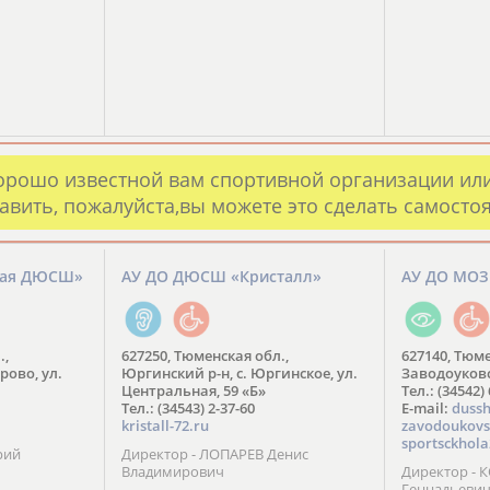
орошо известной вам спортивной организации ил
авить, пожалуйста,вы можете это сделать самосто
кая ДЮСШ»
АУ ДО ДЮСШ «Кристалл»
АУ ДО МО
.,
627250, Тюменская обл.,
627140, Тюме
рово, ул.
Юргинский р-н, с. Юргинское, ул.
Заводоуковск
Центральная, 59 «Б»
Тел.: (34542)
Тел.: (34543) 2-37-60
​E-mail:
dussh
kristall-72.ru
zavodoukovs
sportsckhola
рий
Директор - ЛОПАРЕВ Денис
Владимирович
Директор - 
Геннадьеви