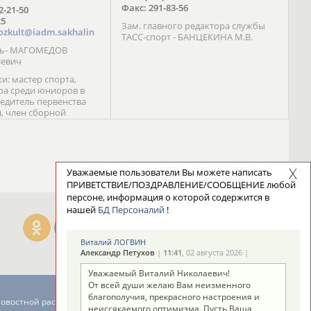
Факс: 291-83-56
72-21-50
25
Зам. главного редактора службы
ozkult@iadm.sakhalin
ТАСС-спорт - БАНЦЕКИНА М.В.
ль- МАГОМЕДОВ
иевич
и: мастер спорта,
а среди юниоров в
бедитель первенства
), член сборной
сии С. Новиков;
та международного
ебряный призер
 (1999), победитель
 (1999) В. Разницын;
Уважаемые пользователи Вы можете написать
та, победитель
ПРИВЕТСТВИЕ/ПОЗДРАВЛЕНИЕ/СООБЩЕНИЕ любой
ссии (1999, 2000), член
персоне, информация о которой содержится в
сборной команды
нашей
БД Персоналий
!
авцова;
Виталий ЛОГВИН
Александр Петухов
|
11:41
, 02 августа 2026 |
Уважаемый Виталий Николаевич!
От всей души желаю Вам неизменного
благополучия, прекрасного настроения и
новостной рассылке: 996
неиссякаемого оптимизма. Пусть Ваша