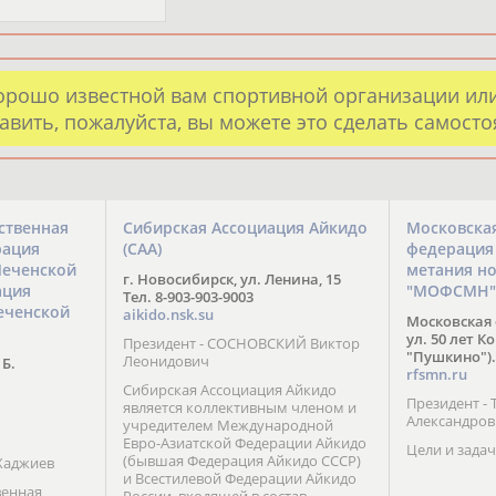
орошо известной вам спортивной организации ил
авить, пожалуйста, вы можете это сделать самост
ственная
Сибирская Ассоциация Айкидо
Московска
рация
(САА)
федерация
Чеченской
метания н
г. Новосибирск, ул. Ленина, 15
ация
"МОФСМН"
Тел. 8-903-903-9003
еченской
aikido.nsk.su
Московская 
ул. 50 лет К
Президент - СОСНОВСКИЙ Виктор
"Пушкино").
Леонидович
 Б.
rfsmn.ru
Сибирская Ассоциация Айкидо
Президент -
является коллективным членом и
Александро
учредителем Международной
Евро-Азиатской Федерации Айкидо
Цели и задач
(бывшая Федерация Айкидо СССР)
Хаджиев
и Всестилевой Федерации Айкидо
венная