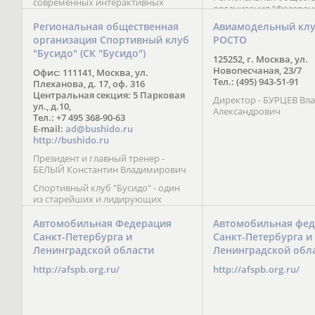
современных интерактивных
организация “Федерац
методик подачи материала;
парусного спорта” Че
обучение на русском и английском
Региональная общественная
Авиамодельный кл
Республики начала св
языках; специалисты с опытом
организация Спортивный клуб
РОСТО
деятельность в декабре
преподавания более 20 лет;
"Бусидо" (СК "Бусидо")
Миссия федерации сос
направленность на общее
125252, г. Москва, ул.
популяризации парусн
развитие ребенка: проведение
Новопесчаная, 23/7
Офис: 111141, Москва, ул.
привлечении и содейс
творческих мастер-классов, уроков
Тел.: (495) 943-51-91
Плеханова, д. 17, оф. 316
развитию спорта в это
по истории и литературе,
Центральная секция: 5 Парковая
спортсменов на россий
Директор - БУРЦЕВ Вл
организация регулярных
ул., д.10,
международных сорев
Александрович
шахматных сборов на спортивных
Тел.: +7 495 368-90-63
базах и в детских лагерях,
E-mail:
ad@bushido.ru
проведение встреч с выдающимися
http://bushido.ru
шахматистами; корпоративное
Президент и главный тренер -
обучение; онлайн обучение в
БЕЛЫЙ Константин Владимирович
форме вебинаров и
индивидуальных занятий, круглые
Спортивный клуб "Бусидо" - один
столы российских и
из старейших и лидирующих
международных тренеров,
клубов России, изучающих и
организация фестивалей; онлайн
развивающих различные боевые
Автомобильная Федерация
Автомобильная фед
трансляция мероприятий и
искусства и, прежде всего, каратэ
Санкт-Петербурга и
Санкт-Петербурга и
турниров.
Кёкусинкай - первого в мире стиля
Ленинградской области
Ленинградской обл
контактного каратэ, получившего
огромное развитие во всем
http://afspb.org.ru/
http://afspb.org.ru/
мире. Однако, спектр интересов
клуба распространяется на все без
исключения виды и стили боевых
искусств.