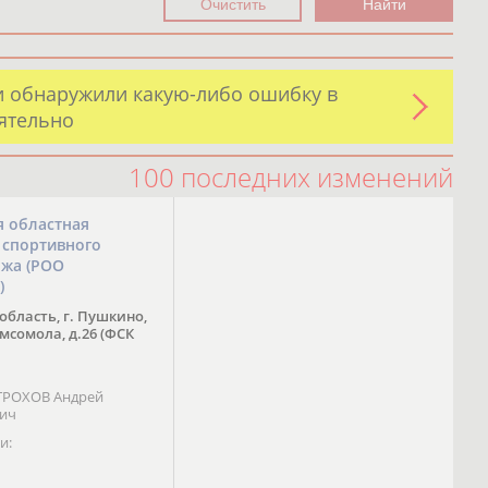
и обнаружили какую-либо ошибку в
оятельно
100 последних изменений
я областная
 спортивного
ожа (РОО
)
область, г. Пушкино,
омсомола, д.26 (ФСК
 ТРОХОВ Андрей
вич
и: