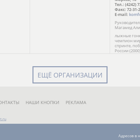
в Солт-
Тел.: (4242) 
сто;
Факс: 72-31-
E-mail:
komf
Руководите
Магамед Ал
лыжные гонк
чемпион мир
спринте, по
России (2000
команды Рос
мастер спор
класса, сер
Универсиады
ЕЩЁ ОРГАНИЗАЦИИ
Кубка России
мастер спор
первенств Ро
юниорской 
России Е. Кр
ОНТАКТЫ
НАШИ КНОПКИ
РЕКЛАМА
t.ru
Адресов в 