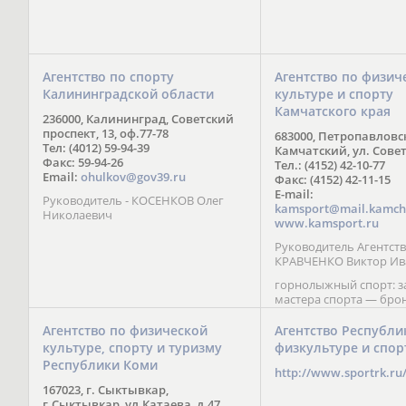
Агентство по спорту
Агентство по физич
Калининградской области
культуре и спорту
Камчатского края
236000, Калининград, Советский
проспект, 13, оф.77-78
683000, Петропавловс
Тел: (4012) 59-94-39
Камчатский, ул. Совет
Факс: 59-94-26
Тел.: (4152) 42-10-77
Email:
ohulkov@gov39.ru
Факс: (4152) 42-11-15
E-mail:
Руководитель - КОСЕНКОВ Олег
kamsport@mail.kamch
Николаевич
www.kamsport.ru
Руководитель Агентств
КРАВЧЕНКО Виктор Ив
горнолыжный спорт: 
мастера спорта — бро
призер Кубка мира (199
обладатель Кубка Европ
Агентство по физической
Агентство Республи
Зеленская; бронзовый
культуре, спорту и туризму
физкультуре и спор
Паралимпийских игр в 
Республики Коми
Сити (2002) А. Мошкин;
http://www.sportrk.ru
спорта международного
167023, г. Сыктывкар,
Мирясова, занявшая н
г.Сыктывкар, ул.Катаева, д.47