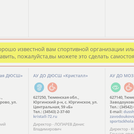
орошо известной вам спортивной организации ил
авить, пожалуйста,вы можете это сделать самосто
кая ДЮСШ»
АУ ДО ДЮСШ «Кристалл»
АУ ДО МО
.,
627250, Тюменская обл.,
627140, Тюме
рово, ул.
Юргинский р-н, с. Юргинское, ул.
Заводоуковск
Центральная, 59 «Б»
Тел.: (34542)
Тел.: (34543) 2-37-60
​E-mail:
dussh
kristall-72.ru
zavodoukovs
sportsckhola
рий
Директор - ЛОПАРЕВ Денис
Владимирович
Директор - 
Геннадьеви