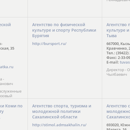
еской
Агентство по физической
Агентство 
культуре и спорту Республики
культуре и
Бурятия
Тыва
к-
http://bursport.ru/
667000, Кыз
ская, 35
Кравченко, 
Тел.: (39422)
Факс: 2-33-0
E-mail:
tuvas
atka.ru
Директор -
Чылбаевич
а -
анович
заслуженные
нзовый
7),
ы (2002) В.
ки Коми по
Агентство спорта, туризма и
Агентство 
 призер
ту
молодежной политики
молодежно
Солт-Лейк-
Сахалинской области
Сахалинск
 мастер
/
 класса О.
http://stimol.admsakhalin.ru/
693020, Южно
а
Маркса, 16