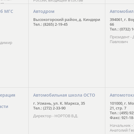
России, входящей в состав
ия
Национального Совета Айкидо
ченской
России, президентом которого
уб МГС
Автодром
Автомобил
ою
является С. В. Киреенко
 2016 года.
Высокогорский район, д. Киндери
394061, г. В
тоит в
Тел.: (8265) 2-19-45
66
ого спорта,
Тел.: (0732) 
твии
Президент -
м регионе и
Павлович
ских и
адимир
нованиях.
ерация
Автомобильная школа ОСТО
Автомоток
г. Усмань, ул. К. Маркса, 35
101000, г. М
асти
Тел.: (272) 2-33-90
21, стр. 7
Тел.: (495) 9
Директор - НОРТОВ В.Д.
Факс: 921-18
Начальник 
Анатолий Ге