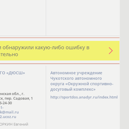
и обнаружили какую-либо ошибку в
ятельно
ЗГО «ДЮСШ»
Автономное учреждение
Чукотского автономного
округа «Окружной спортивно-
досуговый комплекс»
нская обл., г.
http://sportdos.anadyr.ru/index.html
, пер. Садовая, 1
 6-24-30
1-
k@mail.ru
2.ucoz.ru
КОРКИН Евгений
ч