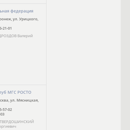
ьная федерация
оронеж, ул. Урицкого,
16-21-01
 ДРОЗДОВ Валерий
луб МГС РОСТО
осква, ул. Мясницкая,
25-57-02
-03
- ТВЕРДОШИНСКИЙ
оргиевич