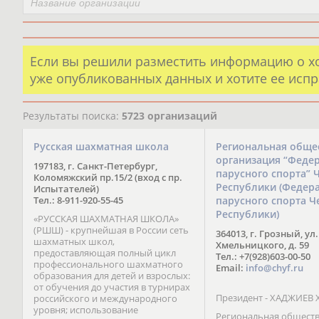
Если вы решили разместить информацию о х
уже опубликованных данных и хотите ее испр
Результаты поиска:
5723 организаций
Русская шахматная школа
Региональная обще
организация “Феде
197183, г. Санкт-Петербург,
парусного спорта” 
Коломяжский пр.15/2 (вход с пр.
Республики (Федер
Испытателей)
Тел.: 8-911-920-55-45
парусного спорта Ч
Республики)
«РУССКАЯ ШАХМАТНАЯ ШКОЛА»
(РШШ) - крупнейшая в России сеть
364013, г. Грозный, ул.
шахматных школ,
Хмельницкого, д. 59
предоставляющая полный цикл
Тел.: +7(928)603-00-50
профессионального шахматного
Email:
info@chyf.ru
образования для детей и взрослых:
от обучения до участия в турнирах
Президент - ХАДЖИЕВ 
российского и международного
уровня; использование
Региональная общест