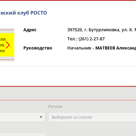
еский клуб РОСТО
Адрес
397520, г. Бутурлиновка, ул. К.
Тел.: (261) 2-27-87
или
ю,
Руководство
Начальник -
МАТВЕЕВ Алексан
ьно
и
РЕСУРСНАЯ ПЛОЩАДКА
ТАБЛО АК
Регион
Выберите из списка