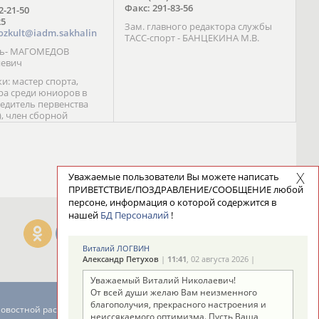
Факс: 291-83-56
72-21-50
25
Зам. главного редактора службы
ozkult@iadm.sakhalin
ТАСС-спорт - БАНЦЕКИНА М.В.
ль- МАГОМЕДОВ
иевич
и: мастер спорта,
а среди юниоров в
бедитель первенства
), член сборной
сии С. Новиков;
та международного
ебряный призер
 (1999), победитель
 (1999) В. Разницын;
Уважаемые пользователи Вы можете написать
та, победитель
ПРИВЕТСТВИЕ/ПОЗДРАВЛЕНИЕ/СООБЩЕНИЕ любой
ссии (1999, 2000), член
персоне, информация о которой содержится в
сборной команды
нашей
БД Персоналий
!
авцова;
Виталий ЛОГВИН
Александр Петухов
|
11:41
, 02 августа 2026 |
Уважаемый Виталий Николаевич!
От всей души желаю Вам неизменного
благополучия, прекрасного настроения и
новостной рассылке: 996
неиссякаемого оптимизма. Пусть Ваша