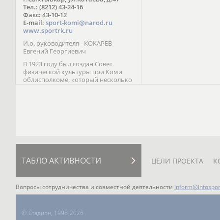
Паралимпийских играх 
Тел.: (8212) 43-24-16
Лейк-Сити (2002) 5-е ме
Факс: 43-10-12
E-mail:
sport-komi@narod.ru
www.sportrk.ru
И.о. руководителя - КОКАРЕВ
Евгений Георгиевич
В 1923 году был создан Совет
физической культуры при Коми
облисполкоме, который несколько
раз реорганизовывался; с 1994 года
существует как Министерство
физической культуры, спорта и
туризма Республики Коми.
ТАБЛО АКТИВНОСТИ
ЦЕЛИ ПРОЕКТА
К
Вопросы сотрудничества и совместной деятельности
inform@infospor
©
Стадион, 1998-2026