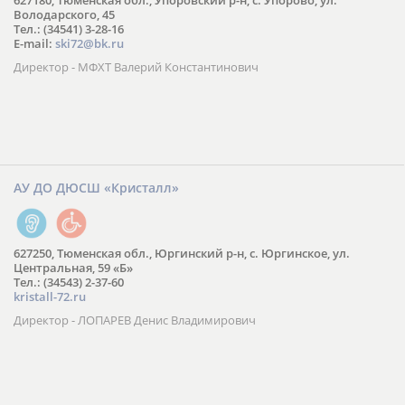
627180, Тюменская обл., Упоровский р-н, с. Упорово, ул.
Володарского, 45
Тел.: (34541) 3-28-16
E-mail:
ski72@bk.ru
Директор - МФХТ Валерий Константинович
АУ ДО ДЮСШ «Кристалл»
627250, Тюменская обл., Юргинский р-н, с. Юргинское, ул.
Центральная, 59 «Б»
Тел.: (34543) 2-37-60
kristall-72.ru
Директор - ЛОПАРЕВ Денис Владимирович