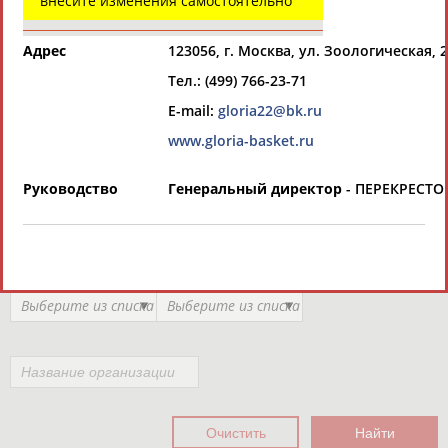
внесите изменения самостоятельно
Региональные спортивные организации
РЕСУРСНАЯ ПЛОЩАДКА
Просмотры
Адрес
123056, г. Москва, ул. Зоологическая, 
материалов
платформы за
Тел.: (499) 766-23-71
сутки:
E-mail:
gloria22@bk.ru
Выберите другой тип организаций
www.gloria-basket.ru
Органы управления, федерации, ВУЗы,
Руководство
Генеральный директор
- ПЕРЕКРЕСТО
Академии и т.п.
Выберите из списка
Регион
Вид спорта
Выберите из списка
Выберите из списка