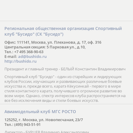
Региональная общественная организация Спортивный
клуб "Бусидо" (СК "Бусидо")
Офис: 111141, Москва, ул. Плеханова, д. 17, оф. 316
Центральная секция: 5 Парковая ул., д.10,
Тел.: +7 495 368-90-63
E-mail:
ad@bushido.ru
http://bushido.ru
Президент и главный тренер - БЕЛЫЙ Константин Владимирович
Спортивный клуб "Бусидо" - один из старейших и лидирующих
клубов России, изучающих и развивающих различные боевые
искусства и, прежде всего, каратэ Кёкусинкай - первого в мире
стиля контактного каратэ, получившего огромное развитие во
всем мире. Однако, спектр интересов клуба распространяется на
все без исключения виды и стили боевых искусств.
Авиамодельный клуб МГС РОСТО
125252, г. Москва, ул. Новопесчаная, 23/7
Тел.: (495) 943-51-91
Директор - БУРЦЕВ Владимир Александрович