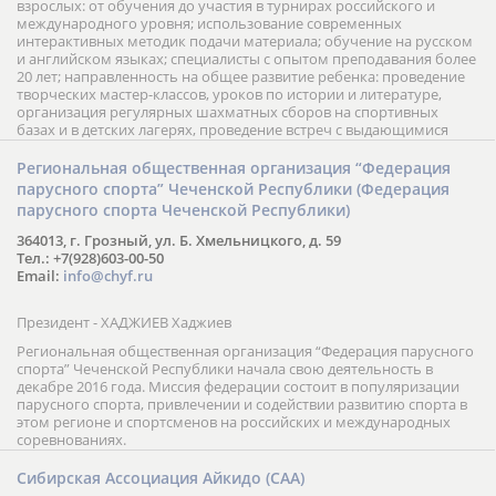
взрослых: от обучения до участия в турнирах российского и
международного уровня; использование современных
интерактивных методик подачи материала; обучение на русском
и английском языках; специалисты с опытом преподавания более
20 лет; направленность на общее развитие ребенка: проведение
творческих мастер-классов, уроков по истории и литературе,
организация регулярных шахматных сборов на спортивных
базах и в детских лагерях, проведение встреч с выдающимися
шахматистами; корпоративное обучение; онлайн обучение в
форме вебинаров и индивидуальных занятий, круглые столы
Региональная общественная организация “Федерация
российских и международных тренеров, организация фестивалей;
парусного спорта” Чеченской Республики (Федерация
онлайн трансляция мероприятий и турниров.
парусного спорта Чеченской Республики)
364013, г. Грозный, ул. Б. Хмельницкого, д. 59
Тел.: +7(928)603-00-50
Email:
info@chyf.ru
Президент - ХАДЖИЕВ Хаджиев
Региональная общественная организация “Федерация парусного
спорта” Чеченской Республики начала свою деятельность в
декабре 2016 года. Миссия федерации состоит в популяризации
парусного спорта, привлечении и содействии развитию спорта в
этом регионе и спортсменов на российских и международных
соревнованиях.
Сибирская Ассоциация Айкидо (САА)