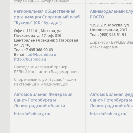
современных интерактивных
организация “Федерац
методик подачи материала;
парусного спорта” Че
обучение на русском и английском
Региональная общественная
Авиамодельный кл
Республики начала св
языках; специалисты с опытом
организация Спортивный клуб
РОСТО
деятельность в декабре
преподавания более 20 лет;
"Бусидо" (СК "Бусидо")
Миссия федерации сос
направленность на общее
125252, г. Москва, ул.
популяризации парусн
развитие ребенка: проведение
Новопесчаная, 23/7
Офис: 111141, Москва, ул.
привлечении и содейс
творческих мастер-классов, уроков
Тел.: (495) 943-51-91
Плеханова, д. 17, оф. 316
развитию спорта в это
по истории и литературе,
Центральная секция: 5 Парковая
спортсменов на россий
Директор - БУРЦЕВ Вл
организация регулярных
ул., д.10,
международных сорев
Александрович
шахматных сборов на спортивных
Тел.: +7 495 368-90-63
базах и в детских лагерях,
E-mail:
ad@bushido.ru
проведение встреч с выдающимися
http://bushido.ru
шахматистами; корпоративное
Президент и главный тренер -
обучение; онлайн обучение в
БЕЛЫЙ Константин Владимирович
форме вебинаров и
индивидуальных занятий, круглые
Спортивный клуб "Бусидо" - один
столы российских и
из старейших и лидирующих
международных тренеров,
клубов России, изучающих и
организация фестивалей; онлайн
развивающих различные боевые
Автомобильная Федерация
Автомобильная фед
трансляция мероприятий и
искусства и, прежде всего, каратэ
Санкт-Петербурга и
Санкт-Петербурга и
турниров.
Кёкусинкай - первого в мире стиля
Ленинградской области
Ленинградской обл
контактного каратэ, получившего
огромное развитие во всем
http://afspb.org.ru/
http://afspb.org.ru/
мире. Однако, спектр интересов
клуба распространяется на все без
исключения виды и стили боевых
искусств.