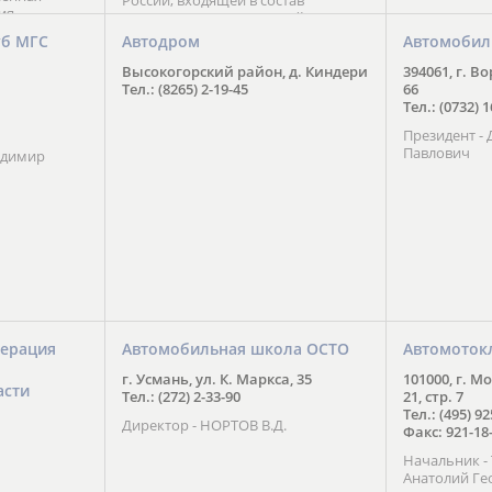
России, входящей в состав
ия
Национального Совета Айкидо
ченской
России, президентом которого
уб МГС
Автодром
Автомобил
ою
является С. В. Киреенко
 2016 года.
Высокогорский район, д. Киндери
394061, г. В
тоит в
Тел.: (8265) 2-19-45
66
ого спорта,
Тел.: (0732) 
твии
Президент -
м регионе и
Павлович
ских и
адимир
нованиях.
ерация
Автомобильная школа ОСТО
Автомоток
г. Усмань, ул. К. Маркса, 35
101000, г. М
асти
Тел.: (272) 2-33-90
21, стр. 7
Тел.: (495) 9
Директор - НОРТОВ В.Д.
Факс: 921-18
Начальник 
Анатолий Ге