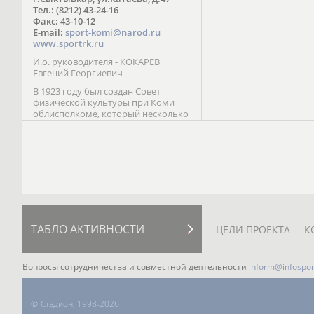
Паралимпийских играх 
Тел.: (8212) 43-24-16
Лейк-Сити (2002) 5-е ме
Факс: 43-10-12
E-mail:
sport-komi@narod.ru
www.sportrk.ru
И.о. руководителя - КОКАРЕВ
Евгений Георгиевич
В 1923 году был создан Совет
физической культуры при Коми
облисполкоме, который несколько
раз реорганизовывался; с 1994 года
существует как Министерство
физической культуры, спорта и
туризма Республики Коми.
ТАБЛО АКТИВНОСТИ
ЦЕЛИ ПРОЕКТА
К
Вопросы сотрудничества и совместной деятельности
inform@infospor
©
Стадион, 1998-2026