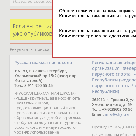
Общее количество занимающихся д
Количество занимающихся с наруш
Если вы решили разместить информацию о х
Количество занимающихся с наруш
уже опубликованных данных и хотите ее испр
Количество тренер по адаптивным
Результаты поиска:
5723 организаций
Русская шахматная школа
Региональная обще
организация “Феде
197183, г. Санкт-Петербург,
парусного спорта” 
Коломяжский пр.15/2 (вход с пр.
Республики (Федер
Испытателей)
Тел.: 8-911-920-55-45
парусного спорта Ч
Республики)
«РУССКАЯ ШАХМАТНАЯ ШКОЛА»
(РШШ) - крупнейшая в России сеть
364013, г. Грозный, ул.
шахматных школ,
Хмельницкого, д. 59
предоставляющая полный цикл
Тел.: +7(928)603-00-50
профессионального шахматного
Email:
info@chyf.ru
образования для детей и взрослых:
от обучения до участия в турнирах
Президент - ХАДЖИЕВ 
российского и международного
уровня; использование
Региональная общест