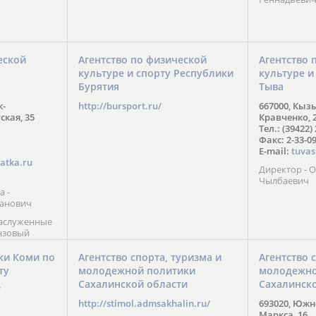
еской
Агентство по физической
Агентство 
культуре и спорту Республики
культуре и
Бурятия
Тыва
к-
http://bursport.ru/
667000, Кыз
ская, 35
Кравченко, 
Тел.: (39422)
Факс: 2-33-0
E-mail:
tuvas
atka.ru
Директор -
Чылбаевич
а -
анович
заслуженные
нзовый
7),
ы (2002) В.
ки Коми по
Агентство спорта, туризма и
Агентство 
 призер
ту
молодежной политики
молодежно
Солт-Лейк-
Сахалинской области
Сахалинск
 мастер
/
 класса О.
http://stimol.admsakhalin.ru/
693020, Южно
а
Маркса, 16