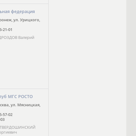
ьная федерация
оронеж, ул. Урицкого,
16-21-01
 ДРОЗДОВ Валерий
луб МГС РОСТО
осква, ул. Мясницкая,
25-57-02
-03
- ТВЕРДОШИНСКИЙ
оргиевич