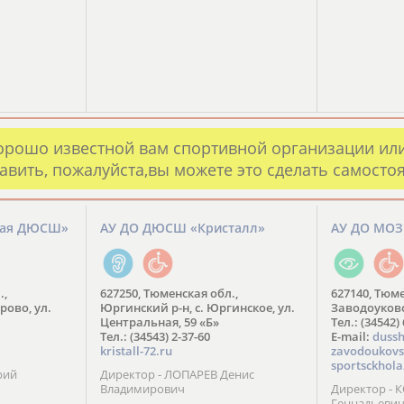
орошо известной вам спортивной организации ил
авить, пожалуйста,вы можете это сделать самосто
кая ДЮСШ»
АУ ДО ДЮСШ «Кристалл»
АУ ДО МО
.,
627250, Тюменская обл.,
627140, Тюме
рово, ул.
Юргинский р-н, с. Юргинское, ул.
Заводоуковск
Центральная, 59 «Б»
Тел.: (34542)
Тел.: (34543) 2-37-60
​E-mail:
dussh
kristall-72.ru
zavodoukovs
sportsckhola
рий
Директор - ЛОПАРЕВ Денис
Владимирович
Директор - 
Геннадьеви