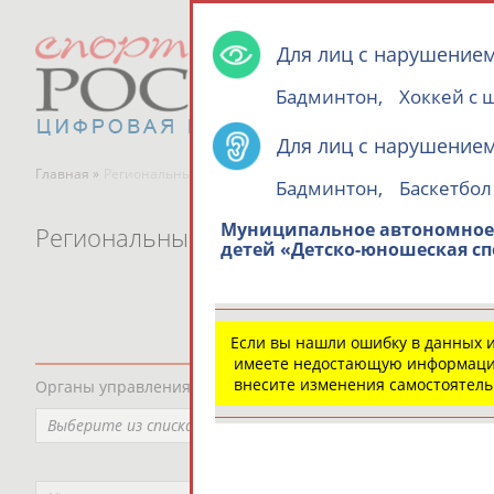
Для лиц с нарушением
Бадминтон,
Хоккей с 
Для лиц с нарушением
Главная »
Региональные спортивные организации
Бадминтон,
Баскетбол
Муниципальное автономное 
Региональные спортивные организаци
детей «Детско-юношеская с
Если вы нашли ошибку в данных 
имеете недостающую информаци
внесите изменения самостоятел
Органы управления, федерации, ВУЗы, Академии и т.п.
Выберите из списка