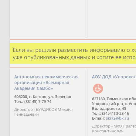
Если вы решили разместить информацию о х
уже опубликованных данных и хотите ее испр
Автономная некоммерческая
АОУ ДОД «Упоровс
организация «Всемирная
Академия Самбо»
606200, г. Кстово, ул. Зеленая
627180, Тюменская обл
Тел.: (83145) 7-79-74
Упоровский р-н, с. Упо
Володарского, 45
Директор - БУРДИКОВ Михаил
Тел.: (34541) 3-28-16
Геннадьевич
E-mail:
ski72@bk.ru
Директор - МФХТ Вале
Константинович