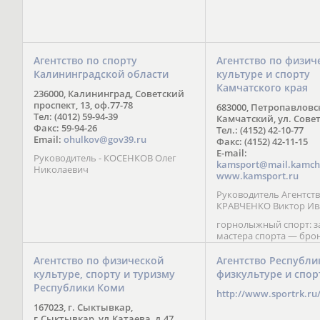
Агентство по спорту
Агентство по физич
Калининградской области
культуре и спорту
Камчатского края
236000, Калининград, Советский
проспект, 13, оф.77-78
683000, Петропавловс
Тел: (4012) 59-94-39
Камчатский, ул. Совет
Факс: 59-94-26
Тел.: (4152) 42-10-77
Email:
ohulkov@gov39.ru
Факс: (4152) 42-11-15
E-mail:
Руководитель - КОСЕНКОВ Олег
kamsport@mail.kamch
Николаевич
www.kamsport.ru
Руководитель Агентств
КРАВЧЕНКО Виктор Ив
горнолыжный спорт: 
мастера спорта — бро
призер Кубка мира (199
обладатель Кубка Европ
Агентство по физической
Агентство Республи
Зеленская; бронзовый
культуре, спорту и туризму
физкультуре и спор
Паралимпийских игр в 
Республики Коми
Сити (2002) А. Мошкин;
http://www.sportrk.ru
спорта международного
167023, г. Сыктывкар,
Мирясова, занявшая н
г.Сыктывкар, ул.Катаева, д.47