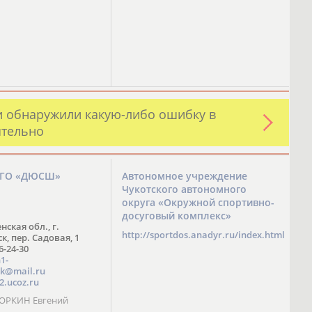
и обнаружили какую-либо ошибку в
ятельно
ЗГО «ДЮСШ»
Автономное учреждение
Чукотского автономного
округа «Окружной спортивно-
досуговый комплекс»
нская обл., г.
http://sportdos.anadyr.ru/index.html
, пер. Садовая, 1
 6-24-30
1-
k@mail.ru
2.ucoz.ru
КОРКИН Евгений
ч