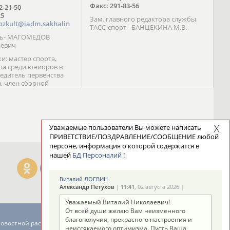
Факс: 291-83-56
72-21-50
25
Зам. главного редактора службы
ozkult@iadm.sakhalin
ТАСС-спорт - БАНЦЕКИНА М.В.
ль- МАГОМЕДОВ
иевич
и: мастер спорта,
а среди юниоров в
бедитель первенства
), член сборной
сии С. Новиков;
та международного
ебряный призер
 (1999), победитель
 (1999) В. Разницын;
Уважаемые пользователи Вы можете написать
та, победитель
ПРИВЕТСТВИЕ/ПОЗДРАВЛЕНИЕ/СООБЩЕНИЕ любой
ссии (1999, 2000), член
персоне, информация о которой содержится в
сборной команды
нашей
БД Персоналий
!
авцова;
Виталий ЛОГВИН
Александр Петухов
|
11:41
, 02 августа 2026 |
Уважаемый Виталий Николаевич!
От всей души желаю Вам неизменного
благополучия, прекрасного настроения и
новостной рассылке: 996
неиссякаемого оптимизма. Пусть Ваша