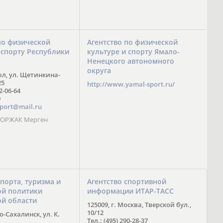
по физической
Агентство по физической
 спорту Республики
культуре и спорту Ямало-
Ненецкого автономного
округа
ыл, ул. Щетинкина-
25
http://www.yamal-sport.ru/
 2-06-64
9
port@mail.ru
 ООРЖАК Мерген
спорта, туризма и
Агентство спортивной
й политики
информации ИТАР-ТАСС
ой области
125009, г. Москва, Тверской бул.,
10/12
-Сахалинск, ул. К.
Тел.: (495) 290-28-37