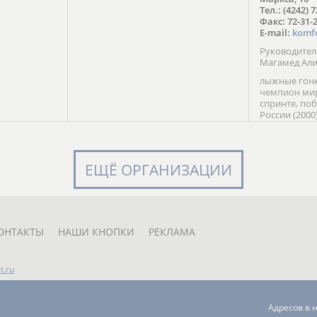
в Солт-
Тел.: (4242) 
сто;
Факс: 72-31-
E-mail:
komf
Руководите
Магамед Ал
лыжные гонк
чемпион мир
спринте, по
России (2000
команды Рос
мастер спор
класса, сер
Универсиады
ЕЩЁ ОРГАНИЗАЦИИ
Кубка России
мастер спор
первенств Ро
юниорской 
России Е. Кр
ОНТАКТЫ
НАШИ КНОПКИ
РЕКЛАМА
t.ru
Адресов в 