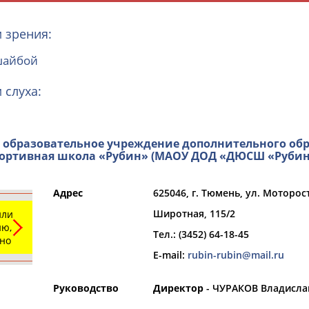
 зрения:
шайбой
 слуха:
образовательное учреждение дополнительного об
и
РЕСУРСНАЯ ПЛОЩАДКА
ТАБЛО АК
портивная школа «Рубин» (МАОУ ДОД «ДЮСШ «Рубин
Адрес
625046, г. Тюмень, ул. Моторост
Широтная, 115/2
или
ю,
Тел.: (3452) 64-18-45
ьно
Регион
E-mail:
rubin-rubin@mail.ru
Выберите из списка
Руководство
Директор
- ЧУРАКОВ Владисла