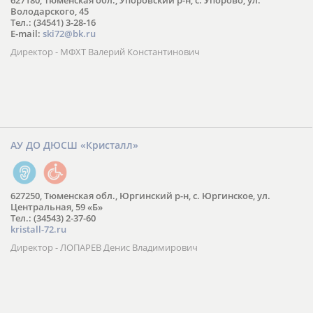
627180, Тюменская обл., Упоровский р-н, с. Упорово, ул.
Володарского, 45
Тел.: (34541) 3-28-16
E-mail:
ski72@bk.ru
Директор - МФХТ Валерий Константинович
АУ ДО ДЮСШ «Кристалл»
627250, Тюменская обл., Юргинский р-н, с. Юргинское, ул.
Центральная, 59 «Б»
Тел.: (34543) 2-37-60
kristall-72.ru
Директор - ЛОПАРЕВ Денис Владимирович