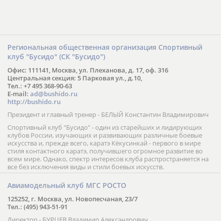
Региональная общественная организация Спортивный
клуб "Бусидо" (СК "Бусидо")
Офис: 111141, Москва, ул. Плеханова, д. 17, оф. 316
Центральная секция: 5 Парковая ул., д.10,
Тел.: +7 495 368-90-63
E-mail:
ad@bushido.ru
http://bushido.ru
Президент и главный тренер - БЕЛЫЙ Константин Владимирович
Спортивный клуб "Бусидо" - один из старейших и лидирующих
клубов России, изучающих и развивающих различные боевые
искусства и, прежде всего, каратэ Кёкусинкай - первого в мире
стиля контактного каратэ, получившего огромное развитие во
всем мире. Однако, спектр интересов клуба распространяется на
все без исключения виды и стили боевых искусств.
Авиамодельный клуб МГС РОСТО
125252, г. Москва, ул. Новопесчаная, 23/7
Тел.: (495) 943-51-91
Директор - БУРЦЕВ Владимир Александрович