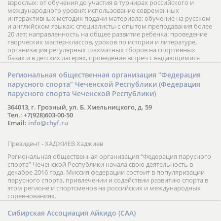
взрослых: от обучения до участия в турнирах российского и
международного уровня; использование современных
интерактивных методик подачи материала; обучение на русском
и английском языках; специалисты с опытом преподавания более
20 лет; направленность на общее развитие ребенка: проведение
творческих мастер-классов, уроков по истории и литературе,
организация регулярных шахматных сборов на спортивных
базах и в детских лагерях, проведение встреч с выдающимися
шахматистами; корпоративное обучение; онлайн обучение в
форме вебинаров и индивидуальных занятий, круглые столы
Региональная общественная организация “Федерация
российских и международных тренеров, организация фестивалей;
парусного спорта” Чеченской Республики (Федерация
онлайн трансляция мероприятий и турниров.
парусного спорта Чеченской Республики)
364013, г. Грозный, ул. Б. Хмельницкого, д. 59
Тел.: +7(928)603-00-50
Email:
info@chyf.ru
Президент - ХАДЖИЕВ Хаджиев
Региональная общественная организация “Федерация парусного
спорта” Чеченской Республики начала свою деятельность в
декабре 2016 года. Миссия федерации состоит в популяризации
парусного спорта, привлечении и содействии развитию спорта в
этом регионе и спортсменов на российских и международных
соревнованиях.
Сибирская Ассоциация Айкидо (САА)